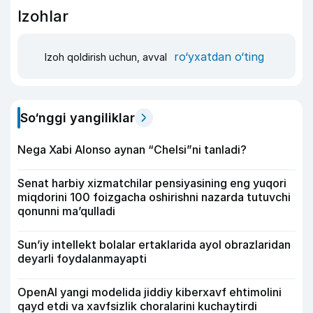
Izohlar
ro‘yxatdan o‘ting
Izoh qoldirish uchun, avval
So‘nggi yangiliklar
Nega Xabi Alonso aynan “Chelsi”ni tanladi?
Senat harbiy xizmatchilar pensiyasining eng yuqori
miqdorini 100 foizgacha oshirishni nazarda tutuvchi
qonunni ma’qulladi
Sun’iy intellekt bolalar ertaklarida ayol obrazlaridan
deyarli foydalanmayapti
OpenAI yangi modelida jiddiy kiberxavf ehtimolini
qayd etdi va xavfsizlik choralarini kuchaytirdi