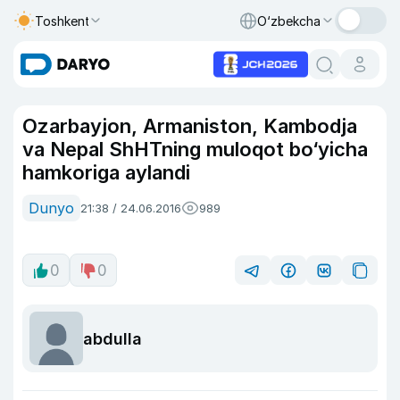
Toshkent
O‘zbekcha
Ozarbayjon, Armaniston, Kambodja
va Nepal ShHTning muloqot bo‘yicha
hamkoriga aylandi
Dunyo
21:38 / 24.06.2016
989
0
0
abdulla