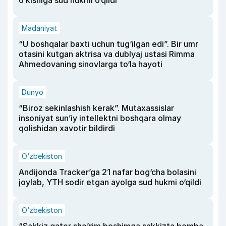
6 kishiga sud hukmi o‘qildi
Madaniyat
“U boshqalar baxti uchun tug‘ilgan edi”. Bir umr
otasini kutgan aktrisa va dublyaj ustasi Rimma
Ahmedovaning sinovlarga to‘la hayoti
Dunyo
“Biroz sekinlashish kerak”. Mutaxassislar
insoniyat sun’iy intellektni boshqara olmay
qolishidan xavotir bildirdi
O‘zbekiston
Andijonda Tracker’ga 21 nafar bog‘cha bolasini
joylab, YTH sodir etgan ayolga sud hukmi o‘qildi
O‘zbekiston