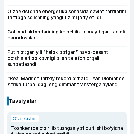
Oʻzbekistonda energetika sohasida davlat tariflarini
tartibga solishning yangi tizimi joriy etildi
Gollivud aktyorlarining ko‘pchilik bilmaydigan taniqli
qarindoshlari
Putin o‘tgan yili “halok bo‘lgan” havo-desant
qo‘shinlari polkovnigi bilan telefon orqali
suhbatlashdi
“Real Madrid” tarixiy rekord o‘rnatdi: Yan Diomande
Afrika futbolidagi eng qimmat transferga aylandi
Tavsiyalar
O‘zbekiston
Toshkentda o‘pirilib tushgan yo‘l qurilishi bo‘yicha