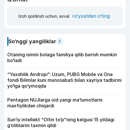
ro‘yxatdan o‘ting
Izoh qoldirish uchun, avval
So‘nggi yangiliklar
Otaning ismini bolaga familiya qilib berish mumkin
bo‘ladi
“Yaxshilik Airdropi”: Uzum, PUBG Mobile va Ona
fondi Bilimlar kuni munosabati bilan xayriya tadbirini
yo‘lga qo‘ymoqda
Pentagon NUJlarga oid yangi maʼlumotlarni
maxfiylikdan chiqardi
Sun’iy intellekt “Oltin to‘p”ning kelgusi 15 yildagi
g‘oliblarini taxmin qildi