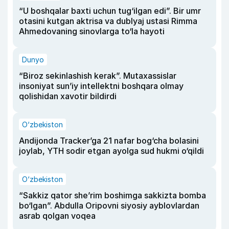
“U boshqalar baxti uchun tug‘ilgan edi”. Bir umr
otasini kutgan aktrisa va dublyaj ustasi Rimma
Ahmedovaning sinovlarga to‘la hayoti
Dunyo
“Biroz sekinlashish kerak”. Mutaxassislar
insoniyat sun’iy intellektni boshqara olmay
qolishidan xavotir bildirdi
O‘zbekiston
Andijonda Tracker’ga 21 nafar bog‘cha bolasini
joylab, YTH sodir etgan ayolga sud hukmi o‘qildi
O‘zbekiston
“Sakkiz qator she’rim boshimga sakkizta bomba
bo‘lgan”. Abdulla Oripovni siyosiy ayblovlardan
asrab qolgan voqea