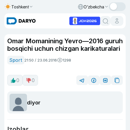
Toshkent
O‘zbekcha
Omar Momanining Yevro—2016 guruh
bosqichi uchun chizgan karikaturalari
Sport
21:50 / 23.06.2016
1298
0
0
diyor
Izohlar