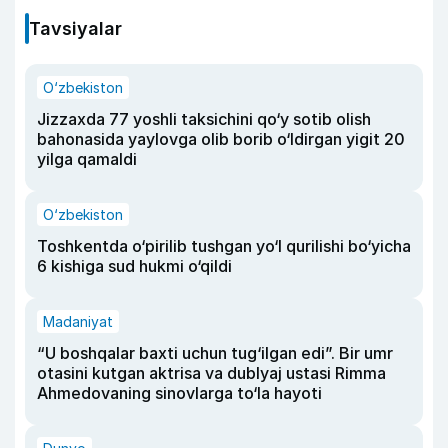
Tavsiyalar
O‘zbekiston
Jizzaxda 77 yoshli taksichini qo‘y sotib olish
bahonasida yaylovga olib borib o‘ldirgan yigit 20
yilga qamaldi
O‘zbekiston
Toshkentda o‘pirilib tushgan yo‘l qurilishi bo‘yicha
6 kishiga sud hukmi o‘qildi
Madaniyat
“U boshqalar baxti uchun tug‘ilgan edi”. Bir umr
otasini kutgan aktrisa va dublyaj ustasi Rimma
Ahmedovaning sinovlarga to‘la hayoti