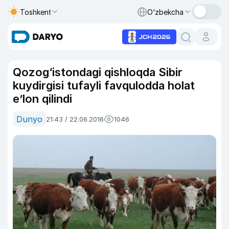
Toshkent
O‘zbekcha
Qozog‘istondagi qishloqda Sibir
kuydirgisi tufayli favqulodda holat
e’lon qilindi
Dunyo
21:43 / 22.06.2016
1046