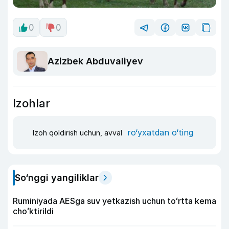
0
0
Azizbek Abduvaliyev
Izohlar
ro‘yxatdan o‘ting
Izoh qoldirish uchun, avval
So‘nggi yangiliklar
Ruminiyada AESga suv yetkazish uchun toʻrtta kema
choʻktirildi