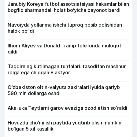
Janubiy Koreya futbol assotsiatsiyasi hakamlar bilan
bog‘liq sharmandali holat bo‘yicha bayonot berdi
Navoiyda yollanma ishchi tuproq bosib qolishidan
halok bo‘ldi
Ilhom Aliyev va Donald Tramp telefonda muloqot
qildi
Taqdirning kutilmagan tuhfalari: tasodifan mashhur
rolga ega chiqqan 8 aktyor
O‘zbekiston oltin-valyuta zaxiralari iyulda qariyb
590 mln dollarga oshdi
Aka-uka Teytlarni garov evaziga ozod etish soʻraldi
Hovuzda cho‘milish paytida yuqtirib olish mumkin
bo‘lgan 5 xil kasallik