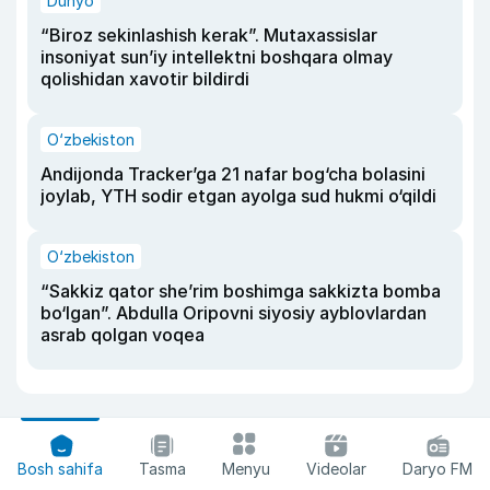
Dunyo
“Biroz sekinlashish kerak”. Mutaxassislar
insoniyat sun’iy intellektni boshqara olmay
qolishidan xavotir bildirdi
O‘zbekiston
Andijonda Tracker’ga 21 nafar bog‘cha bolasini
joylab, YTH sodir etgan ayolga sud hukmi o‘qildi
O‘zbekiston
“Sakkiz qator she’rim boshimga sakkizta bomba
bo‘lgan”. Abdulla Oripovni siyosiy ayblovlardan
asrab qolgan voqea
Bosh sahifa
Tasma
Menyu
Videolar
Daryo FM