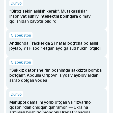
Dunyo
“Biroz sekinlashish kerak”. Mutaxassislar
insoniyat sun’iy intellektni boshqara olmay
qolishidan xavotir bildirdi
O‘zbekiston
Andijonda Tracker’ga 21 nafar bog‘cha bolasini
joylab, YTH sodir etgan ayolga sud hukmi o‘qildi
O‘zbekiston
“Sakkiz qator she’rim boshimga sakkizta bomba
bo‘lgan”. Abdulla Oripovni siyosiy ayblovlardan
asrab qolgan voqea
Dunyo
Mariupol qamalini yorib oʻtgan va “Izvarino
qozoni”dan chiqqan qahramon — Ukraina
armiyasi bosh qoʻmondoni Drapatiy haqida