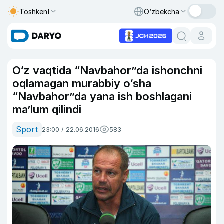
Toshkent
O‘zbekcha
O‘z vaqtida “Navbahor”da ishonchni
oqlamagan murabbiy o‘sha
“Navbahor”da yana ish boshlagani
ma’lum qilindi
Sport
23:00 / 22.06.2016
583