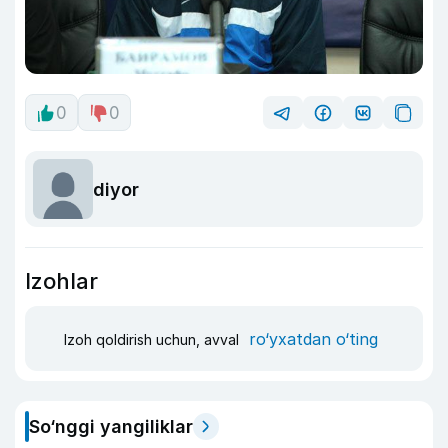
0
0
diyor
Izohlar
ro‘yxatdan o‘ting
Izoh qoldirish uchun, avval
So‘nggi yangiliklar