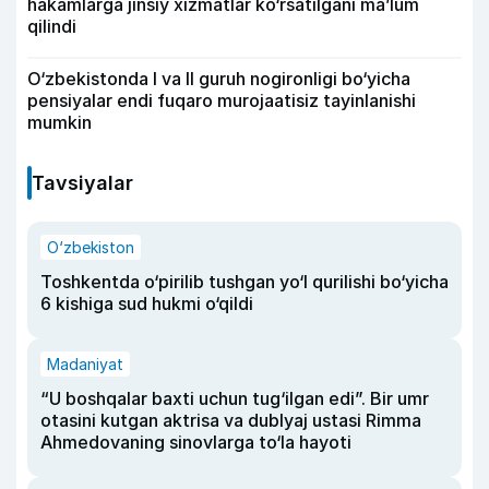
hakamlarga jinsiy xizmatlar ko‘rsatilgani ma’lum
qilindi
O‘zbekistonda I va II guruh nogironligi bo‘yicha
pensiyalar endi fuqaro murojaatisiz tayinlanishi
mumkin
Tavsiyalar
O‘zbekiston
Toshkentda o‘pirilib tushgan yo‘l qurilishi bo‘yicha
6 kishiga sud hukmi o‘qildi
Madaniyat
“U boshqalar baxti uchun tug‘ilgan edi”. Bir umr
otasini kutgan aktrisa va dublyaj ustasi Rimma
Ahmedovaning sinovlarga to‘la hayoti