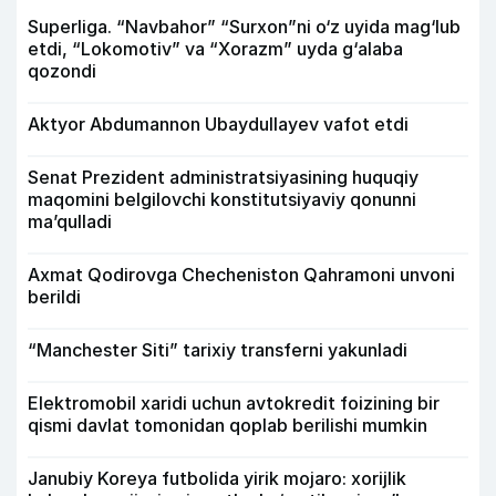
Superliga. “Navbahor” “Surxon”ni o‘z uyida mag‘lub
etdi, “Lokomotiv” va “Xorazm” uyda g‘alaba
qozondi
Aktyor Abdu­mannon Ubaydullayev vafot etdi
Senat Prezident administratsiyasining huquqiy
maqomini belgilovchi konstitutsiyaviy qonunni
ma’qulladi
Axmat Qodirovga Checheniston Qahramoni unvoni
berildi
“Manchester Siti” tarixiy transferni yakunladi
Elektromobil xaridi uchun avtokredit foizining bir
qismi davlat tomonidan qoplab berilishi mumkin
Janubiy Koreya futbolida yirik mojaro: xorijlik