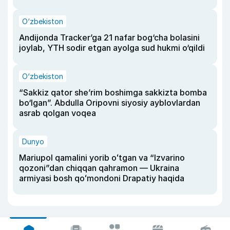
O‘zbekiston
Andijonda Tracker’ga 21 nafar bog‘cha bolasini
joylab, YTH sodir etgan ayolga sud hukmi o‘qildi
O‘zbekiston
“Sakkiz qator she’rim boshimga sakkizta bomba
bo‘lgan”. Abdulla Oripovni siyosiy ayblovlardan
asrab qolgan voqea
Dunyo
Mariupol qamalini yorib oʻtgan va “Izvarino
qozoni”dan chiqqan qahramon — Ukraina
armiyasi bosh qoʻmondoni Drapatiy haqida