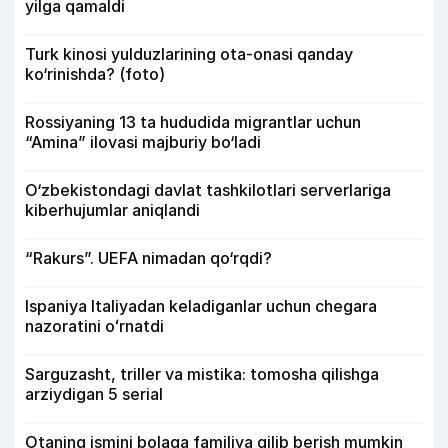
yilga qamaldi
Turk kinosi yulduzlarining ota-onasi qanday
ko‘rinishda? (foto)
Rossiyaning 13 ta hududida migrantlar uchun
“Amina” ilovasi majburiy bo‘ladi
O‘zbekistondagi davlat tashkilotlari serverlariga
kiberhujumlar aniqlandi
“Rakurs”. UEFA nimadan qo‘rqdi?
Ispaniya Italiyadan keladiganlar uchun chegara
nazoratini oʻrnatdi
Sarguzasht, triller va mistika: tomosha qilishga
arziydigan 5 serial
Otaning ismini bolaga familiya qilib berish mumkin