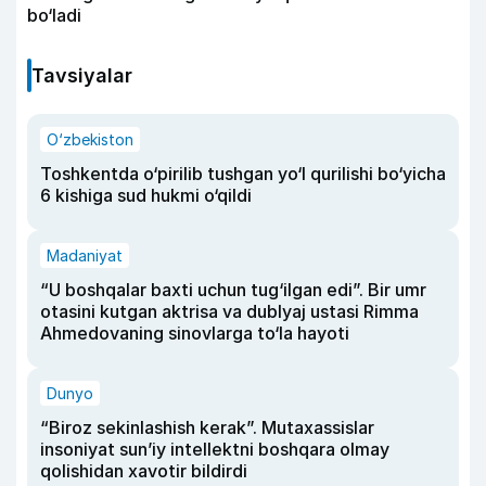
bo‘ladi
Tavsiyalar
O‘zbekiston
Toshkentda o‘pirilib tushgan yo‘l qurilishi bo‘yicha
6 kishiga sud hukmi o‘qildi
Madaniyat
“U boshqalar baxti uchun tug‘ilgan edi”. Bir umr
otasini kutgan aktrisa va dublyaj ustasi Rimma
Ahmedovaning sinovlarga to‘la hayoti
Dunyo
“Biroz sekinlashish kerak”. Mutaxassislar
insoniyat sun’iy intellektni boshqara olmay
qolishidan xavotir bildirdi