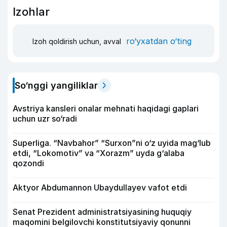
Izohlar
ro‘yxatdan o‘ting
Izoh qoldirish uchun, avval
So‘nggi yangiliklar
Avstriya kansleri onalar mehnati haqidagi gaplari
uchun uzr so‘radi
Superliga. “Navbahor” “Surxon”ni o‘z uyida mag‘lub
etdi, “Lokomotiv” va “Xorazm” uyda g‘alaba
qozondi
Aktyor Abdu­mannon Ubaydullayev vafot etdi
Senat Prezident administratsiyasining huquqiy
maqomini belgilovchi konstitutsiyaviy qonunni