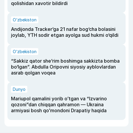
qolishidan xavotir bildirdi
O‘zbekiston
Andijonda Tracker’ga 21 nafar bog‘cha bolasini
joylab, YTH sodir etgan ayolga sud hukmi o‘qildi
O‘zbekiston
“Sakkiz qator she’rim boshimga sakkizta bomba
bo‘lgan”. Abdulla Oripovni siyosiy ayblovlardan
asrab qolgan voqea
Dunyo
Mariupol qamalini yorib oʻtgan va “Izvarino
qozoni”dan chiqqan qahramon — Ukraina
armiyasi bosh qoʻmondoni Drapatiy haqida