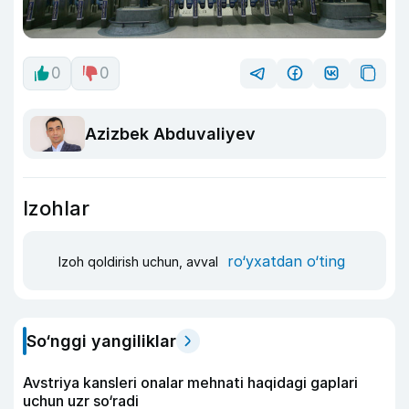
0
0
Azizbek Abduvaliyev
Izohlar
ro‘yxatdan o‘ting
Izoh qoldirish uchun, avval
So‘nggi yangiliklar
Avstriya kansleri onalar mehnati haqidagi gaplari
uchun uzr so‘radi