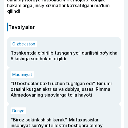
hakamlarga jinsiy xizmatlar ko‘rsatilgani ma’lum
qilindi
Tavsiyalar
O‘zbekiston
Toshkentda o‘pirilib tushgan yo‘l qurilishi bo‘yicha
6 kishiga sud hukmi o‘qildi
Madaniyat
“U boshqalar baxti uchun tug‘ilgan edi”. Bir umr
otasini kutgan aktrisa va dublyaj ustasi Rimma
Ahmedovaning sinovlarga to‘la hayoti
Dunyo
“Biroz sekinlashish kerak”. Mutaxassislar
insoniyat sun’iy intellektni boshqara olmay