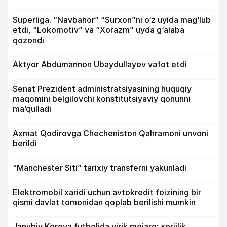
Superliga. “Navbahor” “Surxon”ni o‘z uyida mag‘lub
etdi, “Lokomotiv” va “Xorazm” uyda g‘alaba
qozondi
Aktyor Abdu­mannon Ubaydullayev vafot etdi
Senat Prezident administratsiyasining huquqiy
maqomini belgilovchi konstitutsiyaviy qonunni
ma’qulladi
Axmat Qodirovga Checheniston Qahramoni unvoni
berildi
“Manchester Siti” tarixiy transferni yakunladi
Elektromobil xaridi uchun avtokredit foizining bir
qismi davlat tomonidan qoplab berilishi mumkin
Janubiy Koreya futbolida yirik mojaro: xorijlik