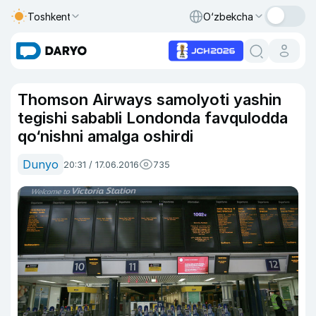
Toshkent
O‘zbekcha
Thomson Airways samolyoti yashin
tegishi sababli Londonda favqulodda
qo‘nishni amalga oshirdi
Dunyo
20:31 / 17.06.2016
735