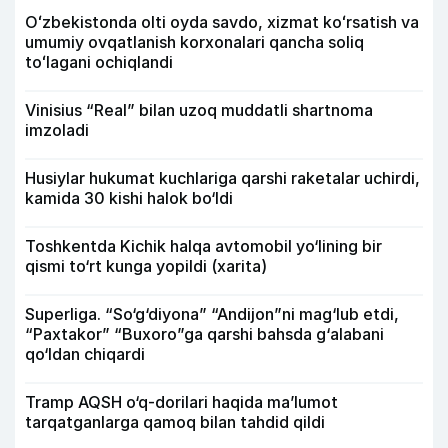
Oʻzbekistonda olti oyda savdo, xizmat koʻrsatish va
umumiy ovqatlanish korxonalari qancha soliq
toʻlagani ochiqlandi
Vinisius “Real” bilan uzoq muddatli shartnoma
imzoladi
Husiylar hukumat kuchlariga qarshi raketalar uchirdi,
kamida 30 kishi halok bo‘ldi
Toshkentda Kichik halqa avtomobil yo‘lining bir
qismi to‘rt kunga yopildi (xarita)
Superliga. “So‘g‘diyona” “Andijon”ni mag‘lub etdi,
“Paxtakor” “Buxoro”ga qarshi bahsda g‘alabani
qo‘ldan chiqardi
Tramp AQSH o‘q-dorilari haqida ma’lumot
tarqatganlarga qamoq bilan tahdid qildi