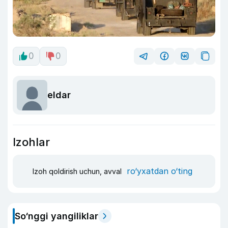
0
0
eldar
Izohlar
ro‘yxatdan o‘ting
Izoh qoldirish uchun, avval
So‘nggi yangiliklar