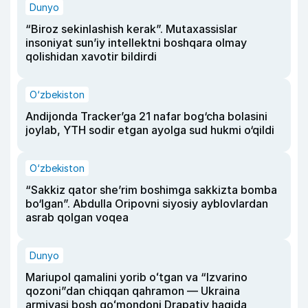
Dunyo
“Biroz sekinlashish kerak”. Mutaxassislar
insoniyat sun’iy intellektni boshqara olmay
qolishidan xavotir bildirdi
O‘zbekiston
Andijonda Tracker’ga 21 nafar bog‘cha bolasini
joylab, YTH sodir etgan ayolga sud hukmi o‘qildi
O‘zbekiston
“Sakkiz qator she’rim boshimga sakkizta bomba
bo‘lgan”. Abdulla Oripovni siyosiy ayblovlardan
asrab qolgan voqea
Dunyo
Mariupol qamalini yorib oʻtgan va “Izvarino
qozoni”dan chiqqan qahramon — Ukraina
armiyasi bosh qoʻmondoni Drapatiy haqida