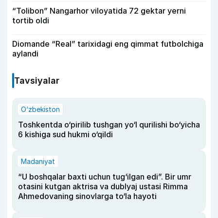
“Tolibon” Nangarhor viloyatida 72 gektar yerni
tortib oldi
Diomande “Real” tarixidagi eng qimmat futbolchiga
aylandi
Tavsiyalar
O‘zbekiston
Toshkentda o‘pirilib tushgan yo‘l qurilishi bo‘yicha
6 kishiga sud hukmi o‘qildi
Madaniyat
“U boshqalar baxti uchun tug‘ilgan edi”. Bir umr
otasini kutgan aktrisa va dublyaj ustasi Rimma
Ahmedovaning sinovlarga to‘la hayoti