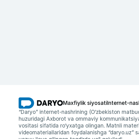
Maxfiylik siyosati
Internet-nas
“Daryo” internet-nashrining (O‘zbekiston matbuo
huzuridagi Axborot va ommaviy kommunikatsiyal
vositasi sifatida ro‘yxatga olingan. Matnli materi
videomateriallaridan foydalanishga “daryo.uz” sa