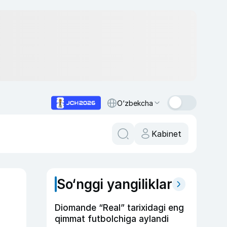
O‘zbekcha
Kabinet
So‘nggi yangiliklar
Diomande “Real” tarixidagi eng
qimmat futbolchiga aylandi