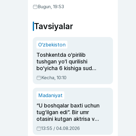
Bugun, 19:53
Tavsiyalar
O‘zbekiston
Toshkentda o‘pirilib
tushgan yo‘l qurilishi
bo‘yicha 6 kishiga sud
hukmi o‘qildi
Kecha, 10:10
Madaniyat
“U boshqalar baxti uchun
tug‘ilgan edi”. Bir umr
otasini kutgan aktrisa va
dublyaj ustasi Rimma
13:55 / 04.08.2026
Ahmedovaning