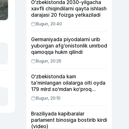
O‘zbekistonda 2030-yilgacha
xavfli chiqindilarni qayta ishlash
darajasi 20 foizga yetkaziladi
Bugun, 20:40
Germaniyada piyodalarni urib
yuborgan afg‘onistonlik umrbod
qamoqqa hukm qilindi
Bugun, 20:26
O‘zbekistonda kam
ta’minlangan oilalarga olti oyda
179 mlrd so‘mdan ko‘proq
ijtimoiy keshbek to‘lab berildi
Bugun, 20:10
Braziliyada kapibaralar
parlament binosiga bostirib kirdi
(video)