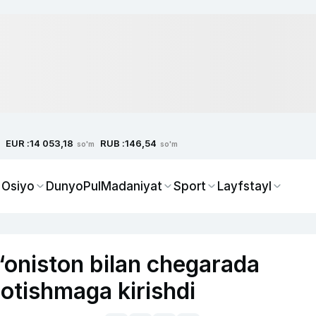
EUR :
RUB :
14 053,18
146,54
so'm
so'm
 Osiyo
Dunyo
Pul
Madaniyat
Sport
Layfstayl
g‘oniston bilan chegarada
 otishmaga kirishdi