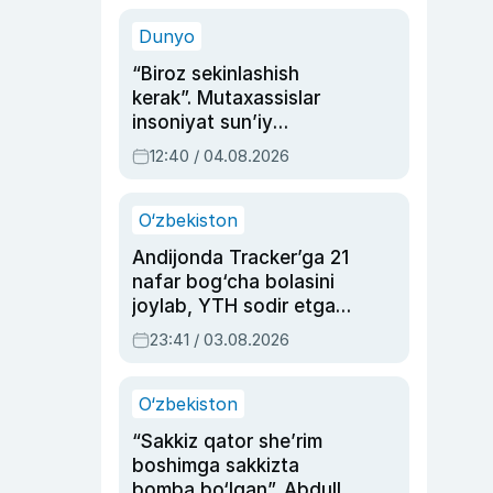
sinovlarga to‘la hayoti
Dunyo
“Biroz sekinlashish
kerak”. Mutaxassislar
insoniyat sun’iy
intellektni boshqara
12:40 / 04.08.2026
olmay qolishidan xavotir
bildirdi
O‘zbekiston
Andijonda Tracker’ga 21
nafar bog‘cha bolasini
joylab, YTH sodir etgan
ayolga sud hukmi o‘qildi
23:41 / 03.08.2026
O‘zbekiston
“Sakkiz qator she’rim
boshimga sakkizta
bomba bo‘lgan”. Abdulla