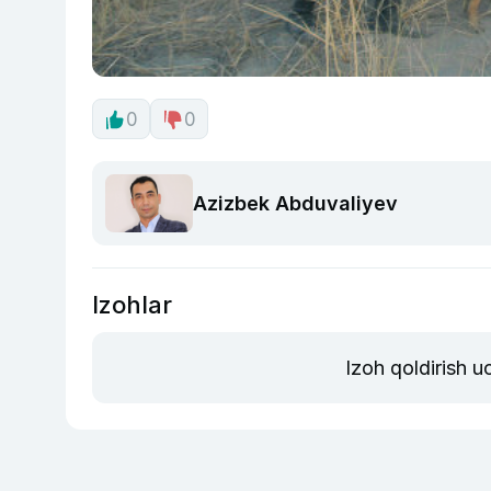
0
0
Azizbek Abduvaliyev
Izohlar
Izoh qoldirish 