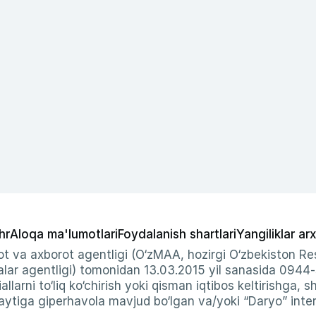
hr
Aloqa ma'lumotlari
Foydalanish shartlari
Yangiliklar arx
t va axborot agentligi (O‘zMAA, hozirgi O‘zbekiston Res
ar agentligi) tomonidan 13.03.2015 yil sanasida 0944
allarni to‘liq ko‘chirish yoki qisman iqtibos keltirishga, 
ytiga giperhavola mavjud bo‘lgan va/yoki “Daryo” intern