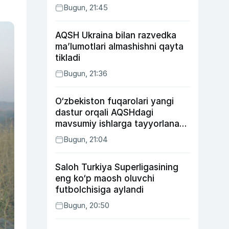
Bugun, 21:45
AQSH Ukraina bilan razvedka
ma’lumotlari almashishni qayta
tikladi
Bugun, 21:36
O‘zbekiston fuqarolari yangi
dastur orqali AQSHdagi
mavsumiy ishlarga tayyorlanadi
va joylashtiriladi
Bugun, 21:04
Saloh Turkiya Superligasining
eng ko‘p maosh oluvchi
futbolchisiga aylandi
Bugun, 20:50