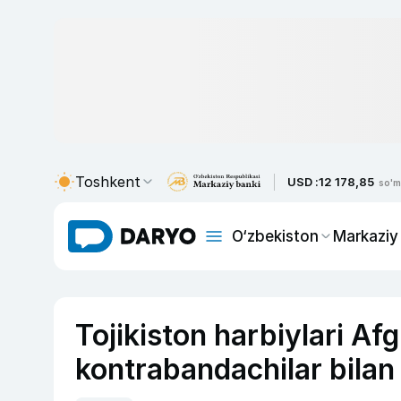
Toshkent
USD :
12 178,85
so'm
O‘zbekiston
Markaziy
Tojikiston harbiylari Af
kontrabandachilar bilan