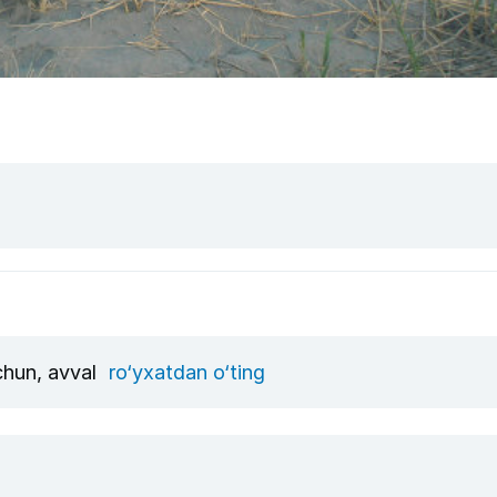
uchun, avval
ro‘yxatdan o‘ting