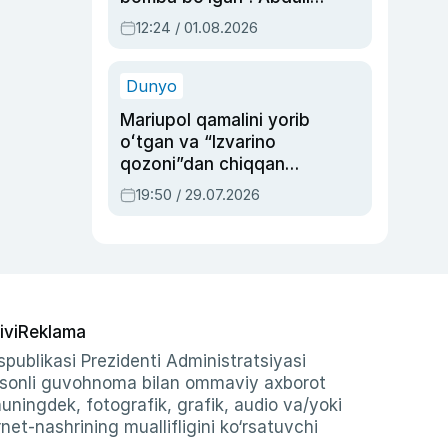
Oripovni siyosiy
12:24 / 01.08.2026
ayblovlardan asrab
qolgan voqea
Dunyo
Mariupol qamalini yorib
oʻtgan va “Izvarino
qozoni”dan chiqqan
qahramon — Ukraina
19:50 / 29.07.2026
armiyasi bosh
qoʻmondoni Drapatiy
haqida
ivi
Reklama
publikasi Prezidenti Administratsiyasi
-sonli guvohnoma bilan ommaviy axborot
shuningdek, fotografik, grafik, audio va/yoki
et-nashrining muallifligini ko‘rsatuvchi