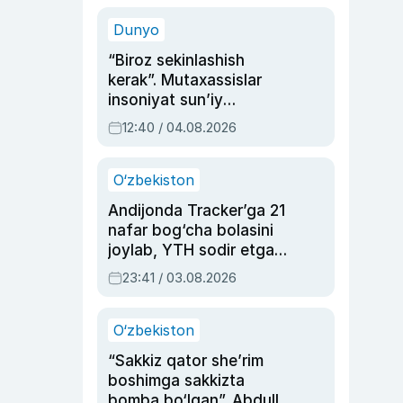
sinovlarga to‘la hayoti
Dunyo
“Biroz sekinlashish
kerak”. Mutaxassislar
insoniyat sun’iy
intellektni boshqara
12:40 / 04.08.2026
olmay qolishidan xavotir
bildirdi
O‘zbekiston
Andijonda Tracker’ga 21
nafar bog‘cha bolasini
joylab, YTH sodir etgan
ayolga sud hukmi o‘qildi
23:41 / 03.08.2026
O‘zbekiston
“Sakkiz qator she’rim
boshimga sakkizta
bomba bo‘lgan”. Abdulla