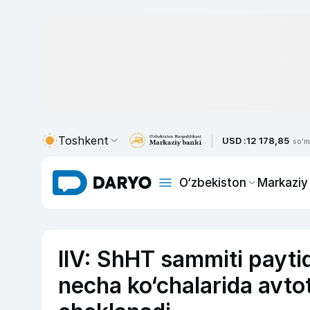
Toshkent
USD :
12 178,85
so'm
O‘zbekiston
Markaziy
IIV: ShHT sammiti payti
necha ko‘chalarida avto