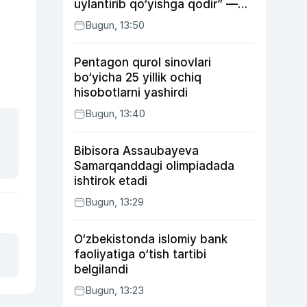
uylantirib qo‘yishga qodir” —
Anvar Sobirov davlat ishidagi
Bugun, 13:50
faoliyati va o‘g‘il tarbiyasidagi
xatosi haqida gapirdi
Pentagon qurol sinovlari
bo‘yicha 25 yillik ochiq
hisobotlarni yashirdi
Bugun, 13:40
Bibisora Assaubayeva
Samarqanddagi olimpiadada
ishtirok etadi
Bugun, 13:29
O‘zbekistonda islomiy bank
faoliyatiga o‘tish tartibi
belgilandi
Bugun, 13:23