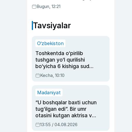
bo‘ldi
Bugun, 12:21
Tavsiyalar
O‘zbekiston
Toshkentda o‘pirilib
tushgan yo‘l qurilishi
bo‘yicha 6 kishiga sud
hukmi o‘qildi
Kecha, 10:10
Madaniyat
“U boshqalar baxti uchun
tug‘ilgan edi”. Bir umr
otasini kutgan aktrisa va
dublyaj ustasi Rimma
13:55 / 04.08.2026
Ahmedovaning