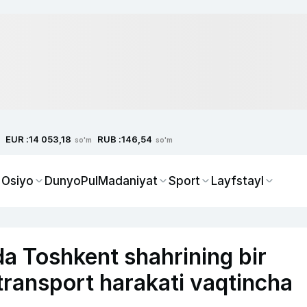
EUR :
RUB :
14 053,18
146,54
so'm
so'm
 Osiyo
Dunyo
Pul
Madaniyat
Sport
Layfstayl
da Toshkent shahrining bir
transport harakati vaqtincha