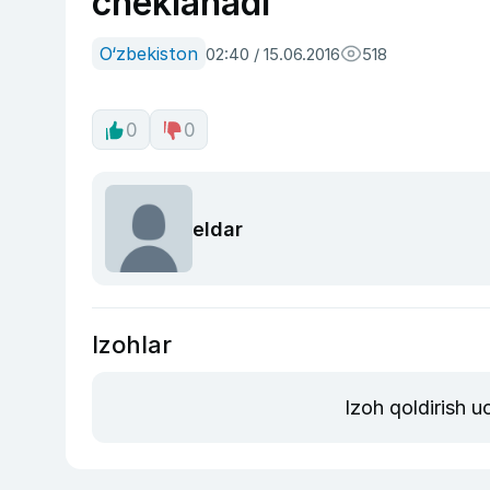
cheklanadi
O‘zbekiston
02:40 / 15.06.2016
518
0
0
eldar
Izohlar
Izoh qoldirish 