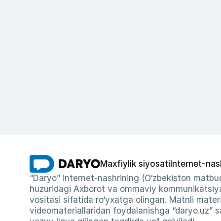
Maxfiylik siyosati
Internet-nas
“Daryo” internet-nashrining (O‘zbekiston matbuo
huzuridagi Axborot va ommaviy kommunikatsiyal
vositasi sifatida ro‘yxatga olingan. Matnli materi
videomateriallaridan foydalanishga “daryo.uz” sa