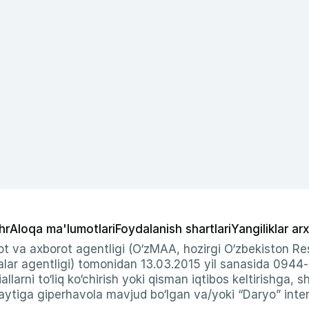
hr
Aloqa ma'lumotlari
Foydalanish shartlari
Yangiliklar arx
t va axborot agentligi (O‘zMAA, hozirgi O‘zbekiston Res
ar agentligi) tomonidan 13.03.2015 yil sanasida 0944
allarni to‘liq ko‘chirish yoki qisman iqtibos keltirishga, 
ytiga giperhavola mavjud bo‘lgan va/yoki “Daryo” intern