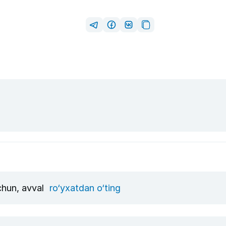
uchun, avval
ro‘yxatdan o‘ting