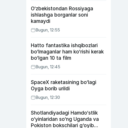
O‘zbekistondan Rossiyaga
ishlashga borganlar soni
kamaydi
Bugun, 12:55
Hatto fantastika ishqibozlari
bo‘lmaganlar ham ko‘rishi kerak
bo‘lgan 10 ta film
Bugun, 12:45
SpaceX raketasining bo‘lagi
Oyga borib urildi
Bugun, 12:30
Shotlandiyadagi Hamdo‘stlik
o‘yinlaridan so‘ng Uganda va
Pokiston bokschilari g‘oyib