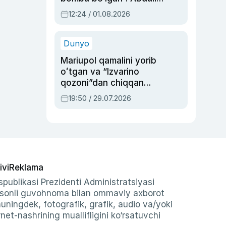
Oripovni siyosiy
12:24 / 01.08.2026
ayblovlardan asrab
qolgan voqea
Dunyo
Mariupol qamalini yorib
oʻtgan va “Izvarino
qozoni”dan chiqqan
qahramon — Ukraina
19:50 / 29.07.2026
armiyasi bosh
qoʻmondoni Drapatiy
haqida
ivi
Reklama
publikasi Prezidenti Administratsiyasi
-sonli guvohnoma bilan ommaviy axborot
shuningdek, fotografik, grafik, audio va/yoki
et-nashrining muallifligini ko‘rsatuvchi