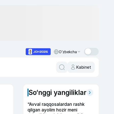
O‘zbekcha
Kabinet
So‘nggi yangiliklar
“Avval raqqosalardan rashk
qilgan ayolim hozir meni