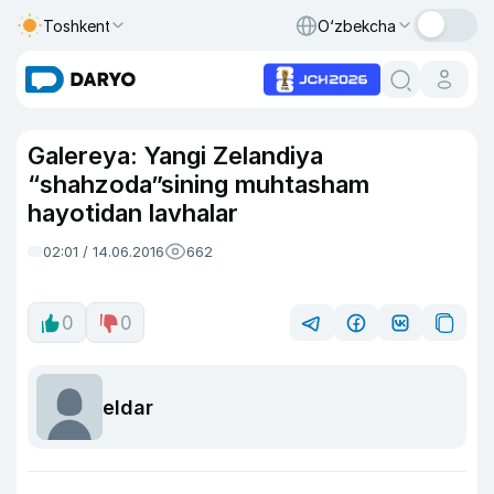
Toshkent
O‘zbekcha
Galereya: Yangi Zelandiya
“shahzoda”sining muhtasham
hayotidan lavhalar
02:01 / 14.06.2016
662
0
0
eldar