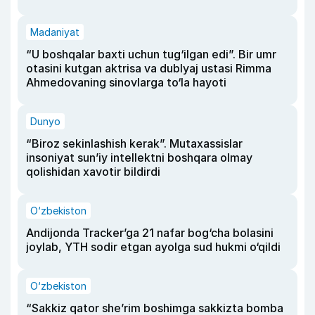
Madaniyat
“U boshqalar baxti uchun tug‘ilgan edi”. Bir umr
otasini kutgan aktrisa va dublyaj ustasi Rimma
Ahmedovaning sinovlarga to‘la hayoti
Dunyo
“Biroz sekinlashish kerak”. Mutaxassislar
insoniyat sun’iy intellektni boshqara olmay
qolishidan xavotir bildirdi
O‘zbekiston
Andijonda Tracker’ga 21 nafar bog‘cha bolasini
joylab, YTH sodir etgan ayolga sud hukmi o‘qildi
O‘zbekiston
“Sakkiz qator she’rim boshimga sakkizta bomba