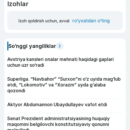
Izohlar
ro‘yxatdan o‘ting
Izoh qoldirish uchun, avval
So‘nggi yangiliklar
Avstriya kansleri onalar mehnati haqidagi gaplari
uchun uzr so‘radi
Superliga. “Navbahor” “Surxon”ni o‘z uyida mag‘lub
etdi, “Lokomotiv” va “Xorazm” uyda g‘alaba
qozondi
Aktyor Abdu­mannon Ubaydullayev vafot etdi
Senat Prezident administratsiyasining huquqiy
maqomini belgilovchi konstitutsiyaviy qonunni