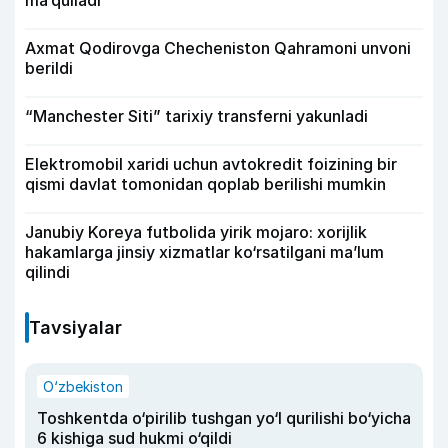
ma’qulladi
Axmat Qodirovga Checheniston Qahramoni unvoni
berildi
“Manchester Siti” tarixiy transferni yakunladi
Elektromobil xaridi uchun avtokredit foizining bir
qismi davlat tomonidan qoplab berilishi mumkin
Janubiy Koreya futbolida yirik mojaro: xorijlik
hakamlarga jinsiy xizmatlar ko‘rsatilgani ma’lum
qilindi
Tavsiyalar
O‘zbekiston
Toshkentda o‘pirilib tushgan yo‘l qurilishi bo‘yicha
6 kishiga sud hukmi o‘qildi