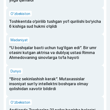
O‘zbekiston
Toshkentda o‘pirilib tushgan yo‘l qurilishi bo‘yicha
6 kishiga sud hukmi o‘qildi
Madaniyat
“U boshqalar baxti uchun tug‘ilgan edi”. Bir umr
otasini kutgan aktrisa va dublyaj ustasi Rimma
Ahmedovaning sinovlarga to‘la hayoti
Dunyo
“Biroz sekinlashish kerak”. Mutaxassislar
insoniyat sun’iy intellektni boshqara olmay
qolishidan xavotir bildirdi
O‘zbekiston
Andijonda Tracker’ga 21 nafar bog‘cha bolasini