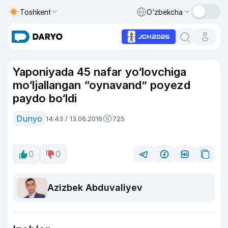
Toshkent
O‘zbekcha
Yaponiyada 45 nafar yo‘lovchiga
mo‘ljallangan “oynavand” poyezd
paydo bo‘ldi
Dunyo
14:43 / 13.06.2016
725
0
0
Azizbek Abduvaliyev