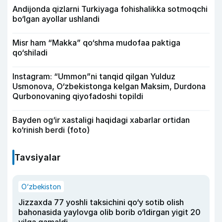
Andijonda qizlarni Turkiyaga fohishalikka sotmoqchi
bo‘lgan ayollar ushlandi
Misr ham “Makka” qo‘shma mudofaa paktiga
qo‘shiladi
Instagram: “Ummon”ni tanqid qilgan Yulduz
Usmonova, O‘zbekistonga kelgan Maksim, Durdona
Qurbonovaning qiyofadoshi topildi
Bayden og‘ir xastaligi haqidagi xabarlar ortidan
ko‘rinish berdi (foto)
Tavsiyalar
O‘zbekiston
Jizzaxda 77 yoshli taksichini qo‘y sotib olish
bahonasida yaylovga olib borib o‘ldirgan yigit 20
yilga qamaldi