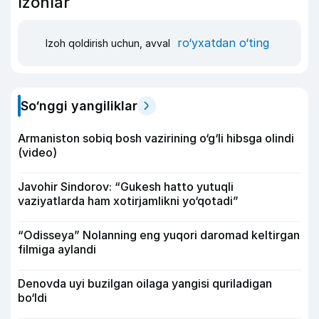
Izohlar
ro‘yxatdan o‘ting
Izoh qoldirish uchun, avval
So‘nggi yangiliklar
Armaniston sobiq bosh vazirining o‘g‘li hibsga olindi
(video)
Javohir Sindorov: “Gukesh hatto yutuqli
vaziyatlarda ham xotirjamlikni yo‘qotadi”
“Odisseya” Nolanning eng yuqori daromad keltirgan
filmiga aylandi
Denovda uyi buzilgan oilaga yangisi quriladigan
bo‘ldi