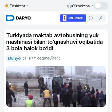
Toshkent
O‘zbekcha
Turkiyada maktab avtobusining yuk
mashinasi bilan to‘qnashuvi oqibatida
3 bola halok bo‘ldi
Dunyo
01:49 / 11.06.2016
540