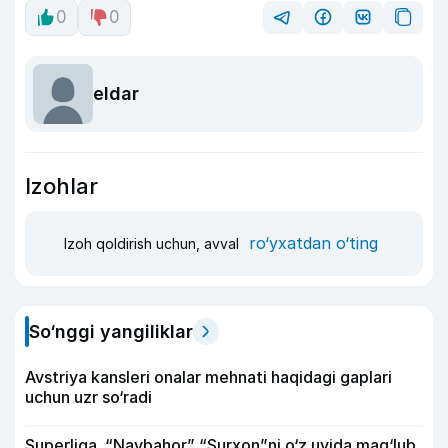
0
0
eldar
Izohlar
ro‘yxatdan o‘ting
Izoh qoldirish uchun, avval
So‘nggi yangiliklar
Avstriya kansleri onalar mehnati haqidagi gaplari
uchun uzr so‘radi
Superliga. “Navbahor” “Surxon”ni o‘z uyida mag‘lub