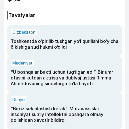
Tavsiyalar
O‘zbekiston
Toshkentda o‘pirilib tushgan yo‘l qurilishi bo‘yicha
6 kishiga sud hukmi o‘qildi
Madaniyat
“U boshqalar baxti uchun tug‘ilgan edi”. Bir umr
otasini kutgan aktrisa va dublyaj ustasi Rimma
Ahmedovaning sinovlarga to‘la hayoti
Dunyo
“Biroz sekinlashish kerak”. Mutaxassislar
insoniyat sun’iy intellektni boshqara olmay
qolishidan xavotir bildirdi