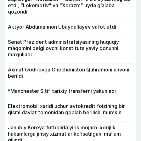
etdi, “Lokomotiv” va “Xorazm” uyda g‘alaba
qozondi
Aktyor Abdu­mannon Ubaydullayev vafot etdi
Senat Prezident administratsiyasining huquqiy
maqomini belgilovchi konstitutsiyaviy qonunni
ma’qulladi
Axmat Qodirovga Checheniston Qahramoni unvoni
berildi
“Manchester Siti” tarixiy transferni yakunladi
Elektromobil xaridi uchun avtokredit foizining bir
qismi davlat tomonidan qoplab berilishi mumkin
Janubiy Koreya futbolida yirik mojaro: xorijlik
hakamlarga jinsiy xizmatlar ko‘rsatilgani ma’lum
qilindi