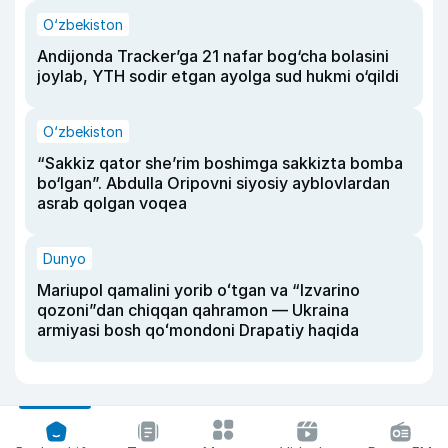
O‘zbekiston
Andijonda Tracker’ga 21 nafar bog‘cha bolasini
joylab, YTH sodir etgan ayolga sud hukmi o‘qildi
O‘zbekiston
“Sakkiz qator she’rim boshimga sakkizta bomba
bo‘lgan”. Abdulla Oripovni siyosiy ayblovlardan
asrab qolgan voqea
Dunyo
Mariupol qamalini yorib oʻtgan va “Izvarino
qozoni”dan chiqqan qahramon — Ukraina
armiyasi bosh qoʻmondoni Drapatiy haqida