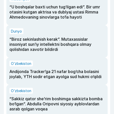
“U boshqalar baxti uchun tug‘ilgan edi”. Bir umr
otasini kutgan aktrisa va dublyaj ustasi Rimma
Ahmedovaning sinovlarga to‘la hayoti
Dunyo
“Biroz sekinlashish kerak”. Mutaxassislar
insoniyat sun’iy intellektni boshqara olmay
qolishidan xavotir bildirdi
O‘zbekiston
Andijonda Tracker’ga 21 nafar bog‘cha bolasini
joylab, YTH sodir etgan ayolga sud hukmi o‘qildi
O‘zbekiston
“Sakkiz qator she’rim boshimga sakkizta bomba
bo‘lgan”. Abdulla Oripovni siyosiy ayblovlardan
asrab qolgan voqea