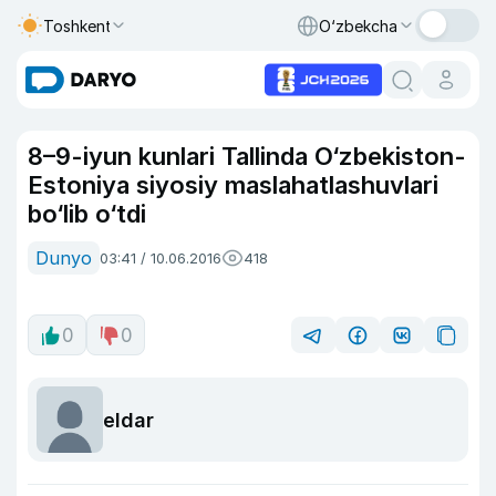
Toshkent
O‘zbekcha
8–9-iyun kunlari Tallinda O‘zbekiston-
Estoniya siyosiy maslahatlashuvlari
bo‘lib o‘tdi
Dunyo
03:41 / 10.06.2016
418
0
0
eldar