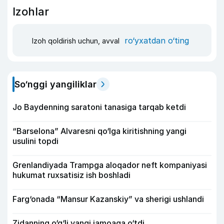
Izohlar
ro‘yxatdan o‘ting
Izoh qoldirish uchun, avval
So‘nggi yangiliklar
Jo Baydenning saratoni tanasiga tarqab ketdi
“Barselona” Alvaresni qo‘lga kiritishning yangi
usulini topdi
Grenlandiyada Trampga aloqador neft kompaniyasi
hukumat ruxsatisiz ish boshladi
Farg‘onada “Mansur Kazanskiy” va sherigi ushlandi
Zidanning o‘g‘li yangi jamoaga o‘tdi