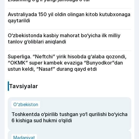
Avstraliyada 150 yil oldin olingan kitob kutubxonaga
qaytarildi
O‘zbekistonda kasbiy mahorat bo‘yicha ilk milliy
tanlov g‘oliblari aniqlandi
Superliga. “Neftchi” yirik hisobda g‘alaba qozondi,
“OKMK” super kambek evaziga “Bunyodkor”dan
ustun keldi, “Nasaf” durang qayd etdi
Tavsiyalar
O‘zbekiston
Toshkentda o‘pirilib tushgan yo‘l qurilishi bo‘yicha
6 kishiga sud hukmi o‘qildi
Madaniyat