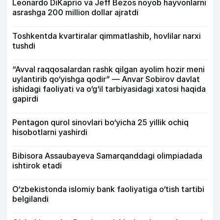
Leonardo DiKaprio va Jeff Bezos noyob hayvonlarni
asrashga 200 million dollar ajratdi
Toshkentda kvartiralar qimmatlashib, hovlilar narxi
tushdi
“Avval raqqosalardan rashk qilgan ayolim hozir meni
uylantirib qo‘yishga qodir” — Anvar Sobirov davlat
ishidagi faoliyati va o‘g‘il tarbiyasidagi xatosi haqida
gapirdi
Pentagon qurol sinovlari bo‘yicha 25 yillik ochiq
hisobotlarni yashirdi
Bibisora Assaubayeva Samarqanddagi olimpiadada
ishtirok etadi
O‘zbekistonda islomiy bank faoliyatiga o‘tish tartibi
belgilandi