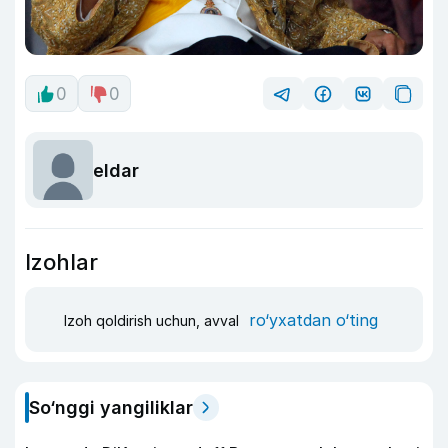
0
0
eldar
Izohlar
ro‘yxatdan o‘ting
Izoh qoldirish uchun, avval
So‘nggi yangiliklar