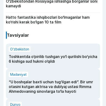
O‘zbekistondan Rossiyaga ishlashga borganlar soni
kamaydi
Hatto fantastika ishqibozlari bo‘lmaganlar ham
ko‘rishi kerak bo‘lgan 10 ta film
Tavsiyalar
O‘zbekiston
Toshkentda o‘pirilib tushgan yo‘l qurilishi bo‘yicha
6 kishiga sud hukmi o‘qildi
Madaniyat
“U boshqalar baxti uchun tug‘ilgan edi”. Bir umr
otasini kutgan aktrisa va dublyaj ustasi Rimma
Ahmedovaning sinovlarga to‘la hayoti
Dunyo