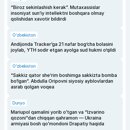
“Biroz sekinlashish kerak”. Mutaxassislar
insoniyat sun’iy intellektni boshqara olmay
qolishidan xavotir bildirdi
O‘zbekiston
Andijonda Tracker’ga 21 nafar bog‘cha bolasini
joylab, YTH sodir etgan ayolga sud hukmi o‘qildi
O‘zbekiston
“Sakkiz qator she’rim boshimga sakkizta bomba
bo‘lgan”. Abdulla Oripovni siyosiy ayblovlardan
asrab qolgan voqea
Dunyo
Mariupol qamalini yorib oʻtgan va “Izvarino
qozoni”dan chiqqan qahramon — Ukraina
armiyasi bosh qoʻmondoni Drapatiy haqida