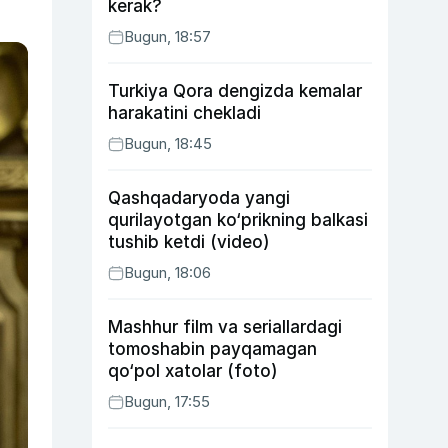
kerak?
Bugun, 18:57
Turkiya Qora dengizda kemalar
harakatini chekladi
Bugun, 18:45
Qashqadaryoda yangi
qurilayotgan ko‘prikning balkasi
tushib ketdi (video)
Bugun, 18:06
Mashhur film va seriallardagi
tomoshabin payqamagan
qo‘pol xatolar (foto)
Bugun, 17:55