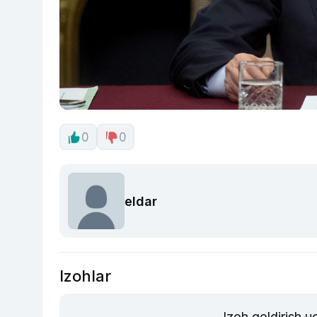
0
0
eldar
Izohlar
Izoh qoldirish 