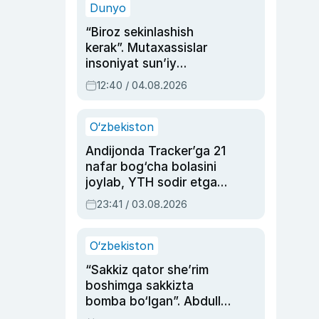
Dunyo
“Biroz sekinlashish
kerak”. Mutaxassislar
insoniyat sun’iy
intellektni boshqara
12:40 / 04.08.2026
olmay qolishidan xavotir
bildirdi
O‘zbekiston
Andijonda Tracker’ga 21
nafar bog‘cha bolasini
joylab, YTH sodir etgan
ayolga sud hukmi o‘qildi
23:41 / 03.08.2026
O‘zbekiston
“Sakkiz qator she’rim
boshimga sakkizta
bomba bo‘lgan”. Abdulla
Oripovni siyosiy