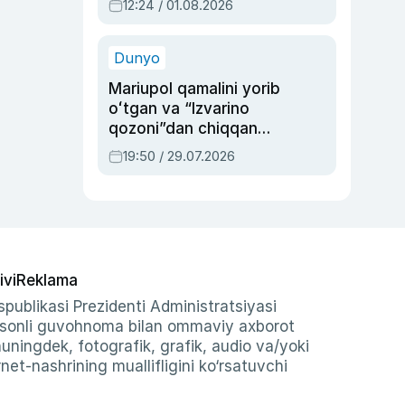
12:24 / 01.08.2026
ayblovlardan asrab
qolgan voqea
Dunyo
Mariupol qamalini yorib
oʻtgan va “Izvarino
qozoni”dan chiqqan
qahramon — Ukraina
19:50 / 29.07.2026
armiyasi bosh
qoʻmondoni Drapatiy
haqida
ivi
Reklama
publikasi Prezidenti Administratsiyasi
-sonli guvohnoma bilan ommaviy axborot
shuningdek, fotografik, grafik, audio va/yoki
et-nashrining muallifligini ko‘rsatuvchi