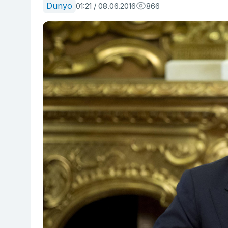
Dunyo
01:21 / 08.06.2016
866