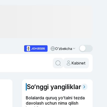
O‘zbekcha
Kabinet
So‘nggi yangiliklar
Bolalarda quruq yo‘talni tezda
davolash uchun nima qilish