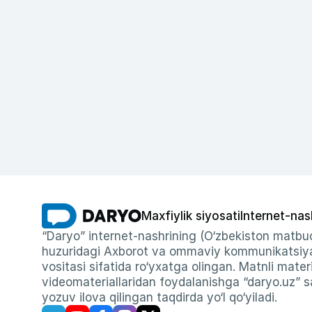
Maxfiylik siyosati
Internet-nas
“Daryo” internet-nashrining (O‘zbekiston matbuo
huzuridagi Axborot va ommaviy kommunikatsiyal
vositasi sifatida ro‘yxatga olingan. Matnli materi
videomateriallaridan foydalanishga “daryo.uz” sa
yozuv ilova qilingan taqdirda yo‘l qo‘yiladi.