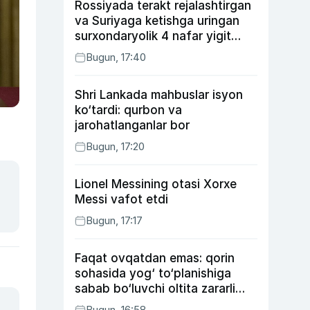
Rossiyada terakt rejalashtirgan
va Suriyaga ketishga uringan
surxondaryolik 4 nafar yigit
qamaldi
Bugun, 17:40
Shri Lankada mahbuslar isyon
ko‘tardi: qurbon va
jarohatlanganlar bor
Bugun, 17:20
Lionel Messining otasi Xorxe
Messi vafot etdi
Bugun, 17:17
Faqat ovqatdan emas: qorin
sohasida yog‘ to‘planishiga
sabab bo‘luvchi oltita zararli
odat
Bugun, 16:58