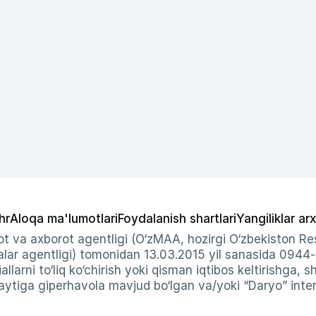
hr
Aloqa ma'lumotlari
Foydalanish shartlari
Yangiliklar arx
t va axborot agentligi (O‘zMAA, hozirgi O‘zbekiston Res
ar agentligi) tomonidan 13.03.2015 yil sanasida 0944
allarni to‘liq ko‘chirish yoki qisman iqtibos keltirishga, 
ytiga giperhavola mavjud bo‘lgan va/yoki “Daryo” intern