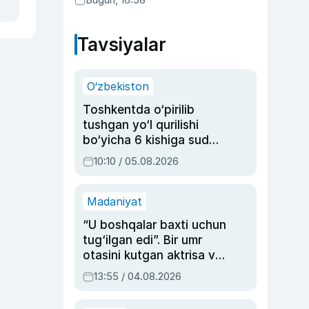
Tavsiyalar
O‘zbekiston
Toshkentda o‘pirilib
tushgan yo‘l qurilishi
bo‘yicha 6 kishiga sud
hukmi o‘qildi
10:10 / 05.08.2026
Madaniyat
“U boshqalar baxti uchun
tug‘ilgan edi”. Bir umr
otasini kutgan aktrisa va
dublyaj ustasi Rimma
13:55 / 04.08.2026
Ahmedovaning
sinovlarga to‘la hayoti