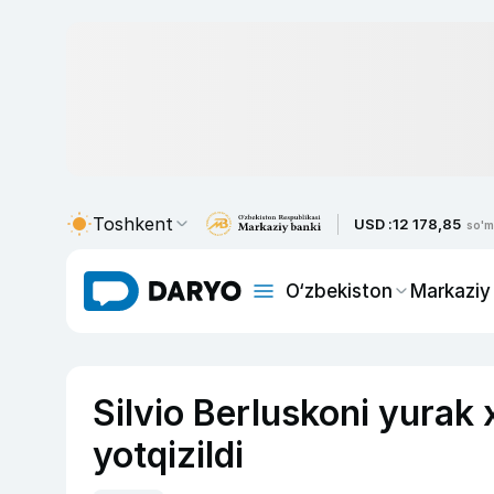
Toshkent
USD :
12 178,85
so'm
O‘zbekiston
Markaziy
Silvio Berluskoni yurak 
yotqizildi