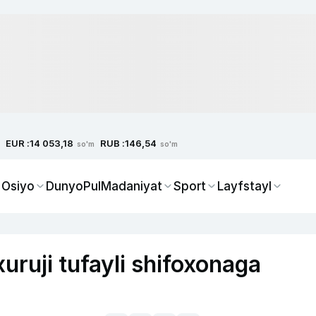
EUR :
RUB :
14 053,18
146,54
so'm
so'm
 Osiyo
Dunyo
Pul
Madaniyat
Sport
Layfstayl
xuruji tufayli shifoxonaga