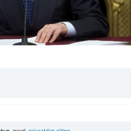
uchun, avval
ro‘yxatdan o‘ting