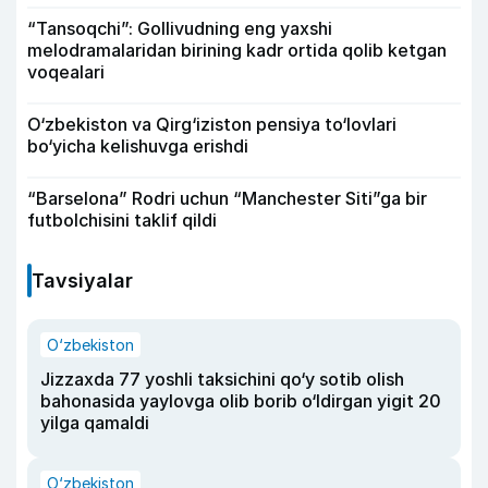
“Tansoqchi”: Gollivudning eng yaxshi
melodramalaridan birining kadr ortida qolib ketgan
voqealari
O‘zbekiston va Qirg‘iziston pensiya to‘lovlari
bo‘yicha kelishuvga erishdi
“Barselona” Rodri uchun “Manchester Siti”ga bir
futbolchisini taklif qildi
Tavsiyalar
O‘zbekiston
Jizzaxda 77 yoshli taksichini qo‘y sotib olish
bahonasida yaylovga olib borib o‘ldirgan yigit 20
yilga qamaldi
O‘zbekiston