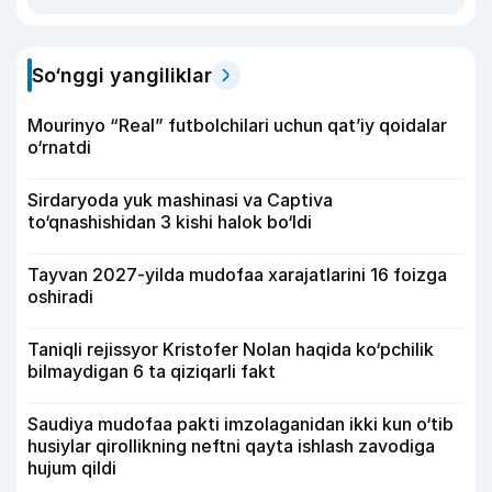
So‘nggi yangiliklar
Mourinyo “Real” futbolchilari uchun qat’iy qoidalar
o‘rnatdi
Sirdaryoda yuk mashinasi va Captiva
to‘qnashishidan 3 kishi halok bo‘ldi
Tayvan 2027-yilda mudofaa xarajatlarini 16 foizga
oshiradi
Taniqli rejissyor Kristofer Nolan haqida ko‘pchilik
bilmaydigan 6 ta qiziqarli fakt
Saudiya mudofaa pakti imzolaganidan ikki kun o‘tib
husiylar qirollikning neftni qayta ishlash zavodiga
hujum qildi