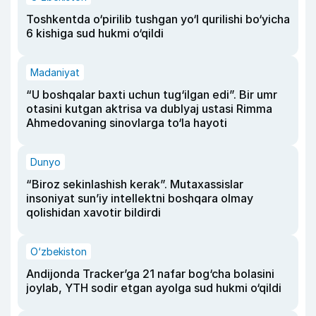
Toshkentda o‘pirilib tushgan yo‘l qurilishi bo‘yicha
6 kishiga sud hukmi o‘qildi
Madaniyat
“U boshqalar baxti uchun tug‘ilgan edi”. Bir umr
otasini kutgan aktrisa va dublyaj ustasi Rimma
Ahmedovaning sinovlarga to‘la hayoti
Dunyo
“Biroz sekinlashish kerak”. Mutaxassislar
insoniyat sun’iy intellektni boshqara olmay
qolishidan xavotir bildirdi
O‘zbekiston
Andijonda Tracker’ga 21 nafar bog‘cha bolasini
joylab, YTH sodir etgan ayolga sud hukmi o‘qildi