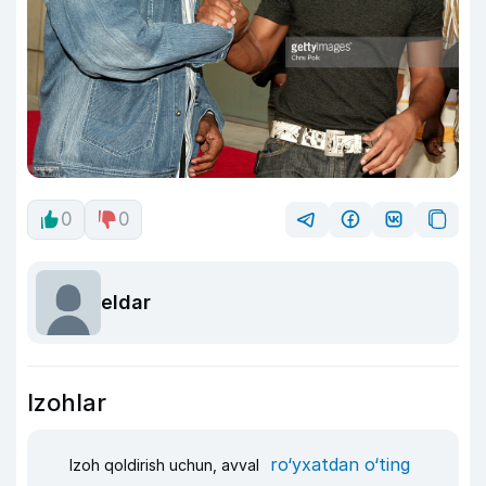
0
0
eldar
Izohlar
ro‘yxatdan o‘ting
Izoh qoldirish uchun, avval