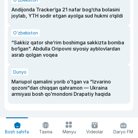
Andijonda Tracker’ga 21 nafar bog‘cha bolasini
joylab, YTH sodir etgan ayolga sud hukmi o‘qildi
O‘zbekiston
“Sakkiz qator she’rim boshimga sakkizta bomba
bo‘lgan”. Abdulla Oripovni siyosiy ayblovlardan
asrab qolgan voqea
Dunyo
Mariupol qamalini yorib oʻtgan va “Izvarino
qozoni”dan chiqqan qahramon — Ukraina
armiyasi bosh qoʻmondoni Drapatiy haqida
Bosh sahifa
Tasma
Menyu
Videolar
Daryo FM