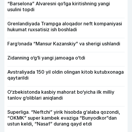
“Barselona” Alvaresni qo‘lga kiritishning yangi
usulini topdi
Grenlandiyada Trampga aloqador neft kompaniyasi
hukumat ruxsatisiz ish boshladi
Farg‘onada “Mansur Kazanskiy” va sherigi ushlandi
Zidanning o‘g‘li yangi jamoaga o‘tdi
Avstraliyada 150 yil oldin olingan kitob kutubxonaga
qaytarildi
O‘zbekistonda kasbiy mahorat bo‘yicha ilk milliy
tanlov g‘oliblari aniqlandi
Superliga. “Neftchi” yirik hisobda g‘alaba qozondi,
“OKMK” super kambek evaziga “Bunyodkor”dan
ustun keldi, “Nasaf” durang qayd etdi