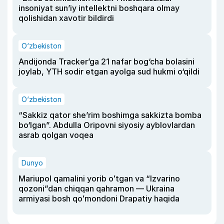
insoniyat sun’iy intellektni boshqara olmay
qolishidan xavotir bildirdi
O‘zbekiston
Andijonda Tracker’ga 21 nafar bog‘cha bolasini
joylab, YTH sodir etgan ayolga sud hukmi o‘qildi
O‘zbekiston
“Sakkiz qator she’rim boshimga sakkizta bomba
bo‘lgan”. Abdulla Oripovni siyosiy ayblovlardan
asrab qolgan voqea
Dunyo
Mariupol qamalini yorib oʻtgan va “Izvarino
qozoni”dan chiqqan qahramon — Ukraina
armiyasi bosh qoʻmondoni Drapatiy haqida