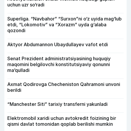
uchun uzr so‘radi
Superliga. “Navbahor” “Surxon”ni o‘z uyida mag‘lub
etdi, “Lokomotiv” va “Xorazm” uyda g‘alaba
qozondi
Aktyor Abdu­mannon Ubaydullayev vafot etdi
Senat Prezident administratsiyasining huquqiy
maqomini belgilovchi konstitutsiyaviy qonunni
ma’qulladi
Axmat Qodirovga Checheniston Qahramoni unvoni
berildi
“Manchester Siti” tarixiy transferni yakunladi
Elektromobil xaridi uchun avtokredit foizining bir
qismi davlat tomonidan qoplab berilishi mumkin