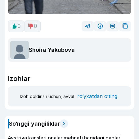
0
0
Shoira Yakubova
Izohlar
ro‘yxatdan o‘ting
Izoh qoldirish uchun, avval
So‘nggi yangiliklar
Avstriya kansleri onalar mehnati haqidagi gaplari