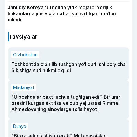
Janubiy Koreya futbolida yirik mojaro: xorijlik
hakamlarga jinsiy xizmatlar ko‘rsatilgani ma’lum
qilindi
Tavsiyalar
O‘zbekiston
Toshkentda o‘pirilib tushgan yo‘l qurilishi bo‘yicha
6 kishiga sud hukmi o‘qildi
Madaniyat
“U boshqalar baxti uchun tug‘ilgan edi”. Bir umr
otasini kutgan aktrisa va dublyaj ustasi Rimma
Ahmedovaning sinovlarga to‘la hayoti
Dunyo
“Biroz sekinlashish kerak”. Mutaxassislar