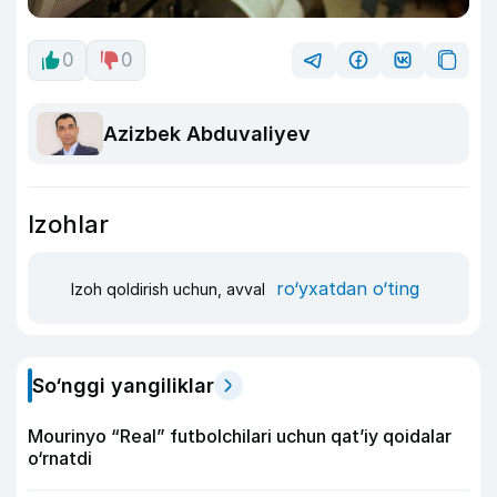
0
0
Azizbek Abduvaliyev
Izohlar
ro‘yxatdan o‘ting
Izoh qoldirish uchun, avval
So‘nggi yangiliklar
Mourinyo “Real” futbolchilari uchun qat’iy qoidalar
o‘rnatdi