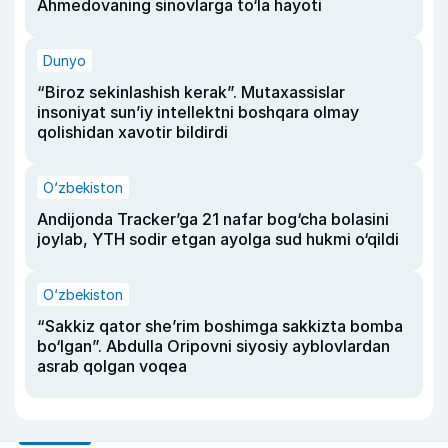
Ahmedovaning sinovlarga to‘la hayoti
Dunyo
“Biroz sekinlashish kerak”. Mutaxassislar
insoniyat sun’iy intellektni boshqara olmay
qolishidan xavotir bildirdi
O‘zbekiston
Andijonda Tracker’ga 21 nafar bog‘cha bolasini
joylab, YTH sodir etgan ayolga sud hukmi o‘qildi
O‘zbekiston
“Sakkiz qator she’rim boshimga sakkizta bomba
bo‘lgan”. Abdulla Oripovni siyosiy ayblovlardan
asrab qolgan voqea