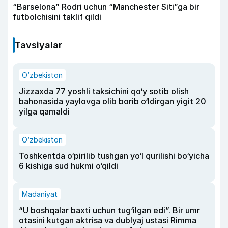
“Barselona” Rodri uchun “Manchester Siti”ga bir
futbolchisini taklif qildi
Tavsiyalar
O‘zbekiston
Jizzaxda 77 yoshli taksichini qo‘y sotib olish
bahonasida yaylovga olib borib o‘ldirgan yigit 20
yilga qamaldi
O‘zbekiston
Toshkentda o‘pirilib tushgan yo‘l qurilishi bo‘yicha
6 kishiga sud hukmi o‘qildi
Madaniyat
“U boshqalar baxti uchun tug‘ilgan edi”. Bir umr
otasini kutgan aktrisa va dublyaj ustasi Rimma