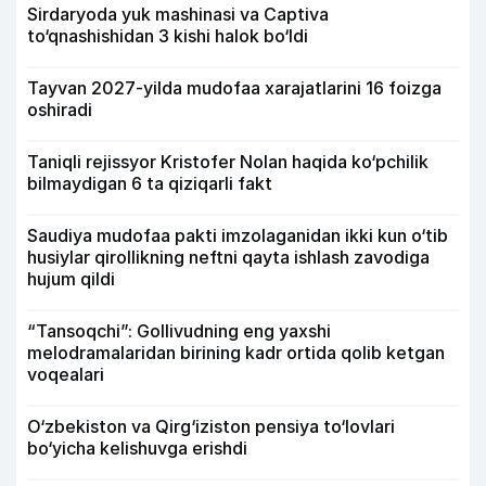
Sirdaryoda yuk mashinasi va Captiva
to‘qnashishidan 3 kishi halok bo‘ldi
Tayvan 2027-yilda mudofaa xarajatlarini 16 foizga
oshiradi
Taniqli rejissyor Kristofer Nolan haqida ko‘pchilik
bilmaydigan 6 ta qiziqarli fakt
Saudiya mudofaa pakti imzolaganidan ikki kun o‘tib
husiylar qirollikning neftni qayta ishlash zavodiga
hujum qildi
“Tansoqchi”: Gollivudning eng yaxshi
melodramalaridan birining kadr ortida qolib ketgan
voqealari
O‘zbekiston va Qirg‘iziston pensiya to‘lovlari
bo‘yicha kelishuvga erishdi