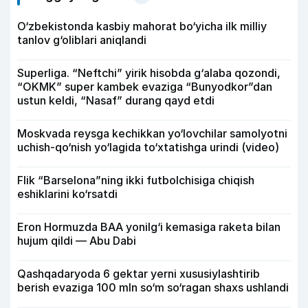
O‘zbekistonda kasbiy mahorat bo‘yicha ilk milliy
tanlov g‘oliblari aniqlandi
Superliga. “Neftchi” yirik hisobda g‘alaba qozondi,
“OKMK” super kambek evaziga “Bunyodkor”dan
ustun keldi, “Nasaf” durang qayd etdi
Moskvada reysga kechikkan yo‘lovchilar samolyotni
uchish-qo‘nish yo‘lagida to‘xtatishga urindi (video)
Flik “Barselona”ning ikki futbolchisiga chiqish
eshiklarini ko‘rsatdi
Eron Hormuzda BAA yonilg‘i kemasiga raketa bilan
hujum qildi — Abu Dabi
Qashqadaryoda 6 gektar yerni xususiylashtirib
berish evaziga 100 mln so‘m so‘ragan shaxs ushlandi