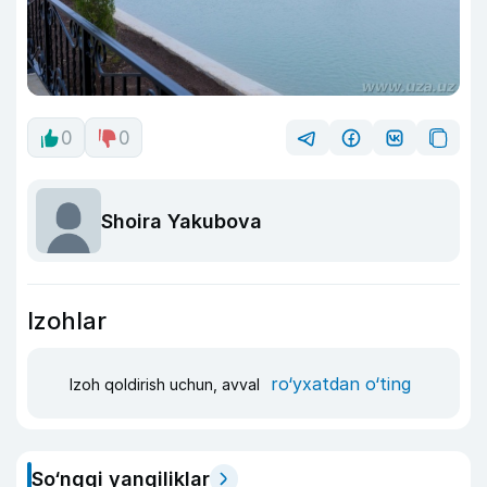
0
0
Shoira Yakubova
Izohlar
ro‘yxatdan o‘ting
Izoh qoldirish uchun, avval
So‘nggi yangiliklar