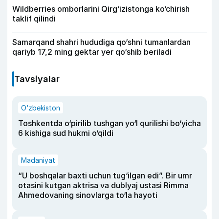
Wildberries omborlarini Qirg‘izistonga ko‘chirish
taklif qilindi
Samarqand shahri hududiga qo‘shni tumanlardan
qariyb 17,2 ming gektar yer qo‘shib beriladi
Tavsiyalar
O‘zbekiston
Toshkentda o‘pirilib tushgan yo‘l qurilishi bo‘yicha
6 kishiga sud hukmi o‘qildi
Madaniyat
“U boshqalar baxti uchun tug‘ilgan edi”. Bir umr
otasini kutgan aktrisa va dublyaj ustasi Rimma
Ahmedovaning sinovlarga to‘la hayoti