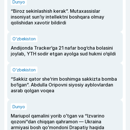
Dunyo
“Biroz sekinlashish kerak”. Mutaxassislar
insoniyat sun’iy intellektni boshqara olmay
qolishidan xavotir bildirdi
O‘zbekiston
Andijonda Tracker’ga 21 nafar bog‘cha bolasini
joylab, YTH sodir etgan ayolga sud hukmi o‘qildi
O‘zbekiston
“Sakkiz qator she’rim boshimga sakkizta bomba
bo‘lgan”. Abdulla Oripovni siyosiy ayblovlardan
asrab qolgan voqea
Dunyo
Mariupol qamalini yorib oʻtgan va “Izvarino
qozoni”dan chiqqan qahramon — Ukraina
armiyasi bosh qoʻmondoni Drapatiy haqida