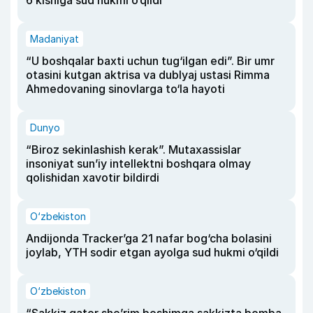
6 kishiga sud hukmi o‘qildi
Madaniyat
“U boshqalar baxti uchun tug‘ilgan edi”. Bir umr
otasini kutgan aktrisa va dublyaj ustasi Rimma
Ahmedovaning sinovlarga to‘la hayoti
Dunyo
“Biroz sekinlashish kerak”. Mutaxassislar
insoniyat sun’iy intellektni boshqara olmay
qolishidan xavotir bildirdi
O‘zbekiston
Andijonda Tracker’ga 21 nafar bog‘cha bolasini
joylab, YTH sodir etgan ayolga sud hukmi o‘qildi
O‘zbekiston