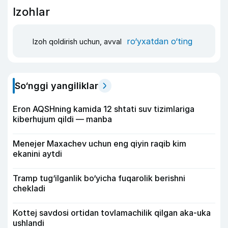
Izohlar
ro‘yxatdan o‘ting
Izoh qoldirish uchun, avval
So‘nggi yangiliklar
Eron AQSHning kamida 12 shtati suv tizimlariga
kiberhujum qildi — manba
Menejer Maxachev uchun eng qiyin raqib kim
ekanini aytdi
Tramp tug‘ilganlik bo‘yicha fuqarolik berishni
chekladi
Kottej savdosi ortidan tovlamachilik qilgan aka-uka
ushlandi