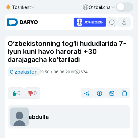
Toshkent
O‘zbekcha
O‘zbekistonning tog‘li hududlarida 7-
iyun kuni havo harorati +30
darajagacha ko‘tariladi
O‘zbekiston
19:50 / 06.06.2016
674
0
0
abdulla