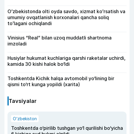
Oʻzbekistonda olti oyda savdo, xizmat koʻrsatish va
umumiy ovqatlanish korxonalari qancha soliq
toʻlagani ochiqlandi
Vinisius “Real” bilan uzoq muddatli shartnoma
imzoladi
Husiylar hukumat kuchlariga qarshi raketalar uchirdi,
kamida 30 kishi halok bo‘ldi
Toshkentda Kichik halqa avtomobil yo‘lining bir
qismi to‘rt kunga yopildi (xarita)
Tavsiyalar
O‘zbekiston
Toshkentda o‘pirilib tushgan yo‘l qurilishi bo‘yicha