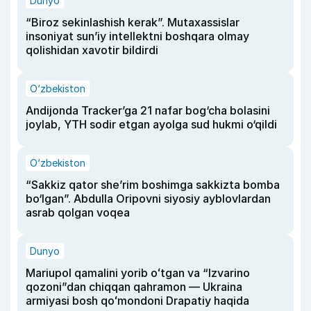
Dunyo
“Biroz sekinlashish kerak”. Mutaxassislar
insoniyat sun’iy intellektni boshqara olmay
qolishidan xavotir bildirdi
O‘zbekiston
Andijonda Tracker’ga 21 nafar bog‘cha bolasini
joylab, YTH sodir etgan ayolga sud hukmi o‘qildi
O‘zbekiston
“Sakkiz qator she’rim boshimga sakkizta bomba
bo‘lgan”. Abdulla Oripovni siyosiy ayblovlardan
asrab qolgan voqea
Dunyo
Mariupol qamalini yorib oʻtgan va “Izvarino
qozoni”dan chiqqan qahramon — Ukraina
armiyasi bosh qoʻmondoni Drapatiy haqida