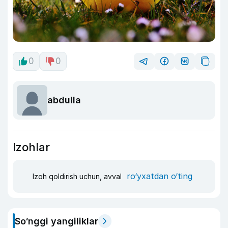
0
0
abdulla
Izohlar
ro‘yxatdan o‘ting
Izoh qoldirish uchun, avval
So‘nggi yangiliklar