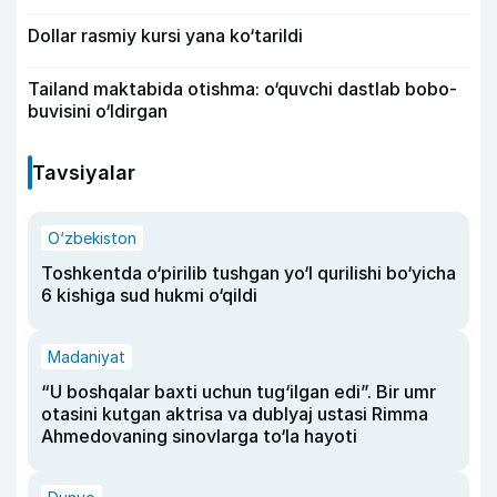
Dollar rasmiy kursi yana ko‘tarildi
Tailand maktabida otishma: o‘quvchi dastlab bobo-
buvisini o‘ldirgan
Tavsiyalar
O‘zbekiston
Toshkentda o‘pirilib tushgan yo‘l qurilishi bo‘yicha
6 kishiga sud hukmi o‘qildi
Madaniyat
“U boshqalar baxti uchun tug‘ilgan edi”. Bir umr
otasini kutgan aktrisa va dublyaj ustasi Rimma
Ahmedovaning sinovlarga to‘la hayoti