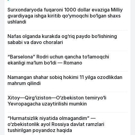
Surxondaryoda fuqaroni 1000 dollar evaziga Milliy
gvardiyaga ishga kiritib qo‘ymoqchi bo‘lgan shaxs
ushlandi
Nafas olganda kurakda og‘riq paydo bo‘lishining
sababi va davo choralari
“Barselona” Rodri uchun qancha to‘lamoqchi
ekanligi ma’lum bo‘ldi — Romano
Namangan shahar sobiq hokimi 11 yilga ozodlikdan
mahrum qilindi
Xitoy—Qirg‘iziston—O‘zbekiston temiryo‘li
Yevropagacha uzaytirilishi mumkin
“Hurmatsizlik niyatida olmagandim” —
o‘zbekistonlik ayol Rossiya davlat ramzlari
tushirilgan poyandoz haqida