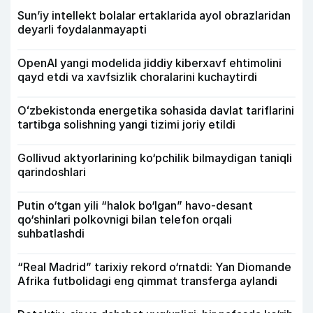
Sun’iy intellekt bolalar ertaklarida ayol obrazlaridan
deyarli foydalanmayapti
OpenAI yangi modelida jiddiy kiberxavf ehtimolini
qayd etdi va xavfsizlik choralarini kuchaytirdi
Oʻzbekistonda energetika sohasida davlat tariflarini
tartibga solishning yangi tizimi joriy etildi
Gollivud aktyorlarining ko‘pchilik bilmaydigan taniqli
qarindoshlari
Putin o‘tgan yili “halok bo‘lgan” havo-desant
qo‘shinlari polkovnigi bilan telefon orqali
suhbatlashdi
“Real Madrid” tarixiy rekord o‘rnatdi: Yan Diomande
Afrika futbolidagi eng qimmat transferga aylandi