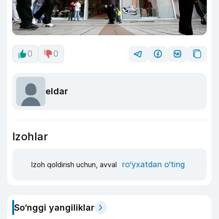
0
0
eldar
Izohlar
ro‘yxatdan o‘ting
Izoh qoldirish uchun, avval
So‘nggi yangiliklar