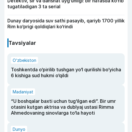
Detektiv, sir va dahshat uyg‘unligi: bir nafasda ko‘rib
tugatiladigan 3 ta serial
Dunay daryosida suv sathi pasayib, qariyb 1700 yillik
Rim ko‘prigi qoldiqlari ko‘rindi
Tavsiyalar
O‘zbekiston
Toshkentda o‘pirilib tushgan yo‘l qurilishi bo‘yicha
6 kishiga sud hukmi o‘qildi
Madaniyat
“U boshqalar baxti uchun tug‘ilgan edi”. Bir umr
otasini kutgan aktrisa va dublyaj ustasi Rimma
Ahmedovaning sinovlarga to‘la hayoti
Dunyo