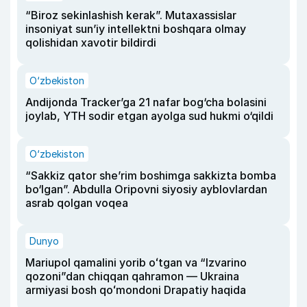
“Biroz sekinlashish kerak”. Mutaxassislar
insoniyat sun’iy intellektni boshqara olmay
qolishidan xavotir bildirdi
O‘zbekiston
Andijonda Tracker’ga 21 nafar bog‘cha bolasini
joylab, YTH sodir etgan ayolga sud hukmi o‘qildi
O‘zbekiston
“Sakkiz qator she’rim boshimga sakkizta bomba
bo‘lgan”. Abdulla Oripovni siyosiy ayblovlardan
asrab qolgan voqea
Dunyo
Mariupol qamalini yorib oʻtgan va “Izvarino
qozoni”dan chiqqan qahramon — Ukraina
armiyasi bosh qoʻmondoni Drapatiy haqida