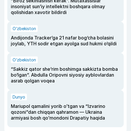
“Biroz sekinlashish kerak”. Mutaxassislar
insoniyat sun’iy intellektni boshqara olmay
qolishidan xavotir bildirdi
O‘zbekiston
Andijonda Tracker’ga 21 nafar bog‘cha bolasini
joylab, YTH sodir etgan ayolga sud hukmi o‘qildi
O‘zbekiston
“Sakkiz qator she’rim boshimga sakkizta bomba
bo‘lgan”. Abdulla Oripovni siyosiy ayblovlardan
asrab qolgan voqea
Dunyo
Mariupol qamalini yorib oʻtgan va “Izvarino
qozoni”dan chiqqan qahramon — Ukraina
armiyasi bosh qoʻmondoni Drapatiy haqida