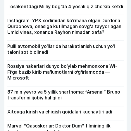
Toshkentdagi Milliy bog‘da 4 yoshli qiz cho‘kib ketdi
Instagram: YPX xodimidan ko‘rmana olgan Durdona
Qurbonova, onasiga kutilmagan sovg‘a tayyorlagan
Umid vines, xonanda Rayhon nimadan xafa?
Pulli avtomobil yo‘llarida harakatlanish uchun yo‘l
taloni sotib olinadi
Rossiya hakerlari dunyo bo‘ylab mehmonxona Wi-
Fi’ga buzib kirib ma’lumotlarni o‘g‘irlamoqda —
Microsoft
87 mln yevro va 5 yillik shartnoma: “Arsenal” Bruno
transferini ijobiy hal qildi
Xitoyga kirish va chiqish qoidalari kuchaytiriladi
Marvel “Qasoskorlar: Doktor Dum” filmining ilk