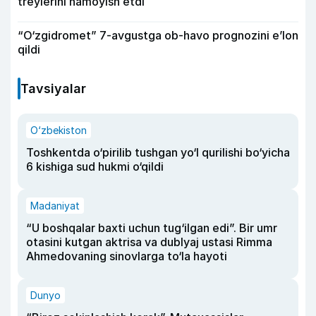
treylerini namoyish etdi
“O‘zgidromet” 7-avgustga ob-havo prognozini e’lon
qildi
Tavsiyalar
O‘zbekiston
Toshkentda o‘pirilib tushgan yo‘l qurilishi bo‘yicha
6 kishiga sud hukmi o‘qildi
Madaniyat
“U boshqalar baxti uchun tug‘ilgan edi”. Bir umr
otasini kutgan aktrisa va dublyaj ustasi Rimma
Ahmedovaning sinovlarga to‘la hayoti
Dunyo