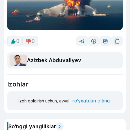
0
0
Azizbek Abduvaliyev
Izohlar
ro‘yxatdan o‘ting
Izoh qoldirish uchun, avval
So‘nggi yangiliklar