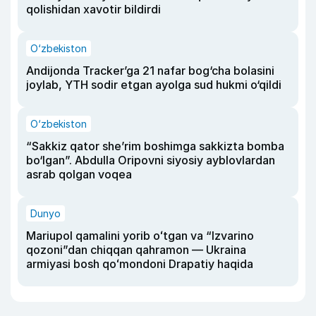
qolishidan xavotir bildirdi
O‘zbekiston
Andijonda Tracker’ga 21 nafar bog‘cha bolasini
joylab, YTH sodir etgan ayolga sud hukmi o‘qildi
O‘zbekiston
“Sakkiz qator she’rim boshimga sakkizta bomba
bo‘lgan”. Abdulla Oripovni siyosiy ayblovlardan
asrab qolgan voqea
Dunyo
Mariupol qamalini yorib oʻtgan va “Izvarino
qozoni”dan chiqqan qahramon — Ukraina
armiyasi bosh qoʻmondoni Drapatiy haqida