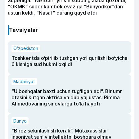
Superliga. “Neftchi” yirik hisobda g‘alaba qozondi,
“OKMK” super kambek evaziga “Bunyodkor”dan
ustun keldi, “Nasaf” durang qayd etdi
Tavsiyalar
O‘zbekiston
Toshkentda o‘pirilib tushgan yo‘l qurilishi bo‘yicha
6 kishiga sud hukmi o‘qildi
Madaniyat
“U boshqalar baxti uchun tug‘ilgan edi”. Bir umr
otasini kutgan aktrisa va dublyaj ustasi Rimma
Ahmedovaning sinovlarga to‘la hayoti
Dunyo
“Biroz sekinlashish kerak”. Mutaxassislar
insoniyat sun’iy intellektni boshqara olmay