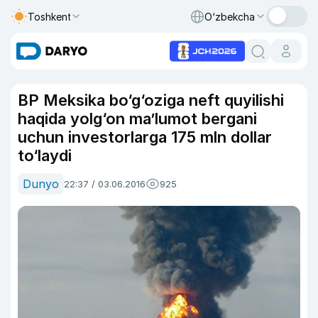
Toshkent
O‘zbekcha
BP Meksika bo‘g‘oziga neft quyilishi
haqida yolg‘on ma’lumot bergani
uchun investorlarga 175 mln dollar
to‘laydi
Dunyo
22:37 / 03.06.2016
925