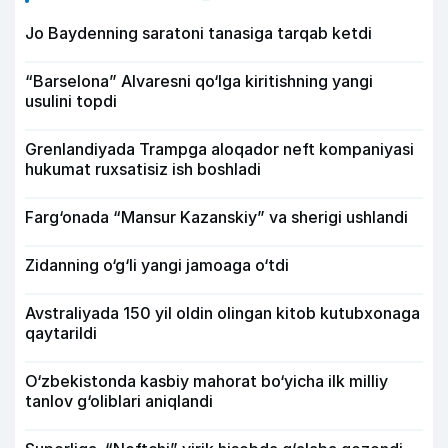
Jo Baydenning saratoni tanasiga tarqab ketdi
“Barselona” Alvaresni qo‘lga kiritishning yangi
usulini topdi
Grenlandiyada Trampga aloqador neft kompaniyasi
hukumat ruxsatisiz ish boshladi
Farg‘onada “Mansur Kazanskiy” va sherigi ushlandi
Zidanning o‘g‘li yangi jamoaga o‘tdi
Avstraliyada 150 yil oldin olingan kitob kutubxonaga
qaytarildi
O‘zbekistonda kasbiy mahorat bo‘yicha ilk milliy
tanlov g‘oliblari aniqlandi