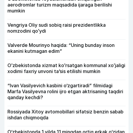
aerodromlar turizm maqsadida ijaraga berilishi
mumkin
Vengriya Oliy sudi sobiq raisi prezidentlikka
nomzodini qoʻydi
Valverde Mourinyo haqida: “Uning bunday inson
ekanini kutmagan edim”
Oʻzbekistonda xizmat koʻrsatgan kommunal xoʻjaligi
xodimi faxriy unvoni taʼsis etilishi mumkin
“Ivan Vasilyevich kasbini o‘zgartiradi” filmidagi
Marfa Vasilyevna rolini ijro etgan aktrisaning taqdiri
qanday kechdi?
Rossiyada Xitoy avtomobillari sifatsiz benzin sabab
ishdan chiqmoqda
O‘zbekistonda 1 yilda 11 mingdan ortiq erkak o‘zidan