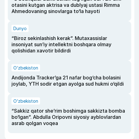
otasini kutgan aktrisa va dublyaj ustasi Rimma
Ahmedovaning sinovlarga to‘la hayoti
Dunyo
“Biroz sekinlashish kerak”. Mutaxassislar
insoniyat sun’iy intellektni boshqara olmay
qolishidan xavotir bildirdi
O‘zbekiston
Andijonda Tracker’ga 21 nafar bog‘cha bolasini
joylab, YTH sodir etgan ayolga sud hukmi o‘qildi
O‘zbekiston
“Sakkiz qator she’rim boshimga sakkizta bomba
bo‘lgan”. Abdulla Oripovni siyosiy ayblovlardan
asrab qolgan voqea