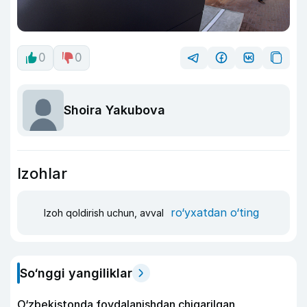
0
0
Shoira Yakubova
Izohlar
ro‘yxatdan o‘ting
Izoh qoldirish uchun, avval
So‘nggi yangiliklar
O‘zbekistonda foydalanishdan chiqarilgan