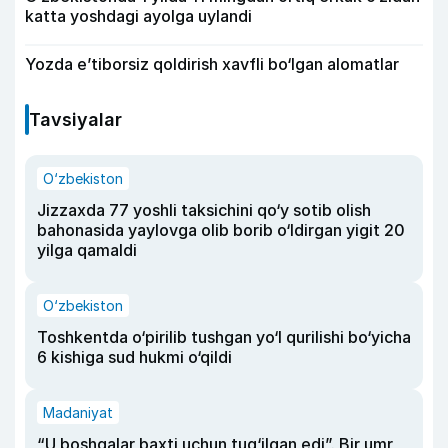
katta yoshdagi ayolga uylandi
Yozda e’tiborsiz qoldirish xavfli bo‘lgan alomatlar
Tavsiyalar
O‘zbekiston
Jizzaxda 77 yoshli taksichini qo‘y sotib olish
bahonasida yaylovga olib borib o‘ldirgan yigit 20
yilga qamaldi
O‘zbekiston
Toshkentda o‘pirilib tushgan yo‘l qurilishi bo‘yicha
6 kishiga sud hukmi o‘qildi
Madaniyat
“U boshqalar baxti uchun tug‘ilgan edi”. Bir umr