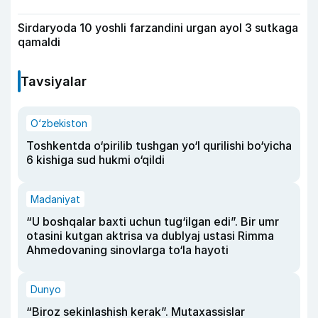
Sirdaryoda 10 yoshli farzandini urgan ayol 3 sutkaga
qamaldi
Tavsiyalar
O‘zbekiston
Toshkentda o‘pirilib tushgan yo‘l qurilishi bo‘yicha
6 kishiga sud hukmi o‘qildi
Madaniyat
“U boshqalar baxti uchun tug‘ilgan edi”. Bir umr
otasini kutgan aktrisa va dublyaj ustasi Rimma
Ahmedovaning sinovlarga to‘la hayoti
Dunyo
“Biroz sekinlashish kerak”. Mutaxassislar