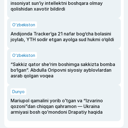
insoniyat sun’iy intellektni boshqara olmay
qolishidan xavotir bildirdi
O‘zbekiston
Andijonda Tracker’ga 21 nafar bog‘cha bolasini
joylab, YTH sodir etgan ayolga sud hukmi o‘qildi
O‘zbekiston
“Sakkiz qator she’rim boshimga sakkizta bomba
bo‘lgan”. Abdulla Oripovni siyosiy ayblovlardan
asrab qolgan voqea
Dunyo
Mariupol qamalini yorib oʻtgan va “Izvarino
qozoni”dan chiqqan qahramon — Ukraina
armiyasi bosh qoʻmondoni Drapatiy haqida