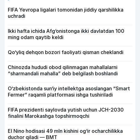
FIFA Yevropa ligalari tomonidan jiddiy qarshilikka
uchradi
Ikki hafta ichida Afg‘onistonga ikki davlatdan 100
ming odam qaytib keldi
Qo‘yliq dehqon bozori faoliyati qisman cheklandi
Chinozda hududi obod qilinmagan mahallalarni
“sharmandali mahalla” deb belgilash boshlandi
O‘zbekistonda sun‘iy intellektga asoslangan “Smart
Fermer” raqamli platformasi ishga tushiriladi
FIFA prezidenti saylovda yutish uchun JCH-2030
finalini Marokashga topshirmoqchi
El Nino hodisasi 49 mln kishini og‘ir ocharchilikka
duchor qiladi — BMT