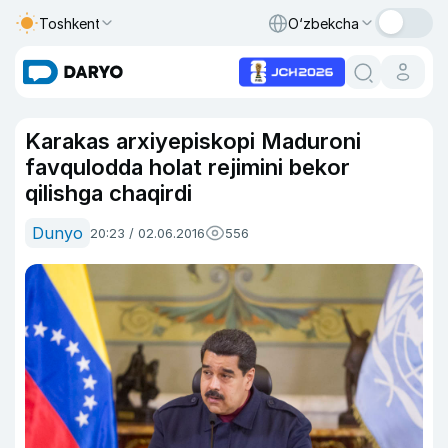
Toshkent
O‘zbekcha
Karakas arxiyepiskopi Maduroni
favqulodda holat rejimini bekor
qilishga chaqirdi
Dunyo
20:23 / 02.06.2016
556