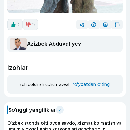
0
0
Azizbek Abduvaliyev
Izohlar
ro‘yxatdan o‘ting
Izoh qoldirish uchun, avval
So‘nggi yangiliklar
Oʻzbekistonda olti oyda savdo, xizmat koʻrsatish va
umumiy ovqatlanish korxonalari qancha soliq