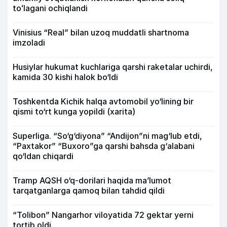
toʻlagani ochiqlandi
Vinisius “Real” bilan uzoq muddatli shartnoma
imzoladi
Husiylar hukumat kuchlariga qarshi raketalar uchirdi,
kamida 30 kishi halok bo‘ldi
Toshkentda Kichik halqa avtomobil yo‘lining bir
qismi to‘rt kunga yopildi (xarita)
Superliga. “So‘g‘diyona” “Andijon”ni mag‘lub etdi,
“Paxtakor” “Buxoro”ga qarshi bahsda g‘alabani
qo‘ldan chiqardi
Tramp AQSH o‘q-dorilari haqida ma’lumot
tarqatganlarga qamoq bilan tahdid qildi
“Tolibon” Nangarhor viloyatida 72 gektar yerni
tortib oldi