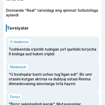
Diomande “Real” tarixidagi eng qimmat futbolchiga
aylandi
Tavsiyalar
O‘zbekiston
Toshkentda o‘pirilib tushgan yo‘l qurilishi bo‘yicha
6 kishiga sud hukmi o‘qildi
Madaniyat
“U boshqalar baxti uchun tug‘ilgan edi”. Bir umr
otasini kutgan aktrisa va dublyaj ustasi Rimma
Ahmedovaning sinovlarga to‘la hayoti
Dunyo
“Biroz sekinlashish kerak”. Mutaxassislar