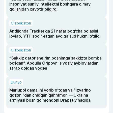
insoniyat sun’iy intellektni boshqara olmay
qolishidan xavotir bildirdi
O‘zbekiston
Andijonda Tracker’ga 21 nafar bog‘cha bolasini
joylab, YTH sodir etgan ayolga sud hukmi o‘qildi
O‘zbekiston
“Sakkiz qator she’rim boshimga sakkizta bomba
bo‘lgan”. Abdulla Oripovni siyosiy ayblovlardan
asrab qolgan voqea
Dunyo
Mariupol qamalini yorib oʻtgan va “Izvarino
qozoni”dan chiqqan qahramon — Ukraina
armiyasi bosh qoʻmondoni Drapatiy haqida