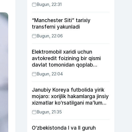
Bugun, 22:31
“Manchester Siti” tarixiy
transferni yakunladi
Bugun, 22:06
Elektromobil xaridi uchun
avtokredit foizining bir qismi
davlat tomonidan qoplab
berilishi mumkin
Bugun, 22:04
Janubiy Koreya futbolida yirik
mojaro: xorijlik hakamlarga jinsiy
xizmatlar ko‘rsatilgani ma’lum
qilindi
Bugun, 21:35
O‘zbekistonda I va II guruh