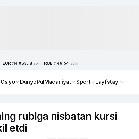
EUR :
RUB :
14 053,18
146,54
so'm
so'm
 Osiyo
Dunyo
Pul
Madaniyat
Sport
Layfstayl
ing rublga nisbatan kursi
il etdi