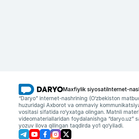
Maxfiylik siyosati
Internet-nas
“Daryo” internet-nashrining (O‘zbekiston matbuo
huzuridagi Axborot va ommaviy kommunikatsiyal
vositasi sifatida ro‘yxatga olingan. Matnli materi
videomateriallaridan foydalanishga “daryo.uz” sa
yozuv ilova qilingan taqdirda yo‘l qo‘yiladi.