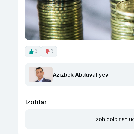
0
0
Azizbek Abduvaliyev
Izohlar
Izoh qoldirish 