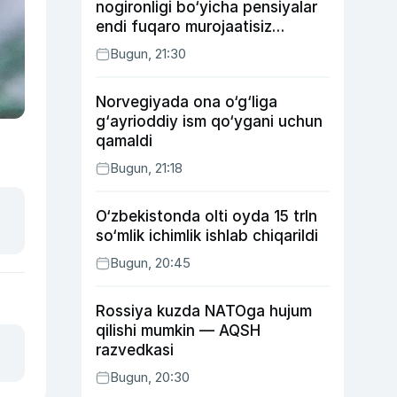
nogironligi bo‘yicha pensiyalar
endi fuqaro murojaatisiz
tayinlanishi mumkin
Bugun, 21:30
Norvegiyada ona o‘g‘liga
g‘ayrioddiy ism qo‘ygani uchun
qamaldi
Bugun, 21:18
O‘zbekistonda olti oyda 15 trln
so‘mlik ichimlik ishlab chiqarildi
Bugun, 20:45
Rossiya kuzda NATOga hujum
qilishi mumkin — AQSH
razvedkasi
Bugun, 20:30