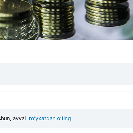
uchun, avval
ro‘yxatdan o‘ting