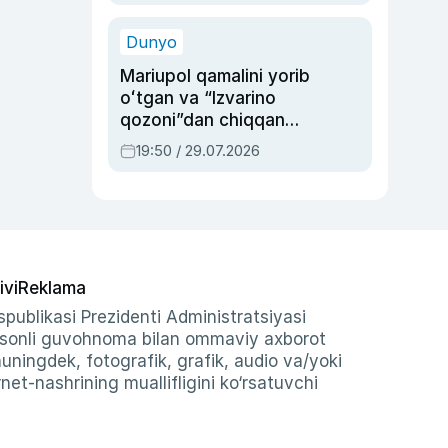
qolgan voqea
Dunyo
Mariupol qamalini yorib
oʻtgan va “Izvarino
qozoni”dan chiqqan
qahramon — Ukraina
19:50 / 29.07.2026
armiyasi bosh
qoʻmondoni Drapatiy
haqida
ivi
Reklama
publikasi Prezidenti Administratsiyasi
-sonli guvohnoma bilan ommaviy axborot
shuningdek, fotografik, grafik, audio va/yoki
et-nashrining muallifligini ko‘rsatuvchi