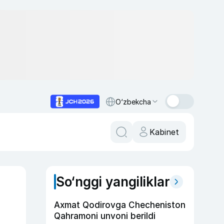
O‘zbekcha
Kabinet
So‘nggi yangiliklar
Axmat Qodirovga Checheniston
Qahramoni unvoni berildi