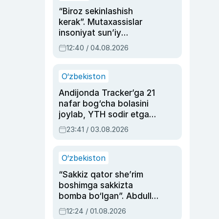
“Biroz sekinlashish
kerak”. Mutaxassislar
insoniyat sun’iy
intellektni boshqara
12:40 / 04.08.2026
olmay qolishidan xavotir
bildirdi
O‘zbekiston
Andijonda Tracker’ga 21
nafar bog‘cha bolasini
joylab, YTH sodir etgan
ayolga sud hukmi o‘qildi
23:41 / 03.08.2026
O‘zbekiston
“Sakkiz qator she’rim
boshimga sakkizta
bomba bo‘lgan”. Abdulla
Oripovni siyosiy
12:24 / 01.08.2026
ayblovlardan asrab