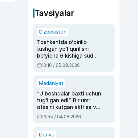
Tavsiyalar
O‘zbekiston
Toshkentda o‘pirilib
tushgan yo‘l qurilishi
bo‘yicha 6 kishiga sud
hukmi o‘qildi
10:10 / 05.08.2026
Madaniyat
“U boshqalar baxti uchun
tug‘ilgan edi”. Bir umr
otasini kutgan aktrisa va
dublyaj ustasi Rimma
13:55 / 04.08.2026
Ahmedovaning
sinovlarga to‘la hayoti
Dunyo