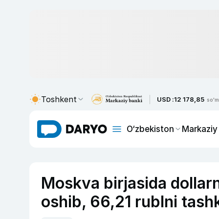
Toshkent
USD :
12 178,85
so'm
O‘zbekiston
Markaziy
Moskva birjasida dollarn
oshib, 66,21 rublni tashk