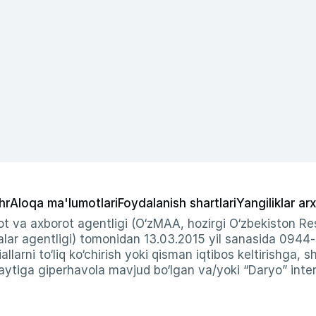
hr
Aloqa ma'lumotlari
Foydalanish shartlari
Yangiliklar arx
t va axborot agentligi (O‘zMAA, hozirgi O‘zbekiston Res
ar agentligi) tomonidan 13.03.2015 yil sanasida 0944
allarni to‘liq ko‘chirish yoki qisman iqtibos keltirishga, 
ytiga giperhavola mavjud bo‘lgan va/yoki “Daryo” intern