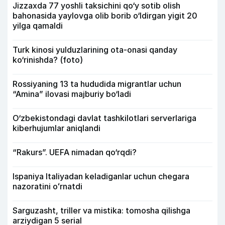
Jizzaxda 77 yoshli taksichini qo‘y sotib olish
bahonasida yaylovga olib borib o‘ldirgan yigit 20
yilga qamaldi
Turk kinosi yulduzlarining ota-onasi qanday
ko‘rinishda? (foto)
Rossiyaning 13 ta hududida migrantlar uchun
“Amina” ilovasi majburiy bo‘ladi
O‘zbekistondagi davlat tashkilotlari serverlariga
kiberhujumlar aniqlandi
“Rakurs”. UEFA nimadan qo‘rqdi?
Ispaniya Italiyadan keladiganlar uchun chegara
nazoratini oʻrnatdi
Sarguzasht, triller va mistika: tomosha qilishga
arziydigan 5 serial