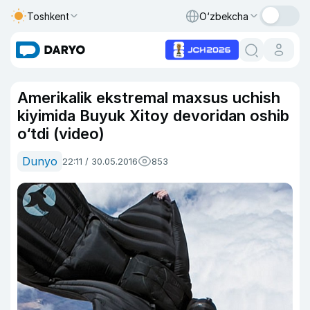
Toshkent
O‘zbekcha
Amerikalik ekstremal maxsus uchish
kiyimida Buyuk Xitoy devoridan oshib
o‘tdi (video)
Dunyo
22:11 / 30.05.2016
853