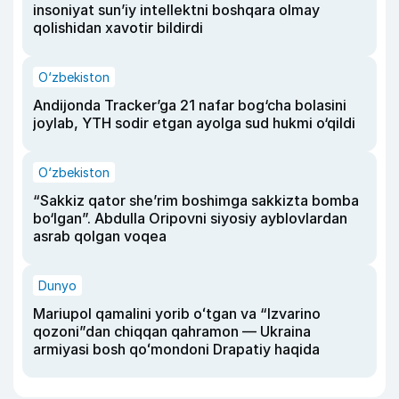
insoniyat sun’iy intellektni boshqara olmay
qolishidan xavotir bildirdi
O‘zbekiston
Andijonda Tracker’ga 21 nafar bog‘cha bolasini
joylab, YTH sodir etgan ayolga sud hukmi o‘qildi
O‘zbekiston
“Sakkiz qator she’rim boshimga sakkizta bomba
bo‘lgan”. Abdulla Oripovni siyosiy ayblovlardan
asrab qolgan voqea
Dunyo
Mariupol qamalini yorib oʻtgan va “Izvarino
qozoni”dan chiqqan qahramon — Ukraina
armiyasi bosh qoʻmondoni Drapatiy haqida