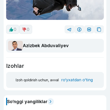
0
0
Azizbek Abduvaliyev
Izohlar
ro‘yxatdan o‘ting
Izoh qoldirish uchun, avval
So‘nggi yangiliklar