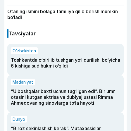
Otaning ismini bolaga familiya qilib berish mumkin
bo‘ladi
Tavsiyalar
O‘zbekiston
Toshkentda o‘pirilib tushgan yo‘l qurilishi bo‘yicha
6 kishiga sud hukmi o‘qildi
Madaniyat
“U boshqalar baxti uchun tug‘ilgan edi”. Bir umr
otasini kutgan aktrisa va dublyaj ustasi Rimma
Ahmedovaning sinovlarga to‘la hayoti
Dunyo
“Biroz sekinlashish kerak”. Mutaxassislar