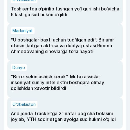
Toshkentda o‘pirilib tushgan yo‘l qurilishi bo‘yicha
6 kishiga sud hukmi o‘qildi
Madaniyat
“U boshqalar baxti uchun tug‘ilgan edi”. Bir umr
otasini kutgan aktrisa va dublyaj ustasi Rimma
Ahmedovaning sinovlarga to‘la hayoti
Dunyo
“Biroz sekinlashish kerak”. Mutaxassislar
insoniyat sun’iy intellektni boshqara olmay
qolishidan xavotir bildirdi
O‘zbekiston
Andijonda Tracker’ga 21 nafar bog‘cha bolasini
joylab, YTH sodir etgan ayolga sud hukmi o‘qildi