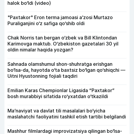
halok bo‘ldi (video)
"Paxtakor" Eron terma jamoasi a’zosi Murtazo
Puraliganjini o‘z safiga qo‘shib oldi
Chak Norris tan bergan o‘zbek va Bill Klintondan
Karimovga maktub. O‘zbekiston gazetalari 30 yil
oldin nimalar haqida yozgan?
Sahnada olamshumul shon-shuhratga erishgan
bo‘lsa-da, hayotda o‘ta baxtsiz bo‘lgan qo‘shiqchi —
Uitni Hyustonning fojiali taqdiri
Emilian Karas Chempionlar Ligasida “Paxtakor”
bosh murabbiyi sifatida ro‘yxatdan o‘tkazildi
Ma’naviyat va davlat tili masalalari bo‘yicha
maslahatchi faoliyatini tashkil etish tartibi belgilandi
Mashhur filmlardagi improvizatsiya qilingan bo‘lsa-