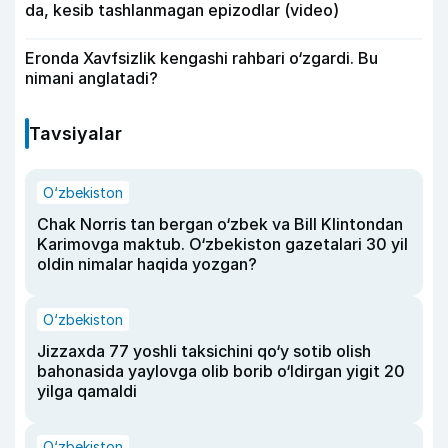
da, kesib tashlanmagan epizodlar (video)
Eronda Xavfsizlik kengashi rahbari o‘zgardi. Bu
nimani anglatadi?
Tavsiyalar
O‘zbekiston
Chak Norris tan bergan o‘zbek va Bill Klintondan
Karimovga maktub. O‘zbekiston gazetalari 30 yil
oldin nimalar haqida yozgan?
O‘zbekiston
Jizzaxda 77 yoshli taksichini qo‘y sotib olish
bahonasida yaylovga olib borib o‘ldirgan yigit 20
yilga qamaldi
O‘zbekiston