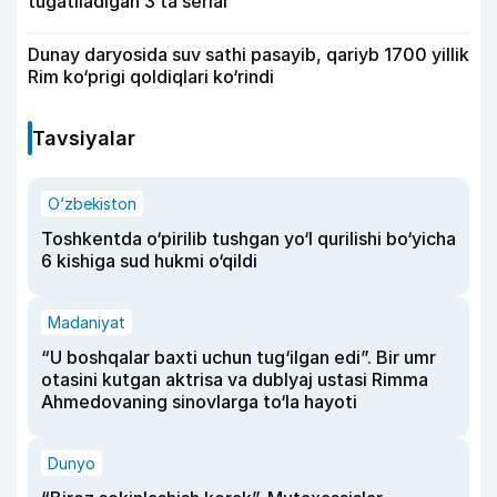
tugatiladigan 3 ta serial
Dunay daryosida suv sathi pasayib, qariyb 1700 yillik
Rim ko‘prigi qoldiqlari ko‘rindi
Tavsiyalar
O‘zbekiston
Toshkentda o‘pirilib tushgan yo‘l qurilishi bo‘yicha
6 kishiga sud hukmi o‘qildi
Madaniyat
“U boshqalar baxti uchun tug‘ilgan edi”. Bir umr
otasini kutgan aktrisa va dublyaj ustasi Rimma
Ahmedovaning sinovlarga to‘la hayoti
Dunyo