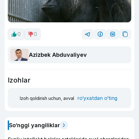
0
0
Azizbek Abduvaliyev
Izohlar
ro‘yxatdan o‘ting
Izoh qoldirish uchun, avval
So‘nggi yangiliklar