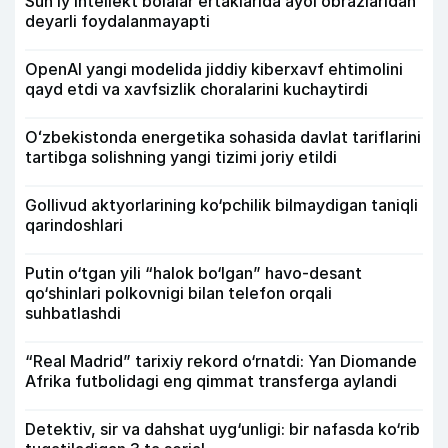
Sun’iy intellekt bolalar ertaklarida ayol obrazlaridan
deyarli foydalanmayapti
OpenAI yangi modelida jiddiy kiberxavf ehtimolini
qayd etdi va xavfsizlik choralarini kuchaytirdi
Oʻzbekistonda energetika sohasida davlat tariflarini
tartibga solishning yangi tizimi joriy etildi
Gollivud aktyorlarining ko‘pchilik bilmaydigan taniqli
qarindoshlari
Putin o‘tgan yili “halok bo‘lgan” havo-desant
qo‘shinlari polkovnigi bilan telefon orqali
suhbatlashdi
“Real Madrid” tarixiy rekord o‘rnatdi: Yan Diomande
Afrika futbolidagi eng qimmat transferga aylandi
Detektiv, sir va dahshat uyg‘unligi: bir nafasda ko‘rib