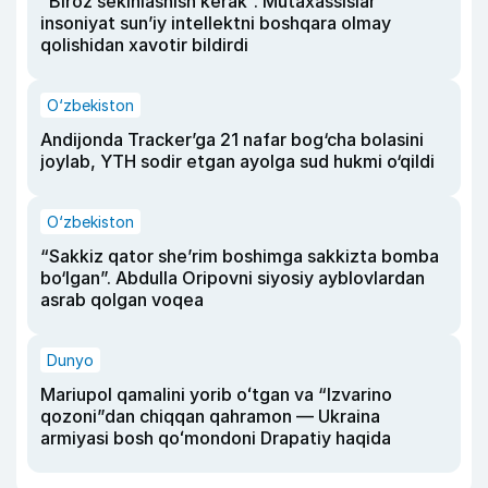
“Biroz sekinlashish kerak”. Mutaxassislar
insoniyat sun’iy intellektni boshqara olmay
qolishidan xavotir bildirdi
O‘zbekiston
Andijonda Tracker’ga 21 nafar bog‘cha bolasini
joylab, YTH sodir etgan ayolga sud hukmi o‘qildi
O‘zbekiston
“Sakkiz qator she’rim boshimga sakkizta bomba
bo‘lgan”. Abdulla Oripovni siyosiy ayblovlardan
asrab qolgan voqea
Dunyo
Mariupol qamalini yorib oʻtgan va “Izvarino
qozoni”dan chiqqan qahramon — Ukraina
armiyasi bosh qoʻmondoni Drapatiy haqida