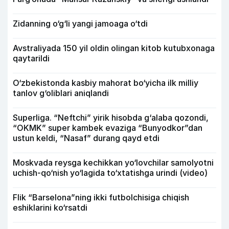
Zidanning o‘g‘li yangi jamoaga o‘tdi
Avstraliyada 150 yil oldin olingan kitob kutubxonaga
qaytarildi
O‘zbekistonda kasbiy mahorat bo‘yicha ilk milliy
tanlov g‘oliblari aniqlandi
Superliga. “Neftchi” yirik hisobda g‘alaba qozondi,
“OKMK” super kambek evaziga “Bunyodkor”dan
ustun keldi, “Nasaf” durang qayd etdi
Moskvada reysga kechikkan yo‘lovchilar samolyotni
uchish-qo‘nish yo‘lagida to‘xtatishga urindi (video)
Flik “Barselona”ning ikki futbolchisiga chiqish
eshiklarini ko‘rsatdi