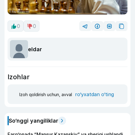
0
0
eldar
Izohlar
ro‘yxatdan o‘ting
Izoh qoldirish uchun, avval
So‘nggi yangiliklar
Farg‘onada “Mansur Kazanskiy” va sherigi ushlandi