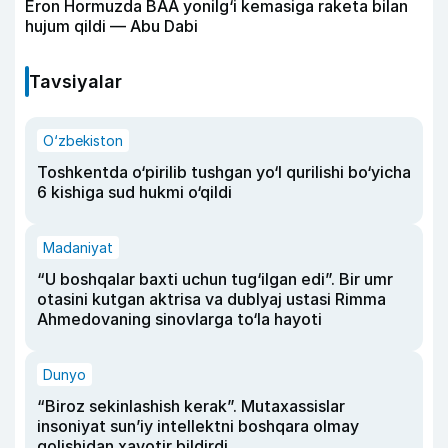
Eron Hormuzda BAA yonilg‘i kemasiga raketa bilan
hujum qildi — Abu Dabi
Tavsiyalar
O‘zbekiston
Toshkentda o‘pirilib tushgan yo‘l qurilishi bo‘yicha
6 kishiga sud hukmi o‘qildi
Madaniyat
“U boshqalar baxti uchun tug‘ilgan edi”. Bir umr
otasini kutgan aktrisa va dublyaj ustasi Rimma
Ahmedovaning sinovlarga to‘la hayoti
Dunyo
“Biroz sekinlashish kerak”. Mutaxassislar
insoniyat sun’iy intellektni boshqara olmay
qolishidan xavotir bildirdi