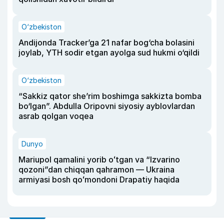
O‘zbekiston
Andijonda Tracker’ga 21 nafar bog‘cha bolasini
joylab, YTH sodir etgan ayolga sud hukmi o‘qildi
O‘zbekiston
“Sakkiz qator she’rim boshimga sakkizta bomba
bo‘lgan”. Abdulla Oripovni siyosiy ayblovlardan
asrab qolgan voqea
Dunyo
Mariupol qamalini yorib oʻtgan va “Izvarino
qozoni”dan chiqqan qahramon — Ukraina
armiyasi bosh qoʻmondoni Drapatiy haqida