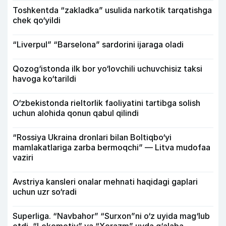
Toshkentda “zakladka” usulida narkotik tarqatishga
chek qo‘yildi
“Liverpul” “Barselona” sardorini ijaraga oladi
Qozog‘istonda ilk bor yo‘lovchili uchuvchisiz taksi
havoga ko‘tarildi
O‘zbekistonda rieltorlik faoliyatini tartibga solish
uchun alohida qonun qabul qilindi
“Rossiya Ukraina dronlari bilan Boltiqbo‘yi
mamlakatlariga zarba bermoqchi” — Litva mudofaa
vaziri
Avstriya kansleri onalar mehnati haqidagi gaplari
uchun uzr so‘radi
Superliga. “Navbahor” “Surxon”ni o‘z uyida mag‘lub
etdi, “Lokomotiv” va “Xorazm” uyda g‘alaba