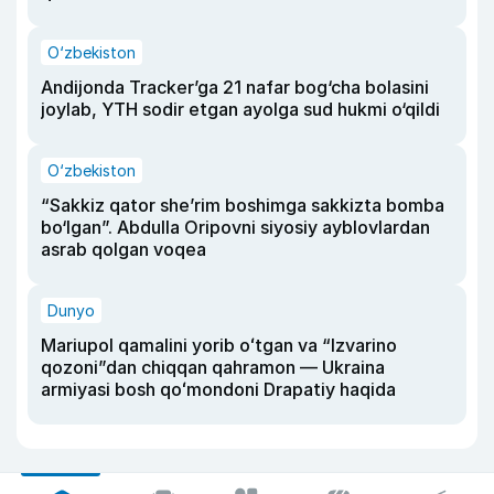
O‘zbekiston
Andijonda Tracker’ga 21 nafar bog‘cha bolasini
joylab, YTH sodir etgan ayolga sud hukmi o‘qildi
O‘zbekiston
“Sakkiz qator she’rim boshimga sakkizta bomba
bo‘lgan”. Abdulla Oripovni siyosiy ayblovlardan
asrab qolgan voqea
Dunyo
Mariupol qamalini yorib oʻtgan va “Izvarino
qozoni”dan chiqqan qahramon — Ukraina
armiyasi bosh qoʻmondoni Drapatiy haqida