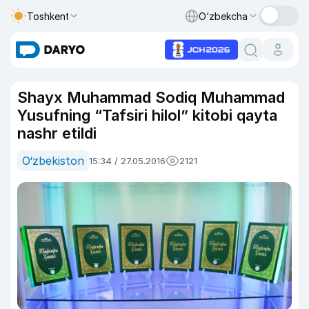
Toshkent
O‘zbekcha
Shayx Muhammad Sodiq Muhammad
Yusufning “Tafsiri hilol” kitobi qayta
nashr etildi
O‘zbekiston
15:34 / 27.05.2016
2121