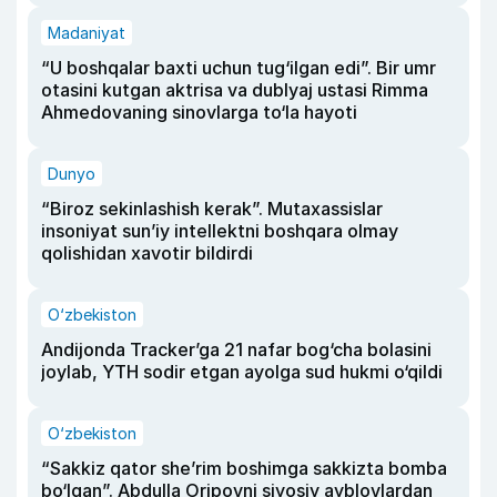
Madaniyat
“U boshqalar baxti uchun tug‘ilgan edi”. Bir umr
otasini kutgan aktrisa va dublyaj ustasi Rimma
Ahmedovaning sinovlarga to‘la hayoti
Dunyo
“Biroz sekinlashish kerak”. Mutaxassislar
insoniyat sun’iy intellektni boshqara olmay
qolishidan xavotir bildirdi
O‘zbekiston
Andijonda Tracker’ga 21 nafar bog‘cha bolasini
joylab, YTH sodir etgan ayolga sud hukmi o‘qildi
O‘zbekiston
“Sakkiz qator she’rim boshimga sakkizta bomba
bo‘lgan”. Abdulla Oripovni siyosiy ayblovlardan