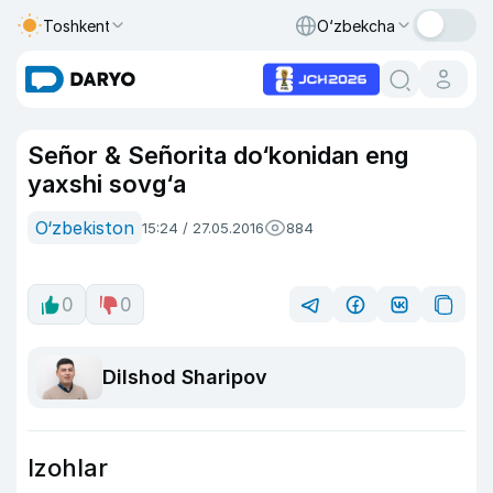
Toshkent
O‘zbekcha
Señor & Señorita do‘konidan eng
yaxshi sovg‘a
O‘zbekiston
15:24 / 27.05.2016
884
0
0
Dilshod Sharipov
Izohlar