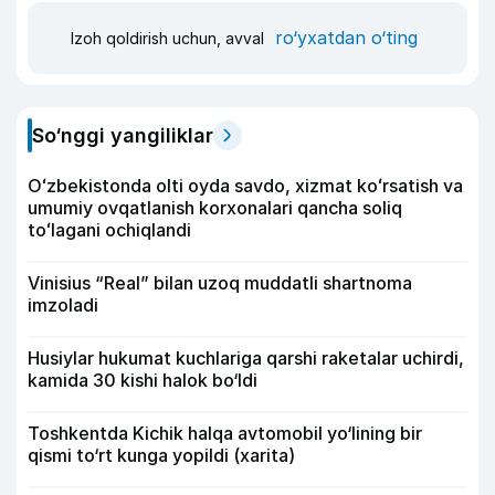
ro‘yxatdan o‘ting
Izoh qoldirish uchun, avval
So‘nggi yangiliklar
Oʻzbekistonda olti oyda savdo, xizmat koʻrsatish va
umumiy ovqatlanish korxonalari qancha soliq
toʻlagani ochiqlandi
Vinisius “Real” bilan uzoq muddatli shartnoma
imzoladi
Husiylar hukumat kuchlariga qarshi raketalar uchirdi,
kamida 30 kishi halok bo‘ldi
Toshkentda Kichik halqa avtomobil yo‘lining bir
qismi to‘rt kunga yopildi (xarita)