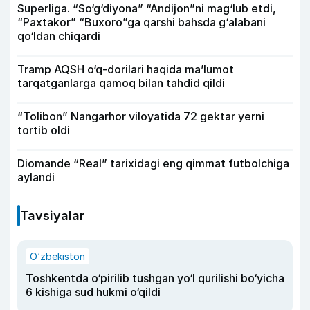
Superliga. “So‘g‘diyona” “Andijon”ni mag‘lub etdi,
“Paxtakor” “Buxoro”ga qarshi bahsda g‘alabani
qo‘ldan chiqardi
Tramp AQSH o‘q-dorilari haqida ma’lumot
tarqatganlarga qamoq bilan tahdid qildi
“Tolibon” Nangarhor viloyatida 72 gektar yerni
tortib oldi
Diomande “Real” tarixidagi eng qimmat futbolchiga
aylandi
Tavsiyalar
O‘zbekiston
Toshkentda o‘pirilib tushgan yo‘l qurilishi bo‘yicha
6 kishiga sud hukmi o‘qildi