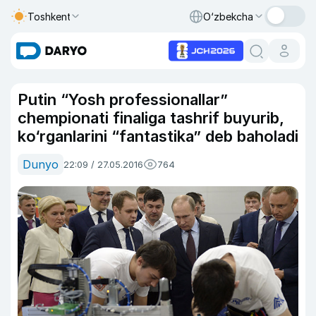
Toshkent
O‘zbekcha
Putin “Yosh professionallar”
chempionati finaliga tashrif buyurib,
ko‘rganlarini “fantastika” deb baholadi
Dunyo
22:09 / 27.05.2016
764