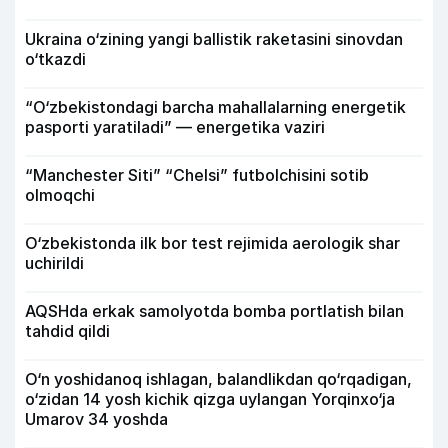
Ukraina o‘zining yangi ballistik raketasini sinovdan
o‘tkazdi
“O‘zbekistondagi barcha mahallalarning energetik
pasporti yaratiladi” — energetika vaziri
“Manchester Siti” “Chelsi” futbolchisini sotib
olmoqchi
O‘zbekistonda ilk bor test rejimida aerologik shar
uchirildi
AQSHda erkak samolyotda bomba portlatish bilan
tahdid qildi
O‘n yoshidanoq ishlagan, balandlikdan qo‘rqadigan,
o‘zidan 14 yosh kichik qizga uylangan Yorqinxo‘ja
Umarov 34 yoshda