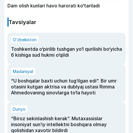
Dam olish kunlari havo harorati ko‘tariladi
Tavsiyalar
O‘zbekiston
Toshkentda o‘pirilib tushgan yo‘l qurilishi bo‘yicha
6 kishiga sud hukmi o‘qildi
Madaniyat
“U boshqalar baxti uchun tug‘ilgan edi”. Bir umr
otasini kutgan aktrisa va dublyaj ustasi Rimma
Ahmedovaning sinovlarga to‘la hayoti
Dunyo
“Biroz sekinlashish kerak”. Mutaxassislar
insoniyat sun’iy intellektni boshqara olmay
qolishidan xavotir bildirdi