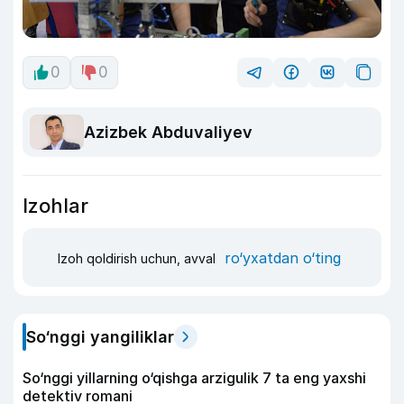
0
0
Azizbek Abduvaliyev
Izohlar
ro‘yxatdan o‘ting
Izoh qoldirish uchun, avval
So‘nggi yangiliklar
So‘nggi yillarning o‘qishga arzigulik 7 ta eng yaxshi
detektiv romani