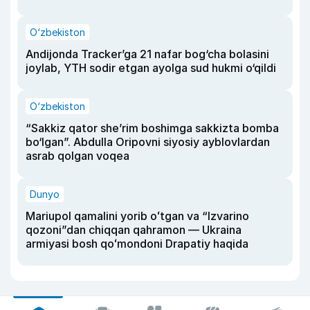
O‘zbekiston
Andijonda Tracker’ga 21 nafar bog‘cha bolasini
joylab, YTH sodir etgan ayolga sud hukmi o‘qildi
O‘zbekiston
“Sakkiz qator she’rim boshimga sakkizta bomba
bo‘lgan”. Abdulla Oripovni siyosiy ayblovlardan
asrab qolgan voqea
Dunyo
Mariupol qamalini yorib oʻtgan va “Izvarino
qozoni”dan chiqqan qahramon — Ukraina
armiyasi bosh qoʻmondoni Drapatiy haqida