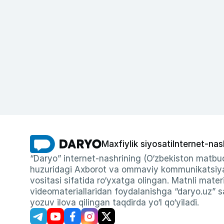
Maxfiylik siyosati
Internet-nas
“Daryo” internet-nashrining (O‘zbekiston matbuo
huzuridagi Axborot va ommaviy kommunikatsiyal
vositasi sifatida ro‘yxatga olingan. Matnli materi
videomateriallaridan foydalanishga “daryo.uz” sa
yozuv ilova qilingan taqdirda yo‘l qo‘yiladi.