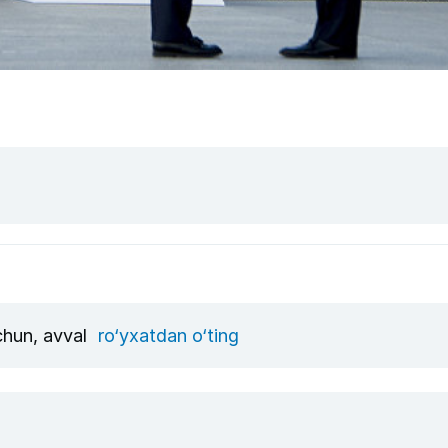
uchun, avval
ro‘yxatdan o‘ting