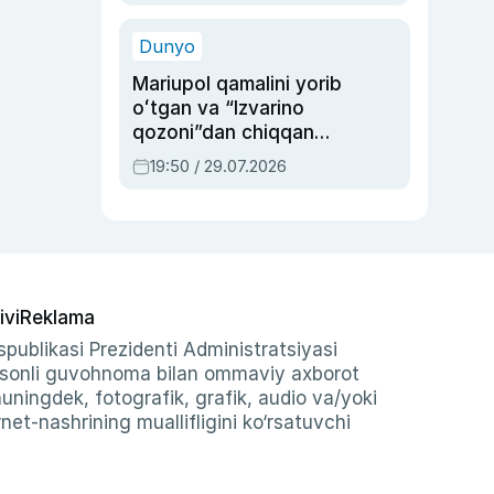
qolgan voqea
Dunyo
Mariupol qamalini yorib
oʻtgan va “Izvarino
qozoni”dan chiqqan
qahramon — Ukraina
19:50 / 29.07.2026
armiyasi bosh
qoʻmondoni Drapatiy
haqida
ivi
Reklama
publikasi Prezidenti Administratsiyasi
-sonli guvohnoma bilan ommaviy axborot
shuningdek, fotografik, grafik, audio va/yoki
et-nashrining muallifligini ko‘rsatuvchi