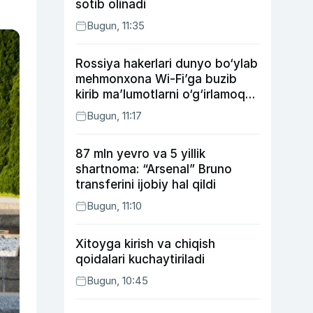
sotib olinadi
Bugun, 11:35
Rossiya hakerlari dunyo bo‘ylab
mehmonxona Wi-Fi’ga buzib
kirib ma’lumotlarni o‘g‘irlamoqda
— Microsoft
Bugun, 11:17
87 mln yevro va 5 yillik
shartnoma: “Arsenal” Bruno
transferini ijobiy hal qildi
Bugun, 11:10
Xitoyga kirish va chiqish
qoidalari kuchaytiriladi
Bugun, 10:45