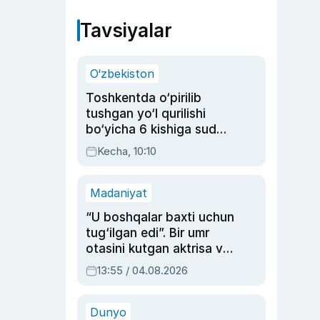
Tavsiyalar
O‘zbekiston
Toshkentda o‘pirilib
tushgan yo‘l qurilishi
bo‘yicha 6 kishiga sud
hukmi o‘qildi
Kecha, 10:10
Madaniyat
“U boshqalar baxti uchun
tug‘ilgan edi”. Bir umr
otasini kutgan aktrisa va
dublyaj ustasi Rimma
13:55 / 04.08.2026
Ahmedovaning
sinovlarga to‘la hayoti
Dunyo