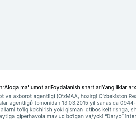
hr
Aloqa ma'lumotlari
Foydalanish shartlari
Yangiliklar arx
t va axborot agentligi (O‘zMAA, hozirgi O‘zbekiston Res
ar agentligi) tomonidan 13.03.2015 yil sanasida 0944
allarni to‘liq ko‘chirish yoki qisman iqtibos keltirishga, 
ytiga giperhavola mavjud bo‘lgan va/yoki “Daryo” intern