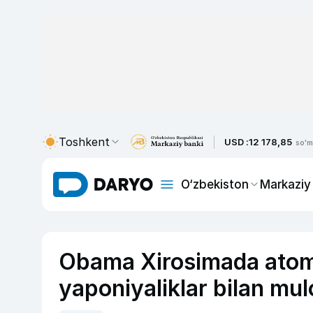
Toshkent
USD :
12 178,85
so'm
O‘zbekiston
Markaziy
Obama Xirosimada atom
yaponiyaliklar bilan mul