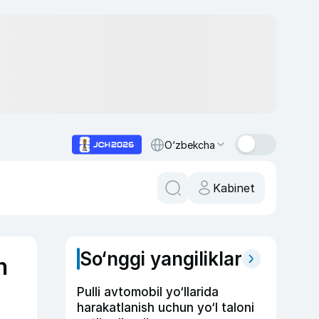
O‘zbekcha
Kabinet
So‘nggi yangiliklar
n
Pulli avtomobil yo‘llarida
harakatlanish uchun yo‘l taloni