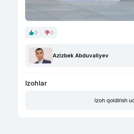
0
0
Azizbek Abduvaliyev
Izohlar
Izoh qoldirish 