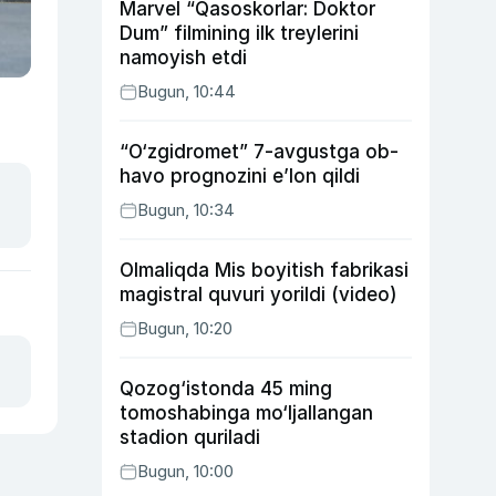
Marvel “Qasoskorlar: Doktor
Dum” filmining ilk treylerini
namoyish etdi
Bugun, 10:44
“O‘zgidromet” 7-avgustga ob-
havo prognozini e’lon qildi
Bugun, 10:34
Olmaliqda Mis boyitish fabrikasi
magistral quvuri yorildi (video)
Bugun, 10:20
Qozog‘istonda 45 ming
tomoshabinga mo‘ljallangan
stadion quriladi
Bugun, 10:00