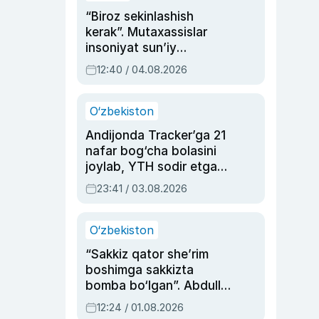
“Biroz sekinlashish
kerak”. Mutaxassislar
insoniyat sun’iy
intellektni boshqara
12:40 / 04.08.2026
olmay qolishidan xavotir
bildirdi
O‘zbekiston
Andijonda Tracker’ga 21
nafar bog‘cha bolasini
joylab, YTH sodir etgan
ayolga sud hukmi o‘qildi
23:41 / 03.08.2026
O‘zbekiston
“Sakkiz qator she’rim
boshimga sakkizta
bomba bo‘lgan”. Abdulla
Oripovni siyosiy
12:24 / 01.08.2026
ayblovlardan asrab