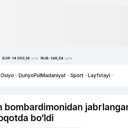
EUR :
RUB :
14 053,18
146,54
so'm
so'm
 Osiyo
Dunyo
Pul
Madaniyat
Sport
Layfstayl
 bombardimonidan jabrlanga
oqotda bo‘ldi