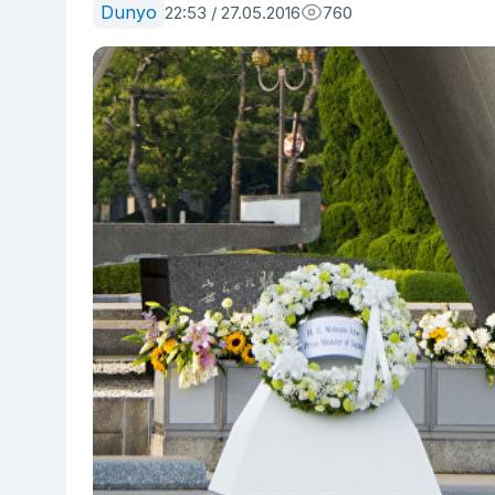
Dunyo
22:53 / 27.05.2016
760