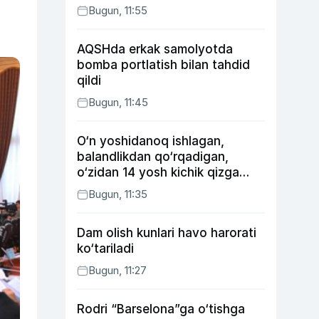
Bugun, 11:55
AQSHda erkak samolyotda
bomba portlatish bilan tahdid
qildi
Bugun, 11:45
O‘n yoshidanoq ishlagan,
balandlikdan qo‘rqadigan,
o‘zidan 14 yosh kichik qizga
uylangan Yorqinxo‘ja Umarov
Bugun, 11:35
34 yoshda
Dam olish kunlari havo harorati
ko‘tariladi
Bugun, 11:27
Rodri “Barselona”ga o‘tishga