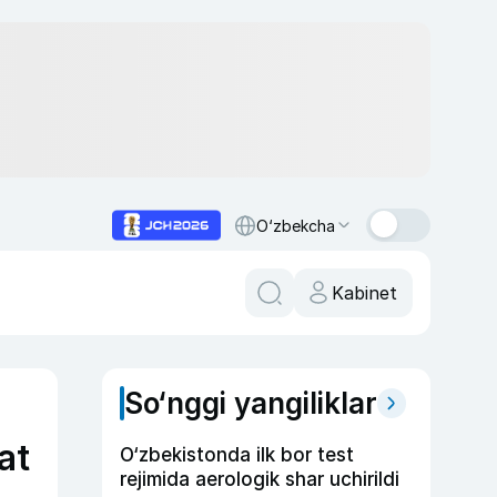
O‘zbekcha
Kabinet
So‘nggi yangiliklar
at
O‘zbekistonda ilk bor test
rejimida aerologik shar uchirildi