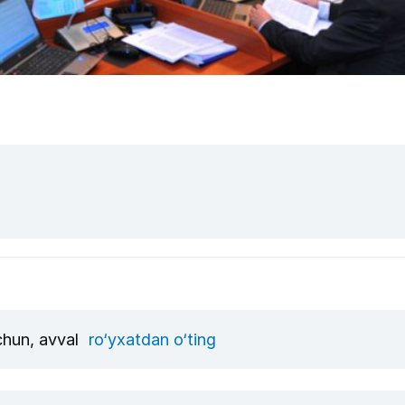
uchun, avval
ro‘yxatdan o‘ting