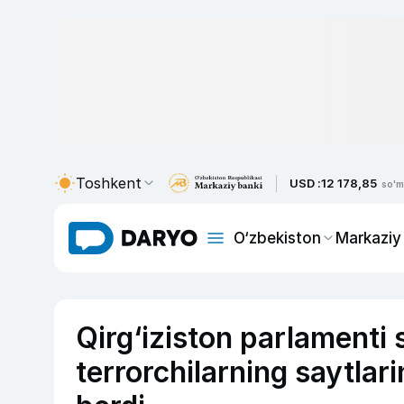
Toshkent
USD :
12 178,85
so'm
O‘zbekiston
Markaziy
Qirg‘iziston parlamenti 
terrorchilarning saytlari