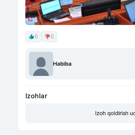
0
0
Habiba
Izohlar
Izoh qoldirish 