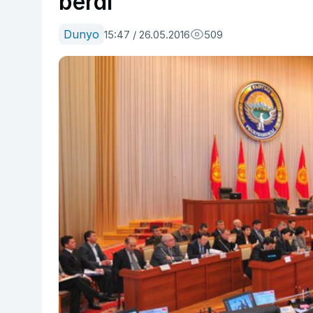
berdi
Dunyo
15:47 / 26.05.2016
509