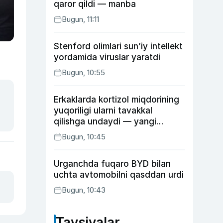
qaror qildi — manba
Bugun, 11:11
Stenford olimlari sun’iy intellekt
yordamida viruslar yaratdi
Bugun, 10:55
Erkaklarda kortizol miqdorining
yuqoriligi ularni tavakkal
qilishga undaydi — yangi
tadqiqot
Bugun, 10:45
Urganchda fuqaro BYD bilan
uchta avtomobilni qasddan urdi
Bugun, 10:43
Tavsiyalar