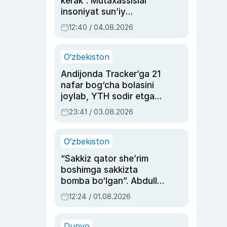
kerak”. Mutaxassislar
insoniyat sun’iy
intellektni boshqara
12:40 / 04.08.2026
olmay qolishidan xavotir
bildirdi
O‘zbekiston
Andijonda Tracker’ga 21
nafar bog‘cha bolasini
joylab, YTH sodir etgan
ayolga sud hukmi o‘qildi
23:41 / 03.08.2026
O‘zbekiston
“Sakkiz qator she’rim
boshimga sakkizta
bomba bo‘lgan”. Abdulla
Oripovni siyosiy
12:24 / 01.08.2026
ayblovlardan asrab
qolgan voqea
Dunyo