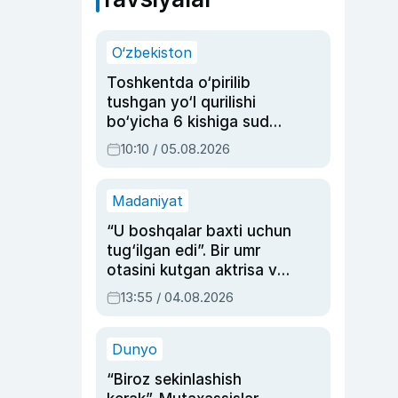
O‘zbekiston
Toshkentda o‘pirilib
tushgan yo‘l qurilishi
bo‘yicha 6 kishiga sud
hukmi o‘qildi
10:10 / 05.08.2026
Madaniyat
“U boshqalar baxti uchun
tug‘ilgan edi”. Bir umr
otasini kutgan aktrisa va
dublyaj ustasi Rimma
13:55 / 04.08.2026
Ahmedovaning
sinovlarga to‘la hayoti
Dunyo
“Biroz sekinlashish