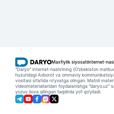
Maxfiylik siyosati
Internet-nas
“Daryo” internet-nashrining (O‘zbekiston matbuo
huzuridagi Axborot va ommaviy kommunikatsiyal
vositasi sifatida ro‘yxatga olingan. Matnli materi
videomateriallaridan foydalanishga “daryo.uz” sa
yozuv ilova qilingan taqdirda yo‘l qo‘yiladi.