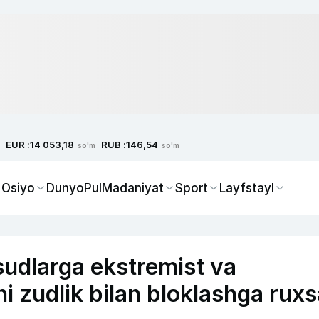
EUR :
RUB :
14 053,18
146,54
so'm
so'm
 Osiyo
Dunyo
Pul
Madaniyat
Sport
Layfstayl
sudlarga ekstremist va
ni zudlik bilan bloklashga ruxs