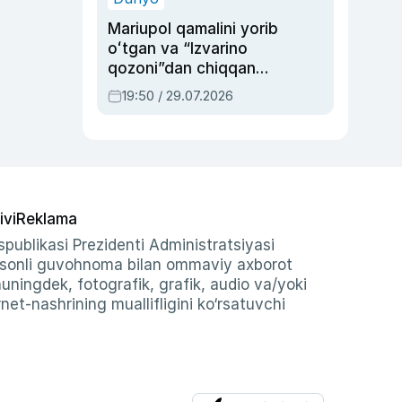
Mariupol qamalini yorib
oʻtgan va “Izvarino
qozoni”dan chiqqan
qahramon — Ukraina
19:50 / 29.07.2026
armiyasi bosh
qoʻmondoni Drapatiy
haqida
ivi
Reklama
publikasi Prezidenti Administratsiyasi
-sonli guvohnoma bilan ommaviy axborot
shuningdek, fotografik, grafik, audio va/yoki
et-nashrining muallifligini ko‘rsatuvchi