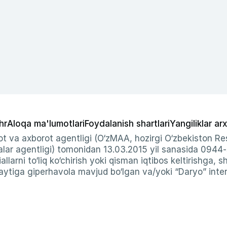
hr
Aloqa ma'lumotlari
Foydalanish shartlari
Yangiliklar arx
t va axborot agentligi (O‘zMAA, hozirgi O‘zbekiston Res
ar agentligi) tomonidan 13.03.2015 yil sanasida 0944
allarni to‘liq ko‘chirish yoki qisman iqtibos keltirishga, 
ytiga giperhavola mavjud bo‘lgan va/yoki “Daryo” intern