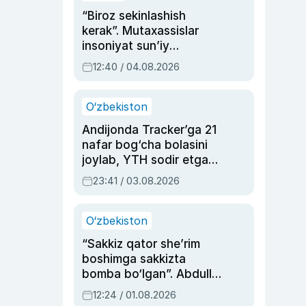
“Biroz sekinlashish
kerak”. Mutaxassislar
insoniyat sun’iy
intellektni boshqara
12:40 / 04.08.2026
olmay qolishidan xavotir
bildirdi
O‘zbekiston
Andijonda Tracker’ga 21
nafar bog‘cha bolasini
joylab, YTH sodir etgan
ayolga sud hukmi o‘qildi
23:41 / 03.08.2026
O‘zbekiston
“Sakkiz qator she’rim
boshimga sakkizta
bomba bo‘lgan”. Abdulla
Oripovni siyosiy
12:24 / 01.08.2026
ayblovlardan asrab