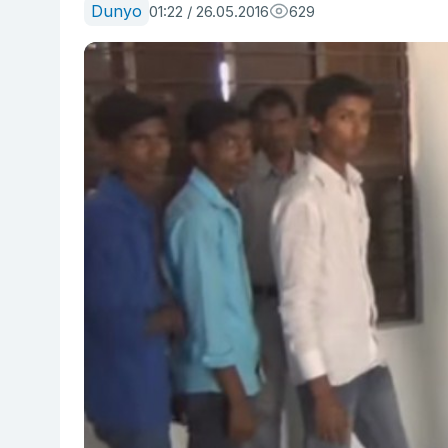
Dunyo
01:22 / 26.05.2016
629