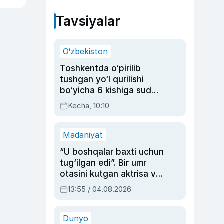
Tavsiyalar
O‘zbekiston
Toshkentda o‘pirilib
tushgan yo‘l qurilishi
bo‘yicha 6 kishiga sud
hukmi o‘qildi
Kecha, 10:10
Madaniyat
“U boshqalar baxti uchun
tug‘ilgan edi”. Bir umr
otasini kutgan aktrisa va
dublyaj ustasi Rimma
13:55 / 04.08.2026
Ahmedovaning
sinovlarga to‘la hayoti
Dunyo