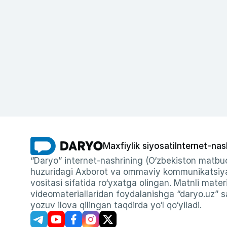
Maxfiylik siyosati
Internet-nas
“Daryo” internet-nashrining (O‘zbekiston matbuo
huzuridagi Axborot va ommaviy kommunikatsiyal
vositasi sifatida ro‘yxatga olingan. Matnli materi
videomateriallaridan foydalanishga “daryo.uz” sa
yozuv ilova qilingan taqdirda yo‘l qo‘yiladi.