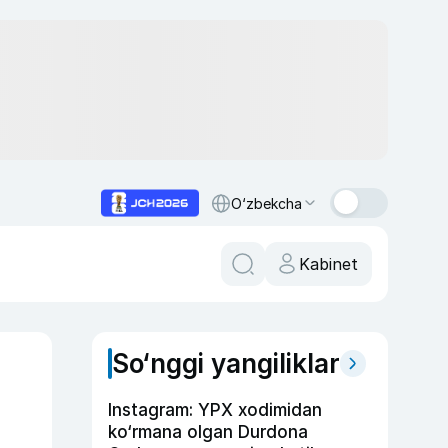
O‘zbekcha
Kabinet
So‘nggi yangiliklar
Instagram: YPX xodimidan
ko‘rmana olgan Durdona