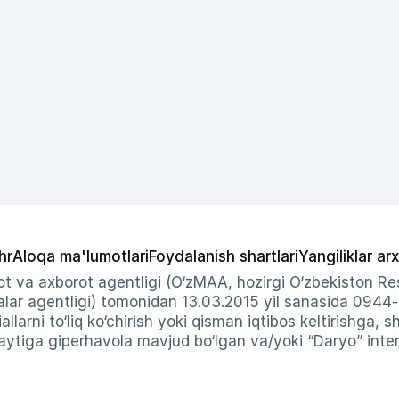
hr
Aloqa ma'lumotlari
Foydalanish shartlari
Yangiliklar arx
t va axborot agentligi (O‘zMAA, hozirgi O‘zbekiston Res
ar agentligi) tomonidan 13.03.2015 yil sanasida 0944
allarni to‘liq ko‘chirish yoki qisman iqtibos keltirishga, 
ytiga giperhavola mavjud bo‘lgan va/yoki “Daryo” intern