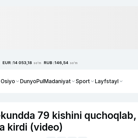
EUR :
RUB :
14 053,18
146,54
so'm
so'm
 Osiyo
Dunyo
Pul
Madaniyat
Sport
Layfstayl
ekundda 79 kishini quchoqlab,
a kirdi (video)