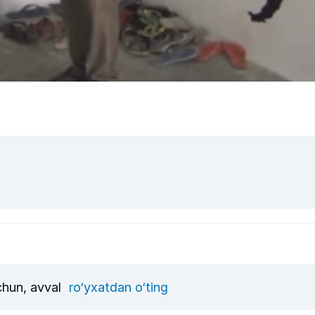
uchun, avval
ro‘yxatdan o‘ting