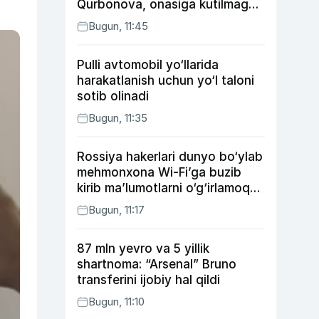
Qurbonova, onasiga kutilmagan
sovg‘a tayyorlagan Umid vines,
Bugun, 11:45
xonanda Rayhon nimadan xafa?
Pulli avtomobil yo‘llarida
harakatlanish uchun yo‘l taloni
sotib olinadi
Bugun, 11:35
Rossiya hakerlari dunyo bo‘ylab
mehmonxona Wi-Fi’ga buzib
kirib ma’lumotlarni o‘g‘irlamoqda
— Microsoft
Bugun, 11:17
87 mln yevro va 5 yillik
shartnoma: “Arsenal” Bruno
transferini ijobiy hal qildi
Bugun, 11:10