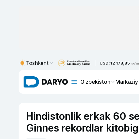
Toshkent
USD :
12 178,85
so'm
O‘zbekiston
Markaziy
Hindistonlik erkak 60 s
Ginnes rekordlar kitobig