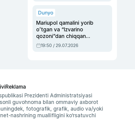
qolgan voqea
Dunyo
Mariupol qamalini yorib
oʻtgan va “Izvarino
qozoni”dan chiqqan
qahramon — Ukraina
19:50 / 29.07.2026
armiyasi bosh
qoʻmondoni Drapatiy
haqida
ivi
Reklama
publikasi Prezidenti Administratsiyasi
-sonli guvohnoma bilan ommaviy axborot
shuningdek, fotografik, grafik, audio va/yoki
et-nashrining muallifligini ko‘rsatuvchi