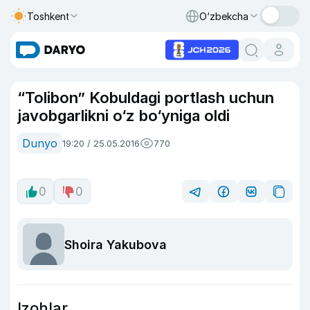
Toshkent
O‘zbekcha
“Tolibon” Kobuldagi portlash uchun
javobgarlikni o‘z bo‘yniga oldi
Dunyo
19:20 / 25.05.2016
770
0
0
Shoira Yakubova
Izohlar