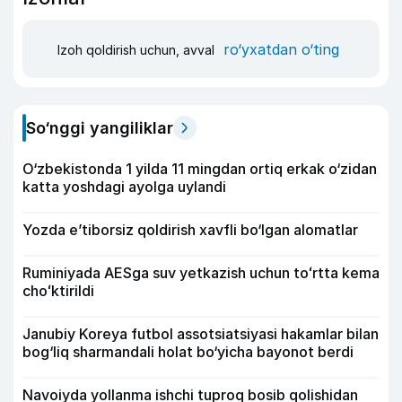
ro‘yxatdan o‘ting
Izoh qoldirish uchun, avval
So‘nggi yangiliklar
O‘zbekistonda 1 yilda 11 mingdan ortiq erkak o‘zidan
katta yoshdagi ayolga uylandi
Yozda e’tiborsiz qoldirish xavfli bo‘lgan alomatlar
Ruminiyada AESga suv yetkazish uchun toʻrtta kema
choʻktirildi
Janubiy Koreya futbol assotsiatsiyasi hakamlar bilan
bog‘liq sharmandali holat bo‘yicha bayonot berdi
Navoiyda yollanma ishchi tuproq bosib qolishidan