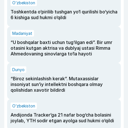
O‘zbekiston
Toshkentda o‘pirilib tushgan yo‘l qurilishi bo‘yicha
6 kishiga sud hukmi o‘qildi
Madaniyat
“U boshqalar baxti uchun tug‘ilgan edi”. Bir umr
otasini kutgan aktrisa va dublyaj ustasi Rimma
Ahmedovaning sinovlarga to‘la hayoti
Dunyo
“Biroz sekinlashish kerak”. Mutaxassislar
insoniyat sun’iy intellektni boshqara olmay
qolishidan xavotir bildirdi
O‘zbekiston
Andijonda Tracker’ga 21 nafar bog‘cha bolasini
joylab, YTH sodir etgan ayolga sud hukmi o‘qildi