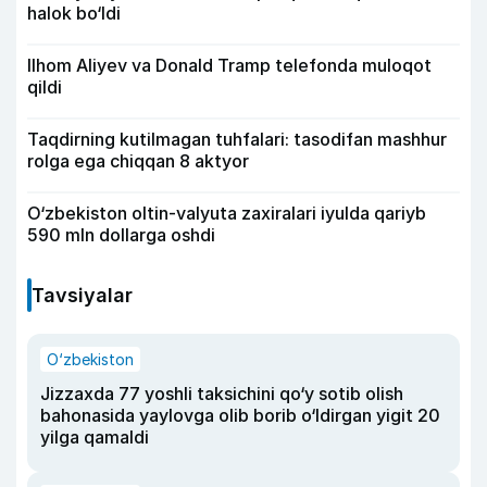
halok bo‘ldi
Ilhom Aliyev va Donald Tramp telefonda muloqot
qildi
Taqdirning kutilmagan tuhfalari: tasodifan mashhur
rolga ega chiqqan 8 aktyor
O‘zbekiston oltin-valyuta zaxiralari iyulda qariyb
590 mln dollarga oshdi
Tavsiyalar
O‘zbekiston
Jizzaxda 77 yoshli taksichini qo‘y sotib olish
bahonasida yaylovga olib borib o‘ldirgan yigit 20
yilga qamaldi