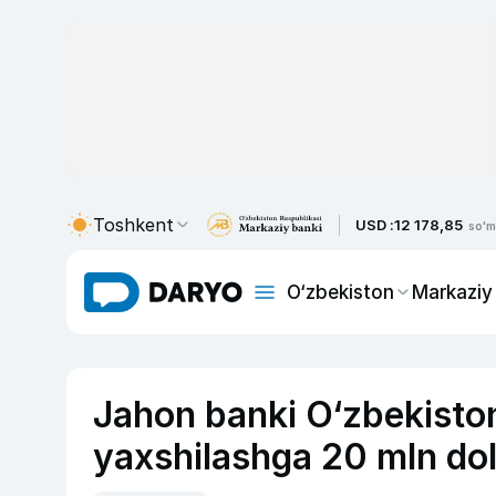
Toshkent
USD :
12 178,85
so'm
O‘zbekiston
Markaziy
Jahon banki O‘zbekiston
yaxshilashga 20 mln doll