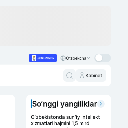
O‘zbekcha
Kabinet
So‘nggi yangiliklar
Oʻzbekistonda sunʼiy intellekt
xizmatlari hajmini 1,5 mlrd