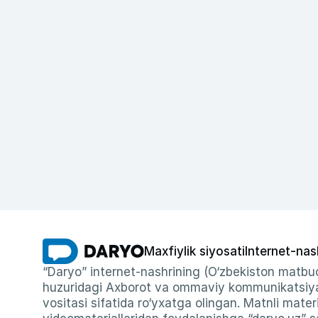
Maxfiylik siyosati
Internet-nas
“Daryo” internet-nashrining (O‘zbekiston matbuo
huzuridagi Axborot va ommaviy kommunikatsiyal
vositasi sifatida ro‘yxatga olingan. Matnli materi