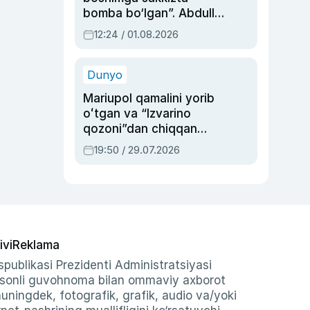
bomba bo‘lgan”. Abdulla
Oripovni siyosiy
12:24 / 01.08.2026
ayblovlardan asrab
qolgan voqea
Dunyo
Mariupol qamalini yorib
oʻtgan va “Izvarino
qozoni”dan chiqqan
qahramon — Ukraina
19:50 / 29.07.2026
armiyasi bosh
qoʻmondoni Drapatiy
haqida
ivi
Reklama
publikasi Prezidenti Administratsiyasi
-sonli guvohnoma bilan ommaviy axborot
shuningdek, fotografik, grafik, audio va/yoki