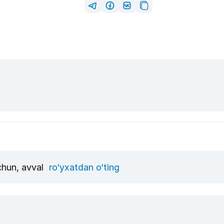
uchun, avval
ro‘yxatdan o‘ting