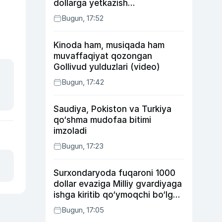
dollarga yetkazish
rejalashtirilmoqda
Bugun, 17:52
Kinoda ham, musiqada ham
muvaffaqiyat qozongan
Gollivud yulduzlari (video)
Bugun, 17:42
Saudiya, Pokiston va Turkiya
qo‘shma mudofaa bitimi
imzoladi
Bugun, 17:23
Surxondaryoda fuqaroni 1000
dollar evaziga Milliy gvardiyaga
ishga kiritib qo‘ymoqchi bo‘lgan
shaxs ushlandi
Bugun, 17:05