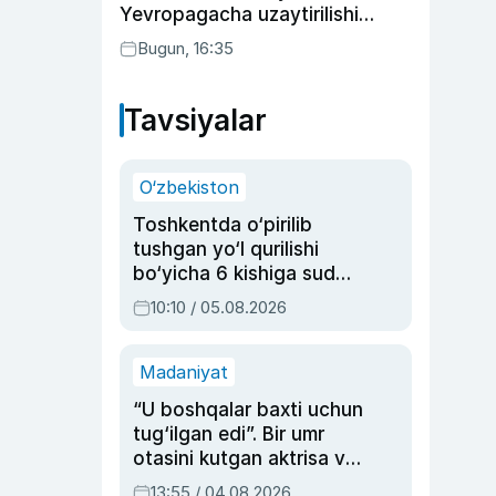
Yevropagacha uzaytirilishi
mumkin
Bugun, 16:35
Tavsiyalar
O‘zbekiston
Toshkentda o‘pirilib
tushgan yo‘l qurilishi
bo‘yicha 6 kishiga sud
hukmi o‘qildi
10:10 / 05.08.2026
Madaniyat
“U boshqalar baxti uchun
tug‘ilgan edi”. Bir umr
otasini kutgan aktrisa va
dublyaj ustasi Rimma
13:55 / 04.08.2026