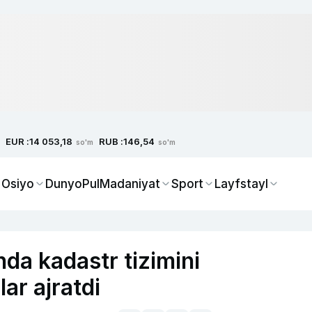
EUR :
RUB :
14 053,18
146,54
so'm
so'm
 Osiyo
Dunyo
Pul
Madaniyat
Sport
Layfstayl
da kadastr tizimini
ar ajratdi