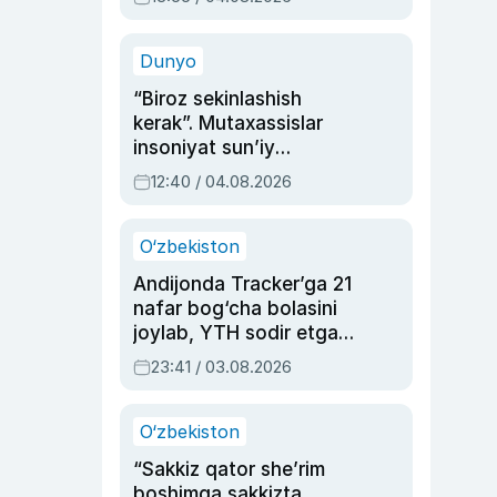
Ahmedovaning
sinovlarga to‘la hayoti
Dunyo
“Biroz sekinlashish
kerak”. Mutaxassislar
insoniyat sun’iy
intellektni boshqara
12:40 / 04.08.2026
olmay qolishidan xavotir
bildirdi
O‘zbekiston
Andijonda Tracker’ga 21
nafar bog‘cha bolasini
joylab, YTH sodir etgan
ayolga sud hukmi o‘qildi
23:41 / 03.08.2026
O‘zbekiston
“Sakkiz qator she’rim
boshimga sakkizta