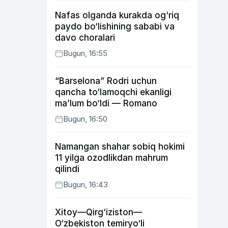
Nafas olganda kurakda og‘riq
paydo bo‘lishining sababi va
davo choralari
Bugun, 16:55
“Barselona” Rodri uchun
qancha to‘lamoqchi ekanligi
ma’lum bo‘ldi — Romano
Bugun, 16:50
Namangan shahar sobiq hokimi
11 yilga ozodlikdan mahrum
qilindi
Bugun, 16:43
Xitoy—Qirg‘iziston—
O‘zbekiston temiryo‘li