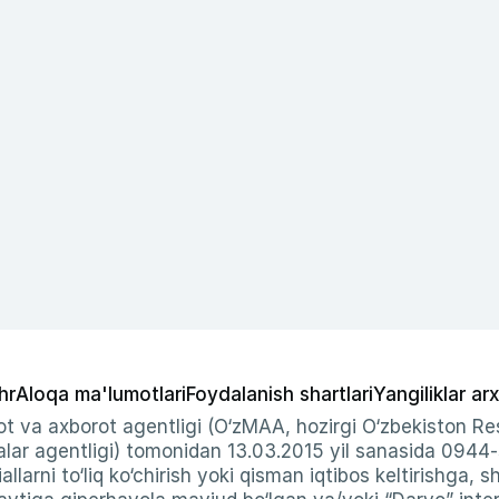
hr
Aloqa ma'lumotlari
Foydalanish shartlari
Yangiliklar arx
t va axborot agentligi (O‘zMAA, hozirgi O‘zbekiston Res
ar agentligi) tomonidan 13.03.2015 yil sanasida 0944
allarni to‘liq ko‘chirish yoki qisman iqtibos keltirishga, 