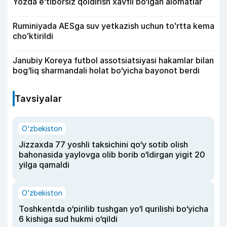
Yozda e’tiborsiz qoldirish xavfli bo‘lgan alomatlar
Ruminiyada AESga suv yetkazish uchun toʻrtta kema
choʻktirildi
Janubiy Koreya futbol assotsiatsiyasi hakamlar bilan
bog‘liq sharmandali holat bo‘yicha bayonot berdi
Tavsiyalar
O‘zbekiston
Jizzaxda 77 yoshli taksichini qo‘y sotib olish
bahonasida yaylovga olib borib o‘ldirgan yigit 20
yilga qamaldi
O‘zbekiston
Toshkentda o‘pirilib tushgan yo‘l qurilishi bo‘yicha
6 kishiga sud hukmi o‘qildi