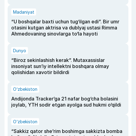
Madaniyat
“U boshqalar baxti uchun tug‘ilgan edi”. Bir umr
otasini kutgan aktrisa va dublyaj ustasi Rimma
Ahmedovaning sinovlarga to‘la hayoti
Dunyo
“Biroz sekinlashish kerak”. Mutaxassislar
insoniyat sun’iy intellektni boshqara olmay
qolishidan xavotir bildirdi
O‘zbekiston
Andijonda Tracker’ga 21 nafar bog‘cha bolasini
joylab, YTH sodir etgan ayolga sud hukmi o‘qildi
O‘zbekiston
“Sakkiz qator she’rim boshimga sakkizta bomba