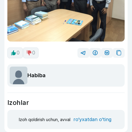
0
0
Habiba
Izohlar
ro‘yxatdan o‘ting
Izoh qoldirish uchun, avval