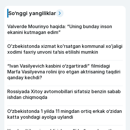
So‘nggi yangiliklar
Valverde Mourinyo haqida: “Uning bunday inson
ekanini kutmagan edim”
Oʻzbekistonda xizmat koʻrsatgan kommunal xoʻjaligi
xodimi faxriy unvoni taʼsis etilishi mumkin
“Ivan Vasilyevich kasbini o‘zgartiradi” filmidagi
Marfa Vasilyevna rolini ijro etgan aktrisaning taqdiri
qanday kechdi?
Rossiyada Xitoy avtomobillari sifatsiz benzin sabab
ishdan chiqmoqda
O‘zbekistonda 1 yilda 11 mingdan ortiq erkak o‘zidan
katta yoshdagi ayolga uylandi