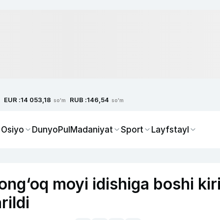
EUR :
RUB :
14 053,18
146,54
so'm
so'm
 Osiyo
Dunyo
Pul
Madaniyat
Sport
Layfstayl
ng‘oq moyi idishiga boshi kir
rildi