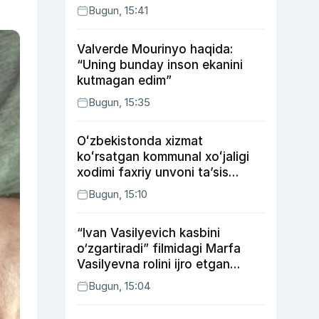
Bugun, 15:41
Valverde Mourinyo haqida:
“Uning bunday inson ekanini
kutmagan edim”
Bugun, 15:35
Oʻzbekistonda xizmat
koʻrsatgan kommunal xoʻjaligi
xodimi faxriy unvoni taʼsis
etilishi mumkin
Bugun, 15:10
“Ivan Vasilyevich kasbini
o‘zgartiradi” filmidagi Marfa
Vasilyevna rolini ijro etgan
aktrisaning taqdiri qanday
Bugun, 15:04
kechdi?