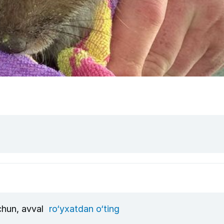
uchun, avval
ro‘yxatdan o‘ting