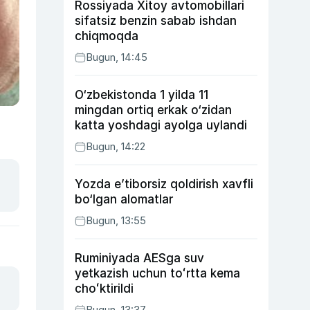
Rossiyada Xitoy avtomobillari
sifatsiz benzin sabab ishdan
chiqmoqda
Bugun, 14:45
O‘zbekistonda 1 yilda 11
mingdan ortiq erkak o‘zidan
katta yoshdagi ayolga uylandi
Bugun, 14:22
Yozda e’tiborsiz qoldirish xavfli
bo‘lgan alomatlar
Bugun, 13:55
Ruminiyada AESga suv
yetkazish uchun toʻrtta kema
choʻktirildi
Bugun, 13:37