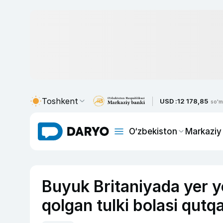
Toshkent
USD :
12 178,85
so'm
O‘zbekiston
Markaziy
Buyuk Britaniyada yer yo
qolgan tulki bolasi qutqa