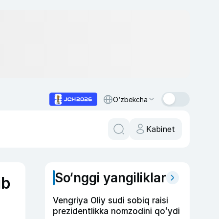
O‘zbekcha
Kabinet
So‘nggi yangiliklar
ib
Vengriya Oliy sudi sobiq raisi
prezidentlikka nomzodini qoʻydi