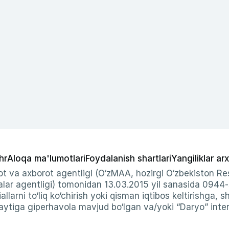
hr
Aloqa ma'lumotlari
Foydalanish shartlari
Yangiliklar arx
t va axborot agentligi (O‘zMAA, hozirgi O‘zbekiston Res
ar agentligi) tomonidan 13.03.2015 yil sanasida 0944
allarni to‘liq ko‘chirish yoki qisman iqtibos keltirishga, 
ytiga giperhavola mavjud bo‘lgan va/yoki “Daryo” intern