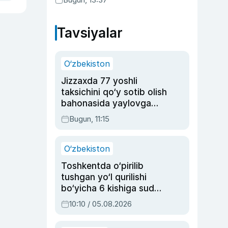
Tavsiyalar
O‘zbekiston
Jizzaxda 77 yoshli
taksichini qo‘y sotib olish
bahonasida yaylovga
olib borib o‘ldirgan yigit
Bugun, 11:15
20 yilga qamaldi
O‘zbekiston
Toshkentda o‘pirilib
tushgan yo‘l qurilishi
bo‘yicha 6 kishiga sud
hukmi o‘qildi
10:10 / 05.08.2026