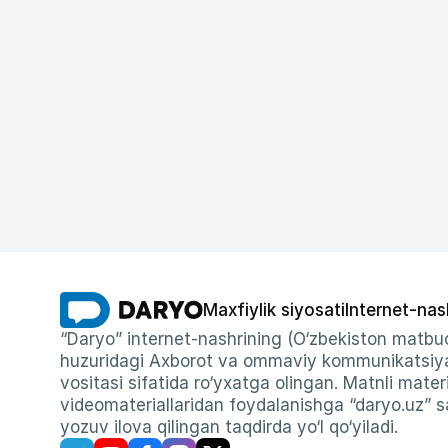
Maxfiylik siyosati
Internet-nas
“Daryo” internet-nashrining (O‘zbekiston matbuo
huzuridagi Axborot va ommaviy kommunikatsiyal
vositasi sifatida ro‘yxatga olingan. Matnli materi
videomateriallaridan foydalanishga “daryo.uz” sa
yozuv ilova qilingan taqdirda yo‘l qo‘yiladi.