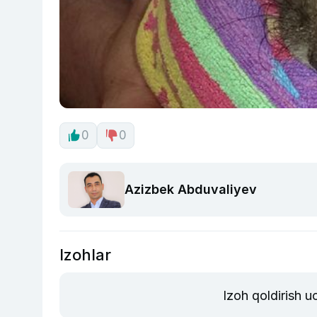
0
0
Azizbek Abduvaliyev
Izohlar
Izoh qoldirish 