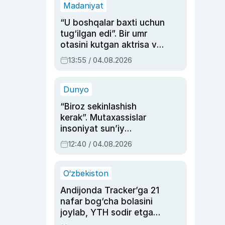
Madaniyat
“U boshqalar baxti uchun
tug‘ilgan edi”. Bir umr
otasini kutgan aktrisa va
dublyaj ustasi Rimma
13:55 / 04.08.2026
Ahmedovaning
sinovlarga to‘la hayoti
Dunyo
“Biroz sekinlashish
kerak”. Mutaxassislar
insoniyat sun’iy
intellektni boshqara
12:40 / 04.08.2026
olmay qolishidan xavotir
bildirdi
O‘zbekiston
Andijonda Tracker’ga 21
nafar bog‘cha bolasini
joylab, YTH sodir etgan
ayolga sud hukmi o‘qildi