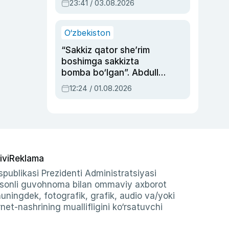
23:41 / 03.08.2026
O‘zbekiston
“Sakkiz qator she’rim
boshimga sakkizta
bomba bo‘lgan”. Abdulla
Oripovni siyosiy
12:24 / 01.08.2026
ayblovlardan asrab
qolgan voqea
ivi
Reklama
publikasi Prezidenti Administratsiyasi
-sonli guvohnoma bilan ommaviy axborot
shuningdek, fotografik, grafik, audio va/yoki
et-nashrining muallifligini ko‘rsatuvchi