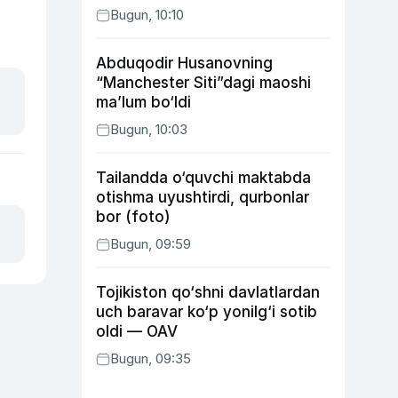
Bugun, 10:10
Abduqodir Husanovning
“Manchester Siti”dagi maoshi
ma’lum bo‘ldi
Bugun, 10:03
Tailandda o‘quvchi maktabda
otishma uyushtirdi, qurbonlar
bor (foto)
Bugun, 09:59
Tojikiston qo‘shni davlatlardan
uch baravar ko‘p yonilg‘i sotib
oldi — OAV
Bugun, 09:35