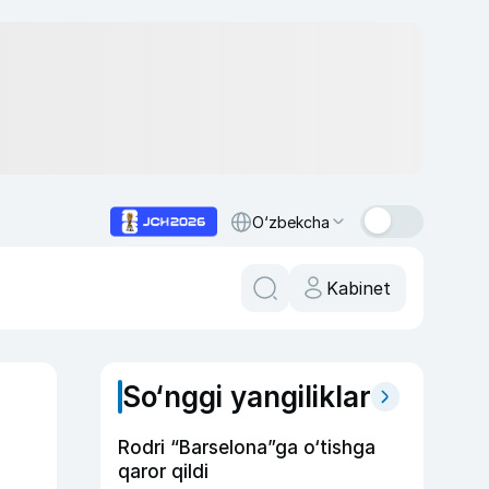
O‘zbekcha
Kabinet
So‘nggi yangiliklar
Rodri “Barselona”ga o‘tishga
qaror qildi