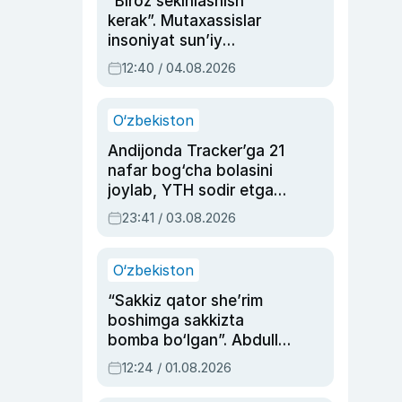
“Biroz sekinlashish
kerak”. Mutaxassislar
insoniyat sun’iy
intellektni boshqara
12:40 / 04.08.2026
olmay qolishidan xavotir
bildirdi
O‘zbekiston
Andijonda Tracker’ga 21
nafar bog‘cha bolasini
joylab, YTH sodir etgan
ayolga sud hukmi o‘qildi
23:41 / 03.08.2026
O‘zbekiston
“Sakkiz qator she’rim
boshimga sakkizta
bomba bo‘lgan”. Abdulla
Oripovni siyosiy
12:24 / 01.08.2026
ayblovlardan asrab
qolgan voqea