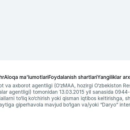
hr
Aloqa ma'lumotlari
Foydalanish shartlari
Yangiliklar arx
t va axborot agentligi (O‘zMAA, hozirgi O‘zbekiston Res
ar agentligi) tomonidan 13.03.2015 yil sanasida 0944
allarni to‘liq ko‘chirish yoki qisman iqtibos keltirishga, 
ytiga giperhavola mavjud bo‘lgan va/yoki “Daryo” intern