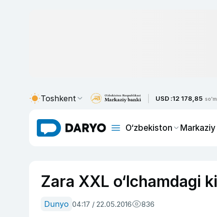
Toshkent
USD :
12 178,85
so'm
O‘zbekiston
Markaziy
Zara XXL o‘lchamdagi ki
Dunyo
04:17 / 22.05.2016
836