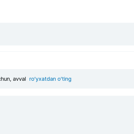
uchun, avval
ro‘yxatdan o‘ting