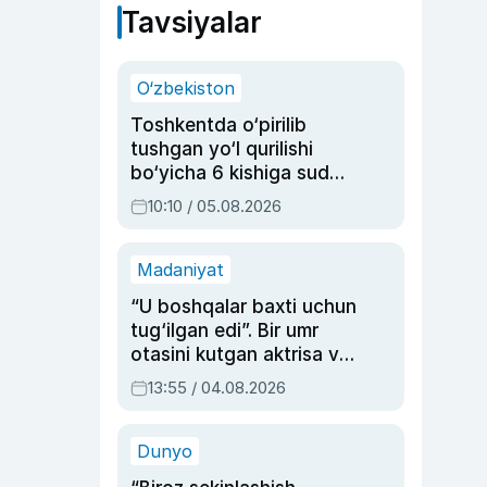
Tavsiyalar
O‘zbekiston
Toshkentda o‘pirilib
tushgan yo‘l qurilishi
bo‘yicha 6 kishiga sud
hukmi o‘qildi
10:10 / 05.08.2026
Madaniyat
“U boshqalar baxti uchun
tug‘ilgan edi”. Bir umr
otasini kutgan aktrisa va
dublyaj ustasi Rimma
13:55 / 04.08.2026
Ahmedovaning
sinovlarga to‘la hayoti
Dunyo