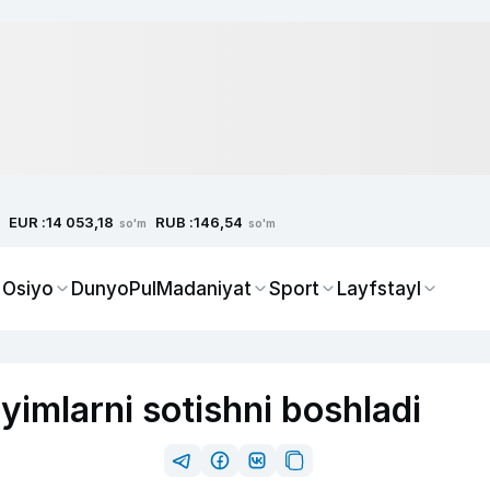
EUR :
RUB :
14 053,18
146,54
so'm
so'm
 Osiyo
Dunyo
Pul
Madaniyat
Sport
Layfstayl
yimlarni sotishni boshladi