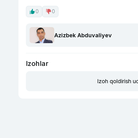
0
0
Azizbek Abduvaliyev
Izohlar
Izoh qoldirish 