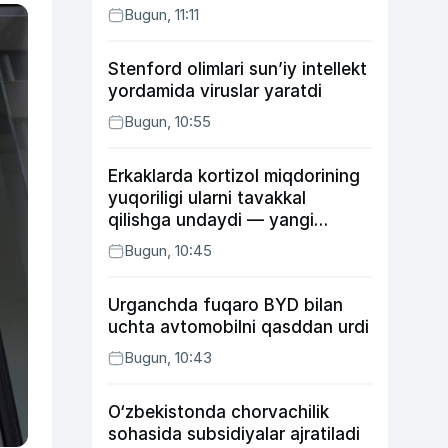
Bugun, 11:11
Stenford olimlari sun’iy intellekt
yordamida viruslar yaratdi
Bugun, 10:55
Erkaklarda kortizol miqdorining
yuqoriligi ularni tavakkal
qilishga undaydi — yangi
tadqiqot
Bugun, 10:45
Urganchda fuqaro BYD bilan
uchta avtomobilni qasddan urdi
Bugun, 10:43
O‘zbekistonda chorvachilik
sohasida subsidiyalar ajratiladi