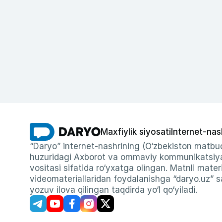
Maxfiylik siyosati
Internet-nas
“Daryo” internet-nashrining (O‘zbekiston matbuo
huzuridagi Axborot va ommaviy kommunikatsiyal
vositasi sifatida ro‘yxatga olingan. Matnli materi
videomateriallaridan foydalanishga “daryo.uz” sa
yozuv ilova qilingan taqdirda yo‘l qo‘yiladi.