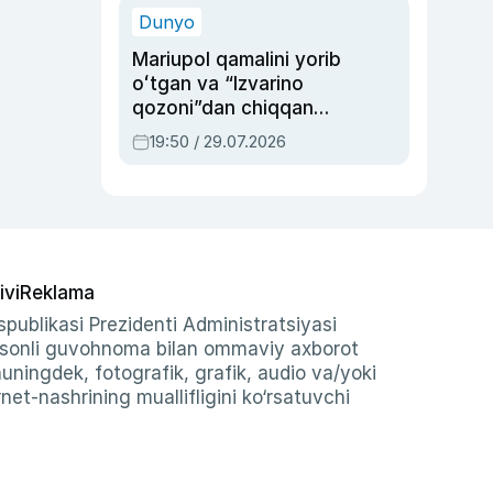
Dunyo
Mariupol qamalini yorib
oʻtgan va “Izvarino
qozoni”dan chiqqan
qahramon — Ukraina
19:50 / 29.07.2026
armiyasi bosh
qoʻmondoni Drapatiy
haqida
ivi
Reklama
publikasi Prezidenti Administratsiyasi
-sonli guvohnoma bilan ommaviy axborot
shuningdek, fotografik, grafik, audio va/yoki
et-nashrining muallifligini ko‘rsatuvchi