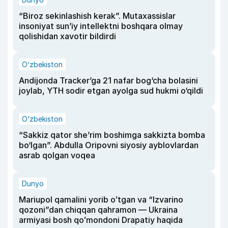
“Biroz sekinlashish kerak”. Mutaxassislar
insoniyat sun’iy intellektni boshqara olmay
qolishidan xavotir bildirdi
O‘zbekiston
Andijonda Tracker’ga 21 nafar bog‘cha bolasini
joylab, YTH sodir etgan ayolga sud hukmi o‘qildi
O‘zbekiston
“Sakkiz qator she’rim boshimga sakkizta bomba
bo‘lgan”. Abdulla Oripovni siyosiy ayblovlardan
asrab qolgan voqea
Dunyo
Mariupol qamalini yorib oʻtgan va “Izvarino
qozoni”dan chiqqan qahramon — Ukraina
armiyasi bosh qoʻmondoni Drapatiy haqida