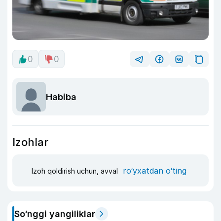
0
0
Habiba
Izohlar
ro‘yxatdan o‘ting
Izoh qoldirish uchun, avval
So‘nggi yangiliklar