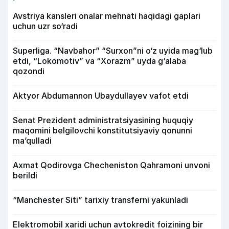
Avstriya kansleri onalar mehnati haqidagi gaplari
uchun uzr so‘radi
Superliga. “Navbahor” “Surxon”ni o‘z uyida mag‘lub
etdi, “Lokomotiv” va “Xorazm” uyda g‘alaba
qozondi
Aktyor Abdu­mannon Ubaydullayev vafot etdi
Senat Prezident administratsiyasining huquqiy
maqomini belgilovchi konstitutsiyaviy qonunni
ma’qulladi
Axmat Qodirovga Checheniston Qahramoni unvoni
berildi
“Manchester Siti” tarixiy transferni yakunladi
Elektromobil xaridi uchun avtokredit foizining bir