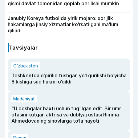
qismi davlat tomonidan qoplab berilishi mumkin
Janubiy Koreya futbolida yirik mojaro: xorijlik
hakamlarga jinsiy xizmatlar ko‘rsatilgani ma’lum
qilindi
Tavsiyalar
O‘zbekiston
Toshkentda o‘pirilib tushgan yo‘l qurilishi bo‘yicha
6 kishiga sud hukmi o‘qildi
Madaniyat
“U boshqalar baxti uchun tug‘ilgan edi”. Bir umr
otasini kutgan aktrisa va dublyaj ustasi Rimma
Ahmedovaning sinovlarga to‘la hayoti
Dunyo