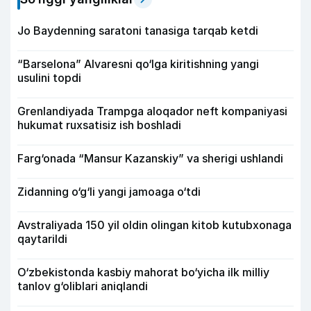
Jo Baydenning saratoni tanasiga tarqab ketdi
“Barselona” Alvaresni qo‘lga kiritishning yangi
usulini topdi
Grenlandiyada Trampga aloqador neft kompaniyasi
hukumat ruxsatisiz ish boshladi
Farg‘onada “Mansur Kazanskiy” va sherigi ushlandi
Zidanning o‘g‘li yangi jamoaga o‘tdi
Avstraliyada 150 yil oldin olingan kitob kutubxonaga
qaytarildi
O‘zbekistonda kasbiy mahorat bo‘yicha ilk milliy
tanlov g‘oliblari aniqlandi