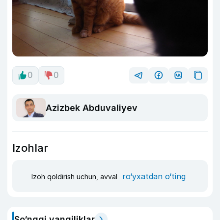
0
0
Azizbek Abduvaliyev
Izohlar
ro‘yxatdan o‘ting
Izoh qoldirish uchun, avval
So‘nggi yangiliklar