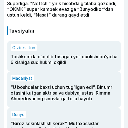
Superliga. “Neftchi” yirik hisobda g‘alaba qozondi,
“OKMK” super kambek evaziga “Bunyodkor”dan
ustun keldi, “Nasaf” durang qayd etdi
Tavsiyalar
O‘zbekiston
Toshkentda o‘pirilib tushgan yo‘l qurilishi bo‘yicha
6 kishiga sud hukmi o‘qildi
Madaniyat
“U boshqalar baxti uchun tug‘ilgan edi”. Bir umr
otasini kutgan aktrisa va dublyaj ustasi Rimma
Ahmedovaning sinovlarga to‘la hayoti
Dunyo
“Biroz sekinlashish kerak”. Mutaxassislar