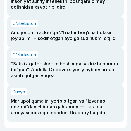
insoniyat sun’iy intellektni boshqara olmay
qolishidan xavotir bildirdi
O‘zbekiston
Andijonda Tracker’ga 21 nafar bog‘cha bolasini
joylab, YTH sodir etgan ayolga sud hukmi o‘qildi
O‘zbekiston
“Sakkiz qator she’rim boshimga sakkizta bomba
bo‘lgan”. Abdulla Oripovni siyosiy ayblovlardan
asrab qolgan voqea
Dunyo
Mariupol qamalini yorib oʻtgan va “Izvarino
qozoni”dan chiqqan qahramon — Ukraina
armiyasi bosh qoʻmondoni Drapatiy haqida