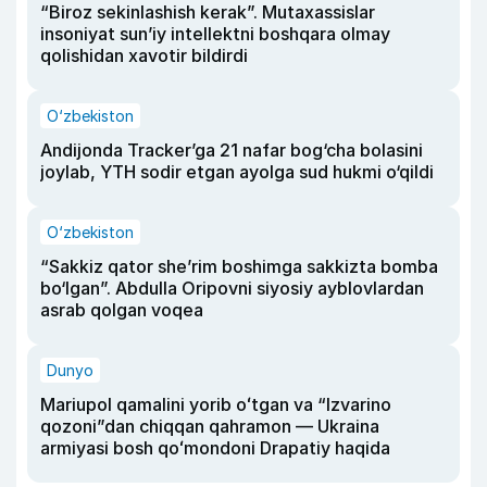
“Biroz sekinlashish kerak”. Mutaxassislar
insoniyat sun’iy intellektni boshqara olmay
qolishidan xavotir bildirdi
O‘zbekiston
Andijonda Tracker’ga 21 nafar bog‘cha bolasini
joylab, YTH sodir etgan ayolga sud hukmi o‘qildi
O‘zbekiston
“Sakkiz qator she’rim boshimga sakkizta bomba
bo‘lgan”. Abdulla Oripovni siyosiy ayblovlardan
asrab qolgan voqea
Dunyo
Mariupol qamalini yorib oʻtgan va “Izvarino
qozoni”dan chiqqan qahramon — Ukraina
armiyasi bosh qoʻmondoni Drapatiy haqida