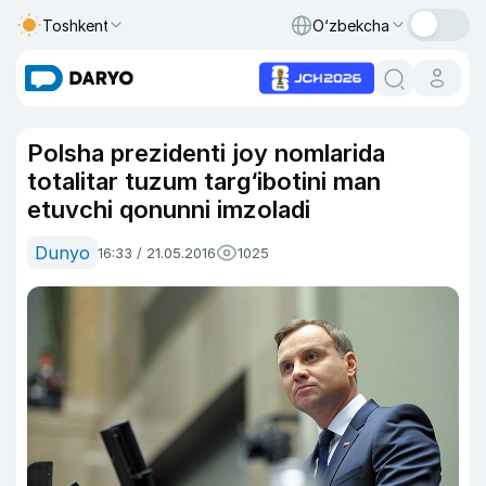
Toshkent
O‘zbekcha
Polsha prezidenti joy nomlarida
totalitar tuzum targ‘ibotini man
etuvchi qonunni imzoladi
Dunyo
16:33 / 21.05.2016
1025