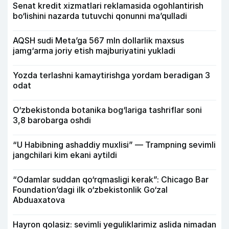
Senat kredit xizmatlari reklamasida ogohlantirish
bo‘lishini nazarda tutuvchi qonunni ma’qulladi
AQSH sudi Meta’ga 567 mln dollarlik maxsus
jamg‘arma joriy etish majburiyatini yukladi
Yozda terlashni kamaytirishga yordam beradigan 3
odat
O‘zbekistonda botanika bog‘lariga tashriflar soni
3,8 barobarga oshdi
“U Habibning ashaddiy muxlisi” — Trampning sevimli
jangchilari kim ekani aytildi
“Odamlar suddan qo‘rqmasligi kerak”: Chicago Bar
Foundation’dagi ilk o‘zbekistonlik Go‘zal
Abduaxatova
Hayron qolasiz: sevimli yeguliklarimiz aslida nimadan