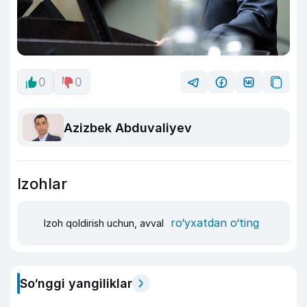
0
0
Azizbek Abduvaliyev
Izohlar
ro‘yxatdan o‘ting
Izoh qoldirish uchun, avval
So‘nggi yangiliklar