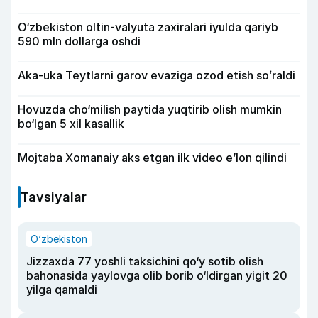
O‘zbekiston oltin-valyuta zaxiralari iyulda qariyb
590 mln dollarga oshdi
Aka-uka Teytlarni garov evaziga ozod etish soʻraldi
Hovuzda cho‘milish paytida yuqtirib olish mumkin
bo‘lgan 5 xil kasallik
Mojtaba Xomanaiy aks etgan ilk video e’lon qilindi
Tavsiyalar
O‘zbekiston
Jizzaxda 77 yoshli taksichini qo‘y sotib olish
bahonasida yaylovga olib borib o‘ldirgan yigit 20
yilga qamaldi