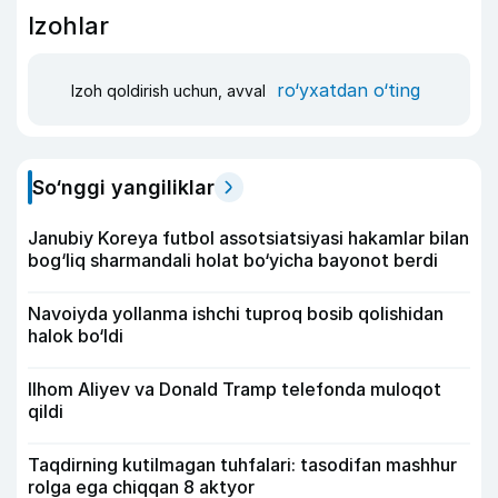
Izohlar
ro‘yxatdan o‘ting
Izoh qoldirish uchun, avval
So‘nggi yangiliklar
Janubiy Koreya futbol assotsiatsiyasi hakamlar bilan
bog‘liq sharmandali holat bo‘yicha bayonot berdi
Navoiyda yollanma ishchi tuproq bosib qolishidan
halok bo‘ldi
Ilhom Aliyev va Donald Tramp telefonda muloqot
qildi
Taqdirning kutilmagan tuhfalari: tasodifan mashhur
rolga ega chiqqan 8 aktyor