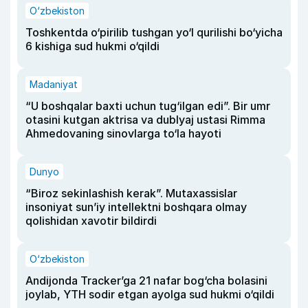
O‘zbekiston
Toshkentda o‘pirilib tushgan yo‘l qurilishi bo‘yicha
6 kishiga sud hukmi o‘qildi
Madaniyat
“U boshqalar baxti uchun tug‘ilgan edi”. Bir umr
otasini kutgan aktrisa va dublyaj ustasi Rimma
Ahmedovaning sinovlarga to‘la hayoti
Dunyo
“Biroz sekinlashish kerak”. Mutaxassislar
insoniyat sun’iy intellektni boshqara olmay
qolishidan xavotir bildirdi
O‘zbekiston
Andijonda Tracker’ga 21 nafar bog‘cha bolasini
joylab, YTH sodir etgan ayolga sud hukmi o‘qildi