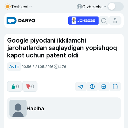
Toshkent
O‘zbekcha
Google piyodani ikkilamchi
jarohatlardan saqlaydigan yopishqoq
kapot uchun patent oldi
Avto
00:56 / 21.05.2016
476
0
0
Habiba