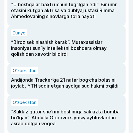
“U boshqalar baxti uchun tug‘ilgan edi”. Bir umr
otasini kutgan aktrisa va dublyaj ustasi Rimma
Ahmedovaning sinovlarga to‘la hayoti
Dunyo
“Biroz sekinlashish kerak”. Mutaxassislar
insoniyat sun’iy intellektni boshqara olmay
qolishidan xavotir bildirdi
O‘zbekiston
Andijonda Tracker’ga 21 nafar bog‘cha bolasini
joylab, YTH sodir etgan ayolga sud hukmi o‘qildi
O‘zbekiston
“Sakkiz qator she’rim boshimga sakkizta bomba
bo‘lgan”. Abdulla Oripovni siyosiy ayblovlardan
asrab qolgan voqea