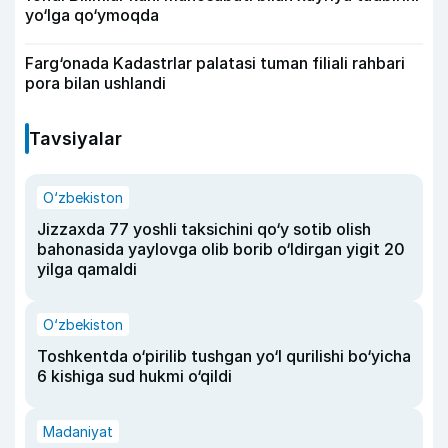
yo‘lga qo‘ymoqda
Farg‘onada Kadastrlar palatasi tuman filiali rahbari
pora bilan ushlandi
Tavsiyalar
O‘zbekiston
Jizzaxda 77 yoshli taksichini qo‘y sotib olish
bahonasida yaylovga olib borib o‘ldirgan yigit 20
yilga qamaldi
O‘zbekiston
Toshkentda o‘pirilib tushgan yo‘l qurilishi bo‘yicha
6 kishiga sud hukmi o‘qildi
Madaniyat