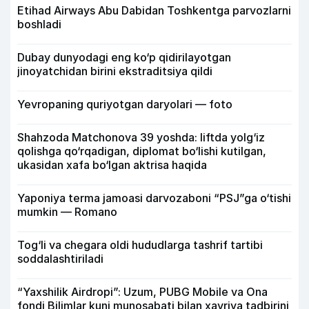
Etihad Airways Abu Dabidan Toshkentga parvozlarni
boshladi
Dubay dunyodagi eng ko‘p qidirilayotgan
jinoyatchidan birini ekstraditsiya qildi
Yevropaning quriyotgan daryolari — foto
Shahzoda Matchonova 39 yoshda: liftda yolg‘iz
qolishga qo‘rqadigan, diplomat bo‘lishi kutilgan,
ukasidan xafa bo‘lgan aktrisa haqida
Yaponiya terma jamoasi darvozaboni “PSJ”ga o‘tishi
mumkin — Romano
Tog‘li va chegara oldi hududlarga tashrif tartibi
soddalashtiriladi
“Yaxshilik Airdropi”: Uzum, PUBG Mobile va Ona
fondi Bilimlar kuni munosabati bilan xayriya tadbirini