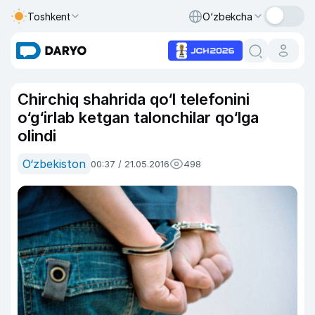
Toshkent
O‘zbekcha
Chirchiq shahrida qo‘l telefonini
o‘g‘irlab ketgan talonchilar qo‘lga
olindi
O‘zbekiston
00:37 / 21.05.2016
498